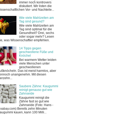
immer noch kontrovers
diskutiert. Wir listen die
issenschaftlichen Vor- und Nachteile...
Wie viele Mahlzeiten am
Tag sind gesund?
Wie viele Mahlzeiten am
Tag sind optimal für die
Gesundheit? Drei, sechs
oder sogar mehr? Lesen
ie, was Wissenschaftler empfehlen.
14 Tipps gegen
geschwollene Füße und
Knöchel
Bei warmem Wetter leiden
viele Menschen unter
geschwollenen
ußknöcheln. Das ist meist harmlos, aber
ennoch unangenehm. Mit diesen
ierzehn...
Saubere Zähne: Kaugummi
reinigt genauso gut wie
Zahnseide
Kaugummi reinigt die
Zähne fast so gut wie
Zahnseide (Foto: Hans -
ixabay.com) Bereits zehn Minuten
augummi kauen, kann 100 Milli...