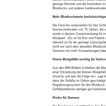
geistige Aktivität und die Anomalien i
Blutdrucks und anderer kardiovaskuläre
Mehr Blutdruckwerte berücksichtige
Die Forscher analysierten für ihre Sch
Durchschnittsalter von 75 Jahren, die a
wurde in diesem Zusammenhang für meh
Mooijaart: »Es ist für Arzt und Patient
relevant ist für die geistige Leistungs
nicht nur nach dem aktuellen Blutdruc
Senioren mit mehr Schwankungen haben
Kleine Blutgefäße wichtig für Gehirn
Aus den MRI-Bildern schließen die Me
einer Erkrankung der kleinen Blutgefäß
Ursache und was die Folge ist«, sagt M
dass die Gefäße im Gehirn geschädigt
Regulierungssystem für den Blutdruck 
Gefäßproblemen weniger gut funktionie
Risiko für Demenz