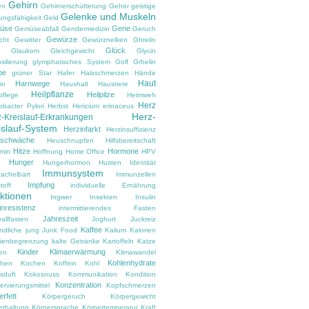
Gehirn
en
Gehirnerschütterung
Gehör
geistige
Gelenke und Muskeln
ungsfähigkeit
Geld
üse
Gene
Gemüseabfall
Gendermedizin
Geruch
Gewürze
cht
Gewitter
Gewürznelken
Ghrelin
Glück
Glaukom
Gleichgewicht
Glycin
silierung
glymphatisches System
Golf
Grhelin
pe
grüner Star
Hafer
Halsschmerzen
Hände
Haut
Harnwege
in
Haushalt
Haustiere
Heilpflanze
Heilpilze
pflege
Heimweh
Herz
obacter Pylori
Herbst
Hericium erinaceus
Herz-
-Kreislauf-Erkrankungen
islauf-System
Herzinfarkt
Herzinsuffizienz
zschwäche
Heuschnupfen
Hilfsbereitschaft
Hitze
Hormone
amin
Hoffnung
Home Office
HPV
Hunger
d
Hungerhormon
Husten
Identität
Immunsystem
tachelbart
Immunzellen
Impfung
toff
individuelle Ernährung
ektionen
Ingwer
Insekten
Insulin
inresistenz
intermittierendes Fasten
Jahreszeit
vallfasten
Joghurt
Juckreiz
Kaffee
ndliche
jung
Junk Food
Kalium
Kalorien
rienbegrenzung
kalte Getränke
Kartoffeln
Katze
Kinder
Klimaerwärmung
en
Klimawandel
Kohlenhydrate
hen
Kochen
Koffein
Kohl
sduft
Kokosnuss
Kommunikation
Kondition
Konzentration
rvierungsmittel
Kopfschmerzen
rfett
Körpergeruch
Körpergewicht
erhaltung
Körpersprache
Körpertemperatur
Kraft