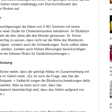
m Gehirn treten unabhängig vom Durchschnittswert des
r Risiken auf.
w
n
lussfolgerungen die Daten von 5.461 Senioren mit einem
n einer Studie für Cholesterinsenker teilnahmen. Ihr Blutdruck
r als drei Jahre alle drei Monate gemessen. Dr. Simon
S
 wichtig zu wissen, dass nicht nur die Höhe des Blutdrucks
fähigkeit, sondern auch die Schwankungen. Ärzte sollten daher
k urteilen, sondern auch frühere Messungen berücksichtigen.
 ein höheres Risiko für Gedächtnisstörungen.«
leistung
F
d
diziner weiter, dass der geistige Abbau im Zusammenhang mit
v
e im Gehirn steht. »Es ist noch die Frage, was hier die
ooijaart. » Vielleicht sorgen die Blutdruckschwankungen dafür,
 werden. Aber es kann auch sein, dass das
dadurch beeinträchtigt wird, dass das Gehirn aufgrund von
rt.«
p
K