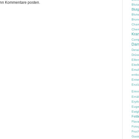
kann Kommentare posten.
Blut
Blut
Blutw
Brun
Cham
Chem
Kran
Comp
Darm
Detai
Drüs
Eifer
Eitelk
Emul
entko
Entw
Enzü
Erin
Ernä
Erythr
Euge
Ewig
Fettl
Flav
Fotog
Fruc
Gast