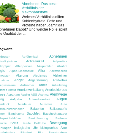
Abnehmen: Das beste
Verhältnis der
Makronährstoffe
Welches Verhältnis sollten
Kohlenhydrate, Fette und
Proteine haben, damit das
bnehmen klappt? Und welche Rolle spielt
ie Qualität der ...
agworte
Abnehmen
dessen
Abführmittel
Achtsamkeit
lsalicylsäure
Adipositas
kopfpilz
Affenpocken
Akupunktur
Alkohol
rgie
Alter
Alpha-Liponsäure
Altersflecken
Alterung
Alzheimer
rswarzen
Altruismus
Angst
Angststörung
Antibiotika
osäure
Arbeit
depressivum
Antikörper
Arbeitsweg
Arterienverkalkung
Arteriosklerose
tszeit
Armut
Atemwege
rose
Aspartam
Aspirin
ASS
Asthma
Augen
ung
Aufgabe
Aufmerksamkeit
ndruck
Ausdauer
Autismus
Auto
Bakterien
Ballaststoffe
immunkrankheiten
Bauchfett
anen
Bauchaorta
Bauchschlagader
hspeicheldrüse
Beeinflussung
Berberin
Bewegung
Beruf
ritze
Berufe
Bettruhe
biologische Uhr
biologisches Alter
ehungen
rfügbarkeit
Blindheit
Blut
Blutabnahme