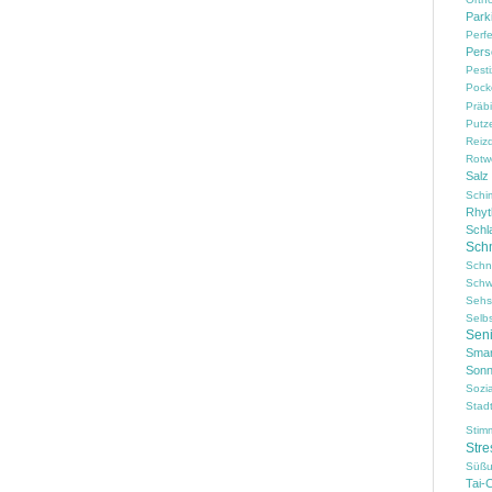
Park
Perf
Pers
Pesti
Pock
Präbi
Putz
Reiz
Rotw
Salz
Schi
Rhy
Schl
Sch
Schn
Schw
Sehs
Selb
Sen
Smar
Sonn
Sozi
Stad
Stim
Stre
Süßu
Tai-