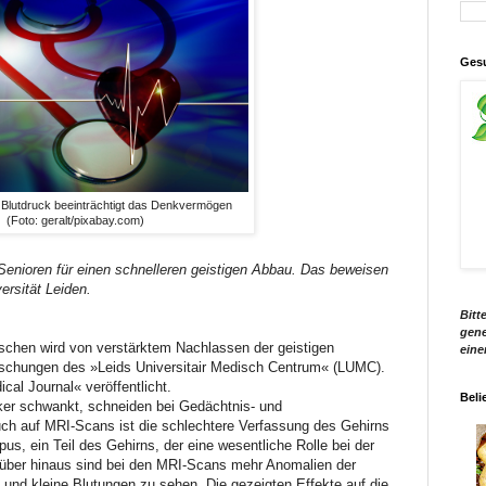
Gesu
lutdruck beeinträchtigt das Denkvermögen
(Foto: geralt/pixabay.com)
Senioren für einen schnelleren geistigen Abbau. Das beweisen
ersität Leiden.
Bitt
gene
nschen wird von verstärktem Nachlassen der geistigen
eine
rschungen des »Leids Universitair Medisch
Centrum
« (LUMC).
cal Journal« veröffentlicht.
Beli
rker schwankt, schneiden bei Gedächtnis- und
uch auf MRI-Scans ist die schlechtere Verfassung des Gehirns
, ein Teil des Gehirns, der eine wesentliche Rolle bei der
Darüber hinaus sind bei den MRI-Scans mehr Anomalien der
 und kleine Blutungen zu sehen. Die gezeigten Effekte auf die