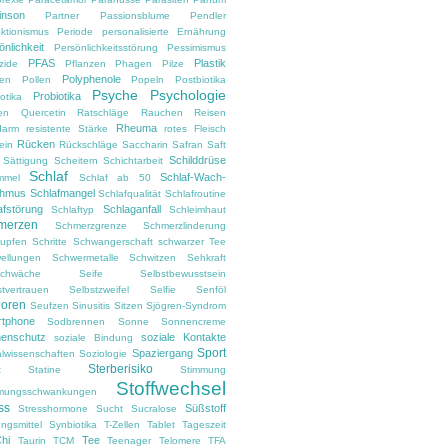
inson
Partner
Passionsblume
Pendler
ektionismus
Periode
personalisierte Ernährung
önlichkeit
Persönlichkeitsstörung
Pessimismus
PFAS
Plastik
zide
Pflanzen
Phagen
Pilze
Polyphenole
en
Pollen
Popeln
Postbiotika
Psyche
Psychologie
Probiotika
otika
en
Quercetin
Ratschläge
Rauchen
Reisen
Rheuma
darm
resistente Stärke
rotes Fleisch
Rücken
ein
Rückschläge
Saccharin
Safran
Saft
Schilddrüse
Sättigung
Scheitern
Schichtarbeit
Schlaf
Schlaf-Wach-
mmel
Schlaf ab 50
thmus
Schlafmangel
Schlafqualität
Schlafroutine
afstörung
Schlaganfall
Schlaftyp
Schleimhaut
merzen
Schmerzgrenze
Schmerzlinderung
upfen
Schritte
Schwangerschaft
schwarzer Tee
ellungen
Schwermetalle
Schwitzen
Sehkraft
chwäche
Seife
Selbstbewusstsein
stvertrauen
Selbstzweifel
Selfie
Senföl
ioren
Seufzen
Sinusitis
Sitzen
Sjögren-Syndrom
tphone
Sodbrennen
Sonne
Sonnencreme
enschutz
soziale Kontakte
soziale Bindung
Sport
Spaziergang
alwissenschaften
Soziologie
Sterberisiko
t
Statine
Stimmung
Stoffwechsel
mungsschwankungen
ss
Süßstoff
Stresshormone
Sucht
Sucralose
ngsmittel
Synbiotika
T-Zellen
Tablet
Tageszeit
Chi
Tee
Taurin
TCM
Teenager
Telomere
TFA