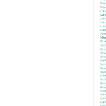
Kran
Kreat
Lakt
Lebe
Leis
Leuk
Low-
Lung
Mand
Med
Ernä
Metf
Mind
Mitta
Motiv
Multi
Mund
Musk
Nach
Nas
Nase
Natu
Nerv
Neur
Nier
nord
Omeg
Ortho