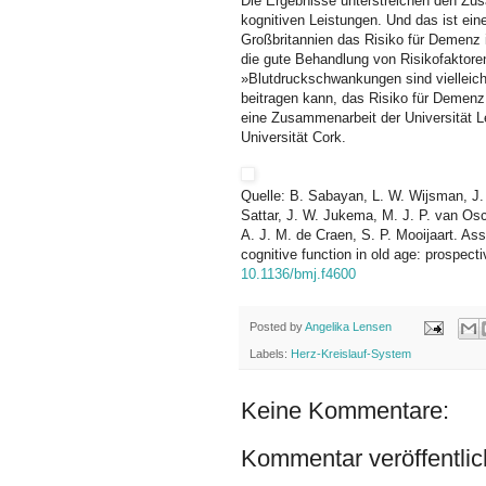
Die Ergebnisse unterstreichen den Z
kognitiven Leistungen. Und das ist eine
Großbritannien das Risiko für Demenz
die gute Behandlung von Risikofaktoren
»Blutdruckschwankungen sind vielleicht
beitragen kann, das Risiko für Demenz
eine Zusammenarbeit der Universität Le
Universität Cork.
Quelle: B. Sabayan, L. W. Wijsman, J. C
Sattar, J. W. Jukema, M. J. P. van Os
A. J. M. de Craen, S. P. Mooijaart. Assoc
cognitive function in old age: prospect
10.1136/bmj.f4600
Posted by
Angelika Lensen
Labels:
Herz-Kreislauf-System
Keine Kommentare:
Kommentar veröffentli