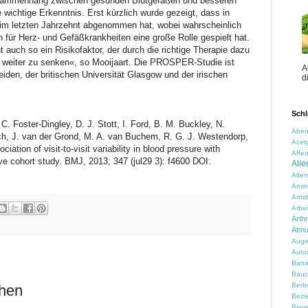
usammenhang zwischen gesunden Blutgefäßen und besseren
 wichtige Erkenntnis. Erst kürzlich wurde gezeigt, dass in
 im letzten Jahrzehnt abgenommen hat, wobei wahrscheinlich
 für Herz- und Gefäßkrankheiten eine große Rolle gespielt hat.
 auch so ein Risikofaktor, der durch die richtige Therapie dazu
 weiter zu senken«, so Mooijaart. Die PROSPER-Studie ist
A
iden, der britischen Universität Glasgow und der irischen
d
Schl
. Foster-Dingley, D. J. Stott, I. Ford, B. M. Buckley, N.
Aben
ch, J. van der Grond, M. A. van Buchem, R. G. J. Westendorp,
Acety
iation of visit-to-visit variability in blood pressure with
Affen
ive cohort study. BMJ, 2013; 347 (jul29 3): f4600 DOI:
Alle
Alte
Amin
Anti
Arbei
Arth
Atm
Auge
Auto
Ban
Bauc
Berbe
chen
Bezi
Biove