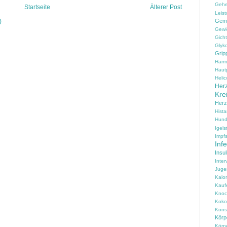
Geh
Startseite
Älterer Post
Leist
)
Gem
Gewi
Gicht
Glyko
Grip
Harm
Haut
Helic
Herz
Kre
Her
Hist
Hun
Igels
Impfs
Inf
Insul
Inter
Juge
Kalo
Kauf
Knoc
Koko
Konse
Körpe
Körp