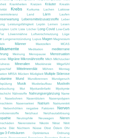
Kräuter
kheit
Krankheiten
Kratzen
Kreatin
Krebs
ivität
Kurkuma
Lachen
Laktose
Lärm
oseintoleranz
Land
Laufen
nserwartung
Lebensmittelzusatzstoffe
Leber
tung
Leistungsfähigkeit
Leptin
Lernen
Lesen
Long-Covid
ozyten
Licht
Liste
Löcher
Low-Carb
Fat
Löwenmähne
Luftverschmutzung
Lüge
e
Magen
Lungenentzündung
Lupus
Magnesium
Männer
eln
Mastzellen
MCAS
ikamente
mediterrane
Meditation
hrung
Menstruation
Meinung
Menopause
Migräne
Mikronährstoffe
ormin
Milch
Milchzucker
Mineralien
fulness
Misokinesie
Mitgefühl
Mittelmeerdiät
gsschlaf
Möhren
Montag
Multiple Sklerose
ation
MRSA
Mücken
Müdigkeit
vitamine
Mund
Mundbrennen
Mundgeruch
Musik
Muskeln
spülung
Muskelaufbau
elzuckung
Mut
Myokardinfarkt
Myokymie
Nahrungsergänzung
tschicht
Nährstoffe
Name
e
Nasebohren
Nasenbluten
Nasenpolypen
Natrium
nschleim
Nasensekret
Natriumnitrit
Nerven
r
Nebenhöhlen
negative Faktoren
enbotenstoffe
Netzhaut
Netzhautablösung
opathie
Nieren
Neutrophile
Neuwagen
enschäden
Nierensteine
Nikotin
Nitrat
Nitrit
ische Diät
Nüchtern
Nüsse
Obst
Ödem
Ohr
a-3-Fettsäuren
Optimismus
Ordnung
rexie
Paracetamol
Paranüsse
Parasiten
Parfum