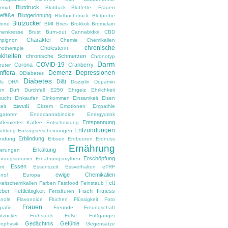
Blutdruck
armut
Blutduck
Blutfette. Frauen
gefäße
Blutgerinnung
Bluthochdruck
Blutprobe
Blutzucker
erte
BMI
Bries
Brokkoli
Bromelain
nenkresse
Brust
Burn-out
Cannabidiol
CBD
Charakter
pignon
Chemie
Chemikalien
chronische
Cholesterin
otherapie
kheiten
chronische Schmerzen
Chronotyp
Darm
COVID-19
Corona
Cranberry
uter
flora
Demenz
Depressionen
DDiabetes
Diabetes
Diät
ls
DHA
Disziplin
Dopamin
en
Duft
Durchfall
E250
Ehrgeiz
Ehrlichkeit
sucht
Einkaufen
Einkommen
Einsamkeit
Eisen
Eiweiß
eit
Ekzem
Emotionen
Empathie
gatoren
Endocannabinoide
Energydrink
Entspannung
ffeinierter Kaffee
Entscheidung
Entzündungen
icklung
Entzugserscheinungen
Erblindung
ndung
Erbsen
Erdbeeren
Erdnuss
Ernährung
Erkältung
nerungen
Erschöpfung
hrungsirrtümer
Ernährungsmythen
Essen
it
Essenszeit
Essverhalten
eTRF
ewige Chemikalien
nol
Europa
Fett
keitschemikalien
Farben
Fastfood
Feinstaub
eber
Fettleibigkeit
Fisch
Fitness
Fettsäuren
anole
Flavonoide
Fluchen
Flüssigkeit
Foto
Frauen
rafie
Freunde
Freundschaft
htzucker
Frühstück
Füße
Fußgänger
Gedächtnis
Gefühle
rophysik
Gegensätze