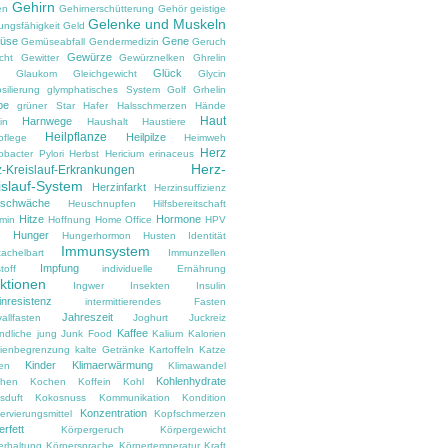
Gehirn
en
Gehirnerschütterung
Gehör
geistige
Gelenke und Muskeln
ungsfähigkeit
Geld
üse
Gene
Gemüseabfall
Gendermedizin
Geruch
Gewürze
cht
Gewitter
Gewürznelken
Ghrelin
Glück
Glaukom
Gleichgewicht
Glycin
silierung
glymphatisches System
Golf
Grhelin
pe
grüner Star
Hafer
Halsschmerzen
Hände
Haut
Harnwege
in
Haushalt
Haustiere
Heilpflanze
Heilpilze
pflege
Heimweh
Herz
obacter Pylori
Herbst
Hericium erinaceus
Herz-
-Kreislauf-Erkrankungen
islauf-System
Herzinfarkt
Herzinsuffizienz
zschwäche
Heuschnupfen
Hilfsbereitschaft
Hitze
Hormone
amin
Hoffnung
Home Office
HPV
Hunger
d
Hungerhormon
Husten
Identität
Immunsystem
tachelbart
Immunzellen
Impfung
toff
individuelle Ernährung
ektionen
Ingwer
Insekten
Insulin
inresistenz
intermittierendes Fasten
Jahreszeit
vallfasten
Joghurt
Juckreiz
Kaffee
ndliche
jung
Junk Food
Kalium
Kalorien
rienbegrenzung
kalte Getränke
Kartoffeln
Katze
Kinder
Klimaerwärmung
en
Klimawandel
Kohlenhydrate
hen
Kochen
Koffein
Kohl
sduft
Kokosnuss
Kommunikation
Kondition
Konzentration
rvierungsmittel
Kopfschmerzen
rfett
Körpergeruch
Körpergewicht
erhaltung
Körpersprache
Körpertemperatur
Kraft