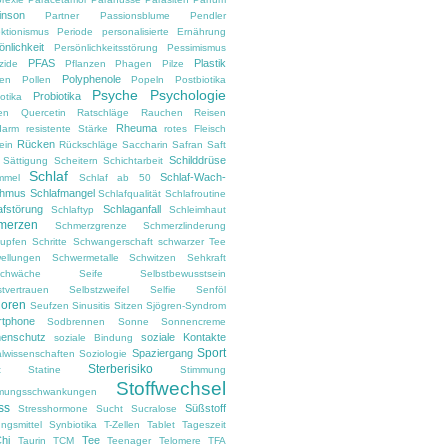
inson
Partner
Passionsblume
Pendler
ektionismus
Periode
personalisierte Ernährung
önlichkeit
Persönlichkeitsstörung
Pessimismus
PFAS
Plastik
zide
Pflanzen
Phagen
Pilze
Polyphenole
en
Pollen
Popeln
Postbiotika
Psyche
Psychologie
Probiotika
otika
en
Quercetin
Ratschläge
Rauchen
Reisen
Rheuma
darm
resistente Stärke
rotes Fleisch
Rücken
ein
Rückschläge
Saccharin
Safran
Saft
Schilddrüse
Sättigung
Scheitern
Schichtarbeit
Schlaf
Schlaf-Wach-
mmel
Schlaf ab 50
thmus
Schlafmangel
Schlafqualität
Schlafroutine
afstörung
Schlaganfall
Schlaftyp
Schleimhaut
merzen
Schmerzgrenze
Schmerzlinderung
upfen
Schritte
Schwangerschaft
schwarzer Tee
ellungen
Schwermetalle
Schwitzen
Sehkraft
chwäche
Seife
Selbstbewusstsein
stvertrauen
Selbstzweifel
Selfie
Senföl
ioren
Seufzen
Sinusitis
Sitzen
Sjögren-Syndrom
tphone
Sodbrennen
Sonne
Sonnencreme
enschutz
soziale Kontakte
soziale Bindung
Sport
Spaziergang
alwissenschaften
Soziologie
Sterberisiko
t
Statine
Stimmung
Stoffwechsel
mungsschwankungen
ss
Süßstoff
Stresshormone
Sucht
Sucralose
ngsmittel
Synbiotika
T-Zellen
Tablet
Tageszeit
Chi
Tee
Taurin
TCM
Teenager
Telomere
TFA