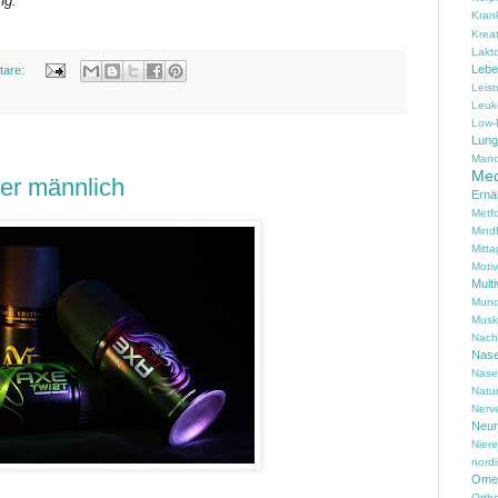
ng.
Kran
Kreat
Lakt
Lebe
tare:
Leis
Leuk
Low-
Lung
Mand
Med
er männlich
Ernä
Metf
Mind
Mitta
Motiv
Multi
Mund
Musk
Nach
Nas
Nase
Natu
Nerv
Neur
Nier
nord
Omeg
Ortho