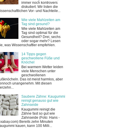
immer noch kontrovers
diskutiert. Wir listen die
issenschaftlichen Vor- und Nachteile...
Wie viele Mahlzeiten am
Tag sind gesund?
Wie viele Mahlzeiten am
Tag sind optimal für die
Gesundheit? Drei, sechs
oder sogar mehr? Lesen
ie, was Wissenschaftler empfehlen.
14 Tipps gegen
geschwollene Füße und
Knöchel
Bei warmem Wetter leiden
viele Menschen unter
geschwollenen
ußknöcheln. Das ist meist harmlos, aber
ennoch unangenehm. Mit diesen
ierzehn...
Saubere Zähne: Kaugummi
reinigt genauso gut wie
Zahnseide
Kaugummi reinigt die
Zähne fast so gut wie
Zahnseide (Foto: Hans -
ixabay.com) Bereits zehn Minuten
augummi kauen, kann 100 Milli...