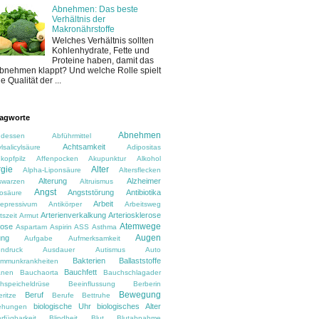
Abnehmen: Das beste
Verhältnis der
Makronährstoffe
Welches Verhältnis sollten
Kohlenhydrate, Fette und
Proteine haben, damit das
bnehmen klappt? Und welche Rolle spielt
ie Qualität der ...
agworte
Abnehmen
dessen
Abführmittel
Achtsamkeit
lsalicylsäure
Adipositas
kopfpilz
Affenpocken
Akupunktur
Alkohol
rgie
Alter
Alpha-Liponsäure
Altersflecken
Alterung
Alzheimer
rswarzen
Altruismus
Angst
Angststörung
Antibiotika
osäure
Arbeit
depressivum
Antikörper
Arbeitsweg
Arterienverkalkung
Arteriosklerose
tszeit
Armut
Atemwege
rose
Aspartam
Aspirin
ASS
Asthma
Augen
ung
Aufgabe
Aufmerksamkeit
ndruck
Ausdauer
Autismus
Auto
Bakterien
Ballaststoffe
immunkrankheiten
Bauchfett
anen
Bauchaorta
Bauchschlagader
hspeicheldrüse
Beeinflussung
Berberin
Bewegung
Beruf
ritze
Berufe
Bettruhe
biologische Uhr
biologisches Alter
ehungen
rfügbarkeit
Blindheit
Blut
Blutabnahme