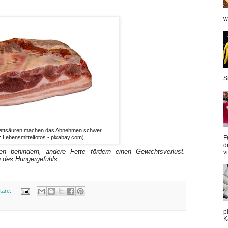
w
S
Fettsäuren machen das Abnehmen schwer
F
: Lebensmittelfotos - pixabay.com)
d
behindern, andere Fette fördern einen Gewichtsverlust.
v
g des Hungergefühls.
tare:
p
K