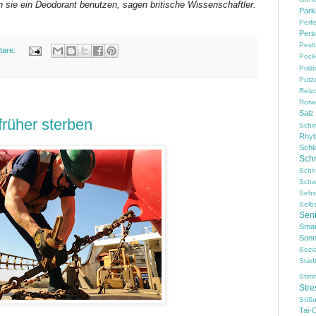
 sie ein Deodorant benutzen, sagen britische Wissenschaftler.
Park
Perf
Pers
Pesti
tare:
Pock
Präbi
Putz
Reiz
Rotw
Salz
rüher sterben
Schi
Rhy
Schl
Sch
Schn
Schw
Sehs
Selb
Sen
Smar
Sonn
Sozi
Stad
Stim
Stre
Süßu
Tai-