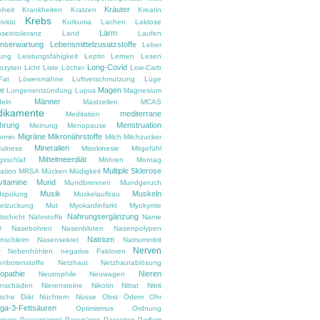
Kräuter
kheit
Krankheiten
Kratzen
Kreatin
Krebs
ivität
Kurkuma
Lachen
Laktose
Lärm
oseintoleranz
Land
Laufen
nserwartung
Lebensmittelzusatzstoffe
Leber
tung
Leistungsfähigkeit
Leptin
Lernen
Lesen
Long-Covid
ozyten
Licht
Liste
Löcher
Low-Carb
Fat
Löwenmähne
Luftverschmutzung
Lüge
e
Magen
Lungenentzündung
Lupus
Magnesium
Männer
eln
Mastzellen
MCAS
ikamente
mediterrane
Meditation
hrung
Menstruation
Meinung
Menopause
Migräne
Mikronährstoffe
ormin
Milch
Milchzucker
Mineralien
fulness
Misokinesie
Mitgefühl
Mittelmeerdiät
gsschlaf
Möhren
Montag
Multiple Sklerose
ation
MRSA
Mücken
Müdigkeit
vitamine
Mund
Mundbrennen
Mundgeruch
Musik
Muskeln
spülung
Muskelaufbau
elzuckung
Mut
Myokardinfarkt
Myokymie
Nahrungsergänzung
tschicht
Nährstoffe
Name
e
Nasebohren
Nasenbluten
Nasenpolypen
Natrium
nschleim
Nasensekret
Natriumnitrit
Nerven
r
Nebenhöhlen
negative Faktoren
enbotenstoffe
Netzhaut
Netzhautablösung
opathie
Nieren
Neutrophile
Neuwagen
enschäden
Nierensteine
Nikotin
Nitrat
Nitrit
ische Diät
Nüchtern
Nüsse
Obst
Ödem
Ohr
a-3-Fettsäuren
Optimismus
Ordnung
rexie
Paracetamol
Paranüsse
Parasiten
Parfum