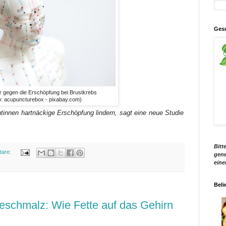
Gesu
 gegen die Erschöpfung bei Brustkrebs
o: acupuncturebox - pixabay.com)
tinnen hartnäckige Erschöpfung lindern, sagt eine neue Studie
Bitt
tare:
gene
eine
Beli
eschmalz: Wie Fette auf das Gehirn