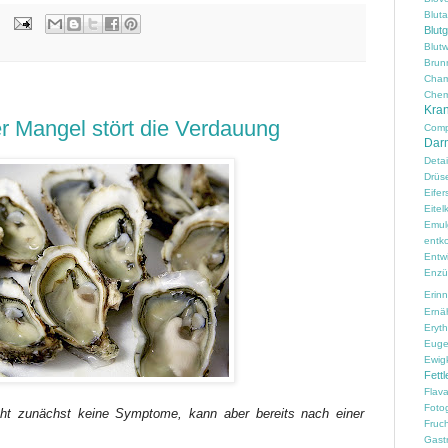
Blut
Blut
Blutw
Brun
Cham
Chem
Kran
er Mangel stört die Verdauung
Comp
Darm
Detai
Drüs
Eifer
Eitelk
Emul
entko
Entw
Enzü
Erin
Ernä
Erythr
Euge
Ewig
Fettl
Flav
Fotog
cht zunächst keine Symptome, kann aber bereits nach einer
Fruc
Gast