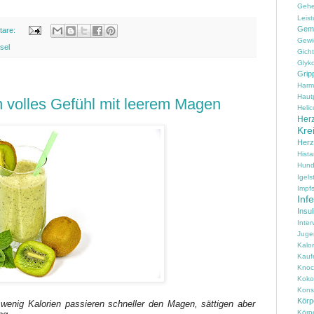
Geh
Leist
Gem
tare:
Gewi
sel
Gicht
Glyko
Grip
Harm
Haut
 volles Gefühl mit leerem Magen
Helic
Herz
Kre
Her
Hist
Hun
Igels
Impfs
Inf
Insul
Inter
Juge
Kalo
Kauf
Knoc
Koko
Konse
Körpe
t wenig Kalorien passieren schneller den Magen, sättigen aber
Körp