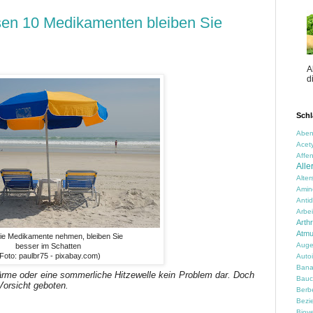
en 10 Medikamenten bleiben Sie
A
d
Schl
Aben
Acety
Affen
Alle
Alte
Amin
Anti
Arbei
Arth
Atm
e Medikamente nehmen, bleiben Sie
Auge
besser im Schatten
Foto: paulbr75 - pixabay.com)
Auto
Ban
ärme oder eine sommerliche Hitzewelle kein Problem dar. Doch
Bauc
Vorsicht geboten.
Berbe
Bezi
Biove