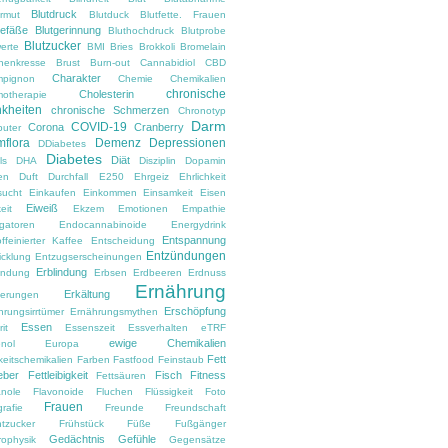
Blutdruck
armut
Blutduck
Blutfette. Frauen
gefäße
Blutgerinnung
Bluthochdruck
Blutprobe
Blutzucker
erte
BMI
Bries
Brokkoli
Bromelain
nenkresse
Brust
Burn-out
Cannabidiol
CBD
Charakter
pignon
Chemie
Chemikalien
chronische
Cholesterin
otherapie
kheiten
chronische Schmerzen
Chronotyp
Darm
COVID-19
Corona
Cranberry
uter
flora
Demenz
Depressionen
DDiabetes
Diabetes
Diät
ls
DHA
Disziplin
Dopamin
en
Duft
Durchfall
E250
Ehrgeiz
Ehrlichkeit
sucht
Einkaufen
Einkommen
Einsamkeit
Eisen
Eiweiß
eit
Ekzem
Emotionen
Empathie
gatoren
Endocannabinoide
Energydrink
Entspannung
ffeinierter Kaffee
Entscheidung
Entzündungen
icklung
Entzugserscheinungen
Erblindung
ndung
Erbsen
Erdbeeren
Erdnuss
Ernährung
Erkältung
nerungen
Erschöpfung
hrungsirrtümer
Ernährungsmythen
Essen
it
Essenszeit
Essverhalten
eTRF
ewige Chemikalien
nol
Europa
Fett
keitschemikalien
Farben
Fastfood
Feinstaub
eber
Fettleibigkeit
Fisch
Fitness
Fettsäuren
anole
Flavonoide
Fluchen
Flüssigkeit
Foto
Frauen
rafie
Freunde
Freundschaft
htzucker
Frühstück
Füße
Fußgänger
Gedächtnis
Gefühle
rophysik
Gegensätze