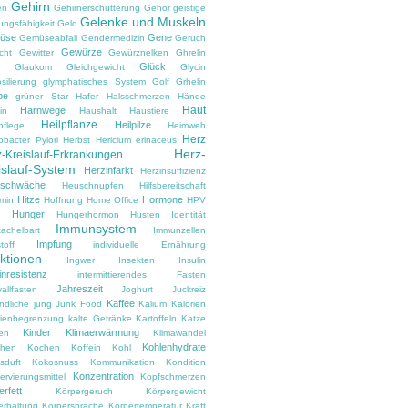
Gehirn
en
Gehirnerschütterung
Gehör
geistige
Gelenke und Muskeln
ungsfähigkeit
Geld
üse
Gene
Gemüseabfall
Gendermedizin
Geruch
Gewürze
cht
Gewitter
Gewürznelken
Ghrelin
Glück
Glaukom
Gleichgewicht
Glycin
silierung
glymphatisches System
Golf
Grhelin
pe
grüner Star
Hafer
Halsschmerzen
Hände
Haut
Harnwege
in
Haushalt
Haustiere
Heilpflanze
Heilpilze
pflege
Heimweh
Herz
obacter Pylori
Herbst
Hericium erinaceus
Herz-
-Kreislauf-Erkrankungen
islauf-System
Herzinfarkt
Herzinsuffizienz
zschwäche
Heuschnupfen
Hilfsbereitschaft
Hitze
Hormone
amin
Hoffnung
Home Office
HPV
Hunger
d
Hungerhormon
Husten
Identität
Immunsystem
tachelbart
Immunzellen
Impfung
toff
individuelle Ernährung
ektionen
Ingwer
Insekten
Insulin
inresistenz
intermittierendes Fasten
Jahreszeit
vallfasten
Joghurt
Juckreiz
Kaffee
ndliche
jung
Junk Food
Kalium
Kalorien
rienbegrenzung
kalte Getränke
Kartoffeln
Katze
Kinder
Klimaerwärmung
en
Klimawandel
Kohlenhydrate
hen
Kochen
Koffein
Kohl
sduft
Kokosnuss
Kommunikation
Kondition
Konzentration
rvierungsmittel
Kopfschmerzen
rfett
Körpergeruch
Körpergewicht
erhaltung
Körpersprache
Körpertemperatur
Kraft