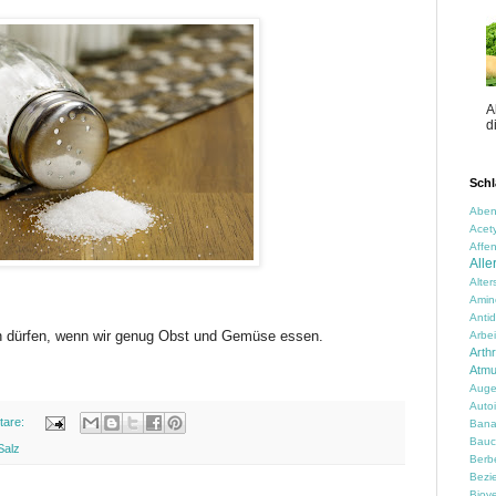
A
d
Schl
Aben
Acety
Affen
Alle
Alte
Amin
Anti
 dürfen, wenn wir genug Obst und Gemüse essen.
Arbei
Arth
Atm
Auge
Auto
tare:
Ban
Bauc
Salz
Berbe
Bezi
Biove