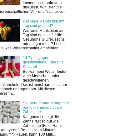
immer noch kontrovers
diskutiert. Wir listen die
issenschaftlichen Vor- und Nachteile...
Wie viele Mahlzeiten am
Tag sind gesund?
Wie viele Mahlzeiten am
Tag sind optimal für die
Gesundheit? Drei, sechs
oder sogar mehr? Lesen
ie, was Wissenschaftler empfehlen.
14 Tipps gegen
geschwollene Füße und
Knöchel
Bei warmem Wetter leiden
viele Menschen unter
geschwollenen
ußknöcheln. Das ist meist harmlos, aber
ennoch unangenehm. Mit diesen
ierzehn...
Saubere Zähne: Kaugummi
reinigt genauso gut wie
Zahnseide
Kaugummi reinigt die
Zähne fast so gut wie
Zahnseide (Foto: Hans -
ixabay.com) Bereits zehn Minuten
augummi kauen, kann 100 Milli...