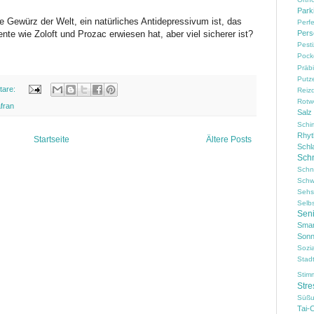
Park
e Gewürz der Welt, ein natürliches Antidepressivum ist, das
Perf
Pers
e wie Zoloft und Prozac erwiesen hat, aber viel sicherer ist?
Pesti
Pock
Präbi
Putz
tare:
Reiz
Rotw
fran
Salz
Schi
Rhy
Startseite
Ältere Posts
Schl
Sch
Schn
Schw
Sehs
Selb
Sen
Smar
Sonn
Sozi
Stad
Stim
Stre
Süßu
Tai-