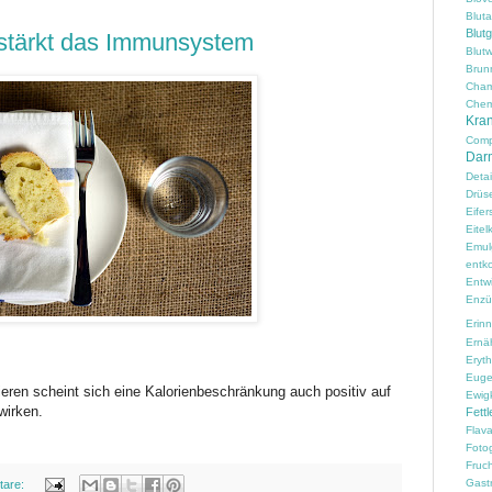
Blut
Blut
stärkt das Immunsystem
Blutw
Brun
Cham
Chem
Kran
Comp
Darm
Detai
Drüs
Eifer
Eitelk
Emul
entko
Entw
Enzü
Erin
Ernä
Erythr
Euge
eren scheint sich eine Kalorienbeschränkung auch positiv auf
Ewig
irken.
Fettl
Flav
Fotog
Fruc
Gast
tare: