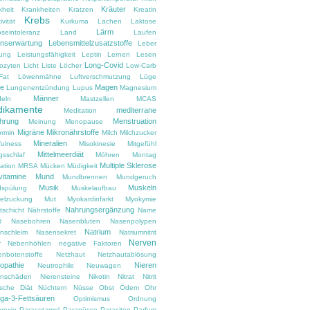
Kräuter
kheit
Krankheiten
Kratzen
Kreatin
Krebs
ivität
Kurkuma
Lachen
Laktose
Lärm
oseintoleranz
Land
Laufen
nserwartung
Lebensmittelzusatzstoffe
Leber
tung
Leistungsfähigkeit
Leptin
Lernen
Lesen
Long-Covid
ozyten
Licht
Liste
Löcher
Low-Carb
Fat
Löwenmähne
Luftverschmutzung
Lüge
e
Magen
Lungenentzündung
Lupus
Magnesium
Männer
eln
Mastzellen
MCAS
ikamente
mediterrane
Meditation
hrung
Menstruation
Meinung
Menopause
Migräne
Mikronährstoffe
ormin
Milch
Milchzucker
Mineralien
fulness
Misokinesie
Mitgefühl
Mittelmeerdiät
gsschlaf
Möhren
Montag
Multiple Sklerose
ation
MRSA
Mücken
Müdigkeit
vitamine
Mund
Mundbrennen
Mundgeruch
Musik
Muskeln
spülung
Muskelaufbau
elzuckung
Mut
Myokardinfarkt
Myokymie
Nahrungsergänzung
tschicht
Nährstoffe
Name
e
Nasebohren
Nasenbluten
Nasenpolypen
Natrium
nschleim
Nasensekret
Natriumnitrit
Nerven
r
Nebenhöhlen
negative Faktoren
enbotenstoffe
Netzhaut
Netzhautablösung
opathie
Nieren
Neutrophile
Neuwagen
enschäden
Nierensteine
Nikotin
Nitrat
Nitrit
ische Diät
Nüchtern
Nüsse
Obst
Ödem
Ohr
a-3-Fettsäuren
Optimismus
Ordnung
rexie
Paracetamol
Paranüsse
Parasiten
Parfum