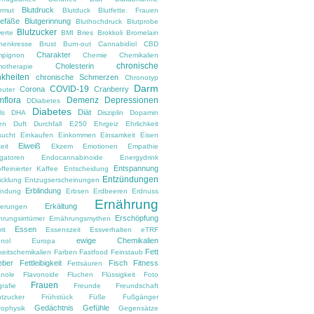
Blutdruck
armut
Blutduck
Blutfette. Frauen
gefäße
Blutgerinnung
Bluthochdruck
Blutprobe
Blutzucker
erte
BMI
Bries
Brokkoli
Bromelain
nenkresse
Brust
Burn-out
Cannabidiol
CBD
Charakter
pignon
Chemie
Chemikalien
chronische
Cholesterin
otherapie
kheiten
chronische Schmerzen
Chronotyp
Darm
COVID-19
Corona
Cranberry
uter
flora
Demenz
Depressionen
DDiabetes
Diabetes
Diät
ls
DHA
Disziplin
Dopamin
en
Duft
Durchfall
E250
Ehrgeiz
Ehrlichkeit
sucht
Einkaufen
Einkommen
Einsamkeit
Eisen
Eiweiß
eit
Ekzem
Emotionen
Empathie
gatoren
Endocannabinoide
Energydrink
Entspannung
ffeinierter Kaffee
Entscheidung
Entzündungen
icklung
Entzugserscheinungen
Erblindung
ndung
Erbsen
Erdbeeren
Erdnuss
Ernährung
Erkältung
nerungen
Erschöpfung
hrungsirrtümer
Ernährungsmythen
Essen
it
Essenszeit
Essverhalten
eTRF
ewige Chemikalien
nol
Europa
Fett
keitschemikalien
Farben
Fastfood
Feinstaub
eber
Fettleibigkeit
Fisch
Fitness
Fettsäuren
anole
Flavonoide
Fluchen
Flüssigkeit
Foto
Frauen
rafie
Freunde
Freundschaft
htzucker
Frühstück
Füße
Fußgänger
Gedächtnis
Gefühle
rophysik
Gegensätze