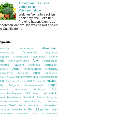
Abnehmen: Das beste
Verhältnis der
Makronährstoffe
Welches Verhältnis sollten
Kohlenhydrate, Fette und
Proteine haben, damit das
bnehmen klappt? Und welche Rolle spielt
ie Qualität der ...
agworte
Abnehmen
dessen
Abführmittel
Achtsamkeit
lsalicylsäure
Adipositas
kopfpilz
Affenpocken
Akupunktur
Alkohol
rgie
Alter
Alpha-Liponsäure
Altersflecken
Alterung
Alzheimer
rswarzen
Altruismus
Angst
Angststörung
Antibiotika
osäure
Arbeit
depressivum
Antikörper
Arbeitsweg
Arterienverkalkung
Arteriosklerose
tszeit
Armut
Atemwege
rose
Aspartam
Aspirin
ASS
Asthma
Augen
ung
Aufgabe
Aufmerksamkeit
ndruck
Ausdauer
Autismus
Auto
Bakterien
Ballaststoffe
immunkrankheiten
Bauchfett
anen
Bauchaorta
Bauchschlagader
hspeicheldrüse
Beeinflussung
Berberin
Bewegung
Beruf
ritze
Berufe
Bettruhe
biologische Uhr
biologisches Alter
ehungen
rfügbarkeit
Blindheit
Blut
Blutabnahme