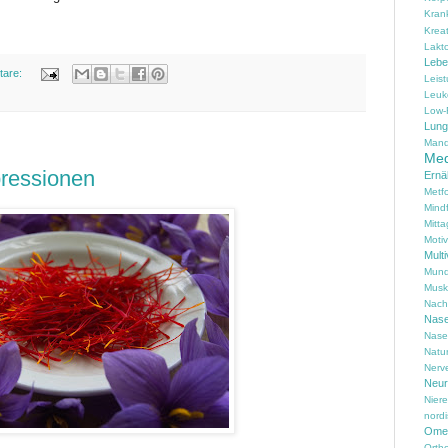
Kran
Kreat
Lakt
Lebe
tare:
Leis
Leuk
Low-
Lung
Mand
Med
pressionen
Ernä
Metf
Mind
Mitta
Motiv
Multi
Mund
Musk
Nach
Nas
Nase
Natu
Nerv
Neur
Nier
nord
Omeg
Ortho