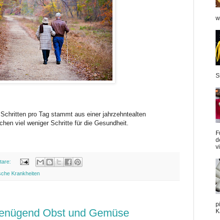
w
S
Schritten pro Tag stammt aus einer jahrzehntealten
chen viel weniger Schritte für die Gesundheit.
F
d
v
tare:
sche Krankheiten
p
 genügend Obst und Gemüse
K