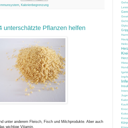
Geh
Immunsystem
,
Kalorienbegrenzung
Leist
Gem
Gewi
Gicht
Glyko
 unterschätzte Pflanzen helfen
Grip
Harm
Haut
Helic
Herz
Kre
Her
Hist
Hun
Igels
Impfs
Inf
Insul
Inter
Juge
Kalo
Kauf
Knoc
Koko
Konse
nd unter anderem Fleisch, Fisch und Milchprodukte. Aber auch
Körpe
das wichtige Vitamin.
Körp