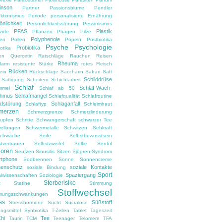
inson
Partner
Passionsblume
Pendler
ektionismus
Periode
personalisierte Ernährung
önlichkeit
Persönlichkeitsstörung
Pessimismus
PFAS
Plastik
zide
Pflanzen
Phagen
Pilze
Polyphenole
en
Pollen
Popeln
Postbiotika
Psyche
Psychologie
Probiotika
otika
en
Quercetin
Ratschläge
Rauchen
Reisen
Rheuma
darm
resistente Stärke
rotes Fleisch
Rücken
ein
Rückschläge
Saccharin
Safran
Saft
Schilddrüse
Sättigung
Scheitern
Schichtarbeit
Schlaf
Schlaf-Wach-
mmel
Schlaf ab 50
thmus
Schlafmangel
Schlafqualität
Schlafroutine
afstörung
Schlaganfall
Schlaftyp
Schleimhaut
merzen
Schmerzgrenze
Schmerzlinderung
upfen
Schritte
Schwangerschaft
schwarzer Tee
ellungen
Schwermetalle
Schwitzen
Sehkraft
chwäche
Seife
Selbstbewusstsein
stvertrauen
Selbstzweifel
Selfie
Senföl
ioren
Seufzen
Sinusitis
Sitzen
Sjögren-Syndrom
tphone
Sodbrennen
Sonne
Sonnencreme
enschutz
soziale Kontakte
soziale Bindung
Sport
Spaziergang
alwissenschaften
Soziologie
Sterberisiko
t
Statine
Stimmung
Stoffwechsel
mungsschwankungen
ss
Süßstoff
Stresshormone
Sucht
Sucralose
ngsmittel
Synbiotika
T-Zellen
Tablet
Tageszeit
Chi
Tee
Taurin
TCM
Teenager
Telomere
TFA