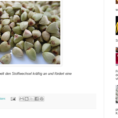
w
S
F
lt den Stoffwechsel kräftig an und fördert eine
d
v
tare:
p
K