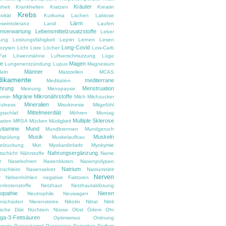
Kräuter
kheit
Krankheiten
Kratzen
Kreatin
Krebs
ivität
Kurkuma
Lachen
Laktose
Lärm
oseintoleranz
Land
Laufen
nserwartung
Lebensmittelzusatzstoffe
Leber
tung
Leistungsfähigkeit
Leptin
Lernen
Lesen
Long-Covid
ozyten
Licht
Liste
Löcher
Low-Carb
Fat
Löwenmähne
Luftverschmutzung
Lüge
e
Magen
Lungenentzündung
Lupus
Magnesium
Männer
eln
Mastzellen
MCAS
ikamente
mediterrane
Meditation
hrung
Menstruation
Meinung
Menopause
Migräne
Mikronährstoffe
ormin
Milch
Milchzucker
Mineralien
fulness
Misokinesie
Mitgefühl
Mittelmeerdiät
gsschlaf
Möhren
Montag
Multiple Sklerose
ation
MRSA
Mücken
Müdigkeit
vitamine
Mund
Mundbrennen
Mundgeruch
Musik
Muskeln
spülung
Muskelaufbau
elzuckung
Mut
Myokardinfarkt
Myokymie
Nahrungsergänzung
tschicht
Nährstoffe
Name
e
Nasebohren
Nasenbluten
Nasenpolypen
Natrium
nschleim
Nasensekret
Natriumnitrit
Nerven
r
Nebenhöhlen
negative Faktoren
enbotenstoffe
Netzhaut
Netzhautablösung
opathie
Nieren
Neutrophile
Neuwagen
enschäden
Nierensteine
Nikotin
Nitrat
Nitrit
ische Diät
Nüchtern
Nüsse
Obst
Ödem
Ohr
a-3-Fettsäuren
Optimismus
Ordnung
rexie
Paracetamol
Paranüsse
Parasiten
Parfum