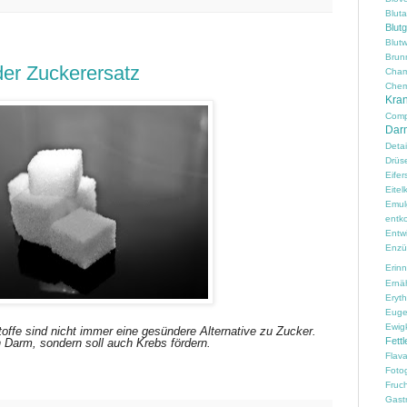
Blut
Blut
Blutw
Brun
er Zuckerersatz
Cham
Chem
Kran
Comp
Darm
Detai
Drüs
Eifer
Eitelk
Emul
entko
Entw
Enzü
Erin
Ernä
Erythr
Euge
Ewig
offe sind nicht immer eine gesündere Alternative zu Zucker.
Fettl
en Darm, sondern soll auch Krebs fördern.
Flav
Fotog
Fruc
Gast