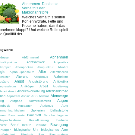
Abnehmen: Das beste
Verhältnis der
Makronährstoffe
Welches Verhältnis sollten
Kohlenhydrate, Fette und
Proteine haben, damit das
bnehmen klappt? Und welche Rolle spielt
ie Qualität der ...
agworte
Abnehmen
dessen
Abführmittel
Achtsamkeit
lsalicylsäure
Adipositas
kopfpilz
Affenpocken
Akupunktur
Alkohol
rgie
Alter
Alpha-Liponsäure
Altersflecken
Alterung
Alzheimer
rswarzen
Altruismus
Angst
Angststörung
Antibiotika
osäure
Arbeit
depressivum
Antikörper
Arbeitsweg
Arterienverkalkung
Arteriosklerose
tszeit
Armut
Atemwege
rose
Aspartam
Aspirin
ASS
Asthma
Augen
ung
Aufgabe
Aufmerksamkeit
ndruck
Ausdauer
Autismus
Auto
Bakterien
Ballaststoffe
immunkrankheiten
Bauchfett
anen
Bauchaorta
Bauchschlagader
hspeicheldrüse
Beeinflussung
Berberin
Bewegung
Beruf
ritze
Berufe
Bettruhe
biologische Uhr
biologisches Alter
ehungen
rfügbarkeit
Blindheit
Blut
Blutabnahme