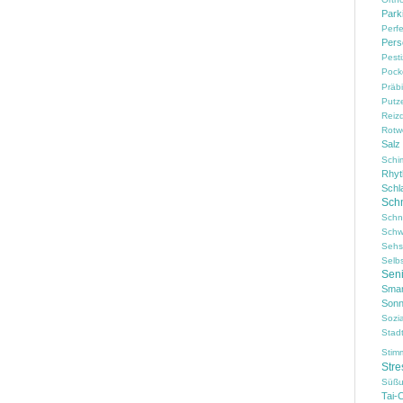
Park
Perf
Pers
Pesti
Pock
Präbi
Putz
Reiz
Rotw
Salz
Schi
Rhy
Schl
Sch
Schn
Schw
Sehs
Selb
Sen
Smar
Sonn
Sozi
Stad
Stim
Stre
Süßu
Tai-