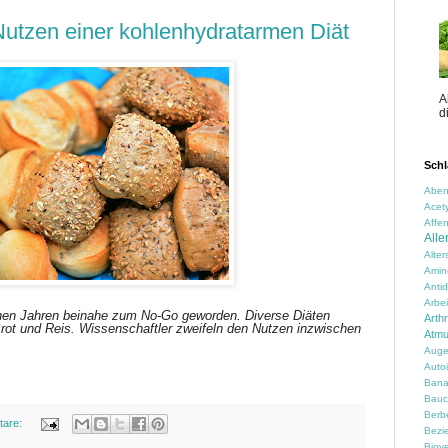
Nutzen einer kohlenhydratarmen Diät
A
d
Schl
Aben
Acety
Affen
Alle
Alte
Amin
Anti
Arbei
enen Jahren beinahe zum No-Go geworden. Diverse Diäten
Arth
Brot und Reis. Wissenschaftler zweifeln den Nutzen inzwischen
Atm
Auge
Auto
Ban
Bauc
Berbe
tare:
Bezi
Biove