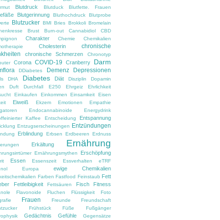
Blutdruck
armut
Blutduck
Blutfette. Frauen
gefäße
Blutgerinnung
Bluthochdruck
Blutprobe
Blutzucker
erte
BMI
Bries
Brokkoli
Bromelain
nenkresse
Brust
Burn-out
Cannabidiol
CBD
Charakter
pignon
Chemie
Chemikalien
chronische
Cholesterin
otherapie
kheiten
chronische Schmerzen
Chronotyp
Darm
COVID-19
Corona
Cranberry
uter
flora
Demenz
Depressionen
DDiabetes
Diabetes
Diät
ls
DHA
Disziplin
Dopamin
en
Duft
Durchfall
E250
Ehrgeiz
Ehrlichkeit
sucht
Einkaufen
Einkommen
Einsamkeit
Eisen
Eiweiß
eit
Ekzem
Emotionen
Empathie
gatoren
Endocannabinoide
Energydrink
Entspannung
ffeinierter Kaffee
Entscheidung
Entzündungen
icklung
Entzugserscheinungen
Erblindung
ndung
Erbsen
Erdbeeren
Erdnuss
Ernährung
Erkältung
nerungen
Erschöpfung
hrungsirrtümer
Ernährungsmythen
Essen
it
Essenszeit
Essverhalten
eTRF
ewige Chemikalien
nol
Europa
Fett
keitschemikalien
Farben
Fastfood
Feinstaub
eber
Fettleibigkeit
Fisch
Fitness
Fettsäuren
anole
Flavonoide
Fluchen
Flüssigkeit
Foto
Frauen
rafie
Freunde
Freundschaft
htzucker
Frühstück
Füße
Fußgänger
Gedächtnis
Gefühle
rophysik
Gegensätze