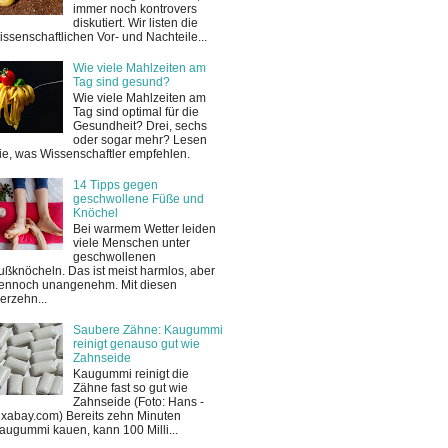
immer noch kontrovers
diskutiert. Wir listen die
issenschaftlichen Vor- und Nachteile...
Wie viele Mahlzeiten am
Tag sind gesund?
Wie viele Mahlzeiten am
Tag sind optimal für die
Gesundheit? Drei, sechs
oder sogar mehr? Lesen
ie, was Wissenschaftler empfehlen.
14 Tipps gegen
geschwollene Füße und
Knöchel
Bei warmem Wetter leiden
viele Menschen unter
geschwollenen
ußknöcheln. Das ist meist harmlos, aber
ennoch unangenehm. Mit diesen
ierzehn...
Saubere Zähne: Kaugummi
reinigt genauso gut wie
Zahnseide
Kaugummi reinigt die
Zähne fast so gut wie
Zahnseide (Foto: Hans -
ixabay.com) Bereits zehn Minuten
augummi kauen, kann 100 Milli...