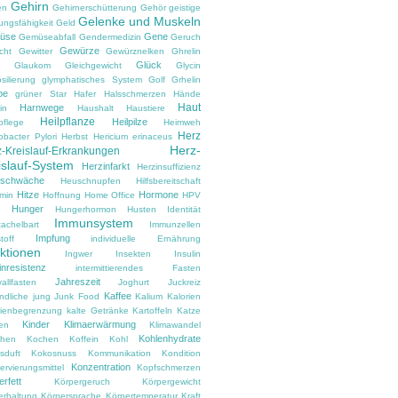
Gehirn
en
Gehirnerschütterung
Gehör
geistige
Gelenke und Muskeln
ungsfähigkeit
Geld
üse
Gene
Gemüseabfall
Gendermedizin
Geruch
Gewürze
cht
Gewitter
Gewürznelken
Ghrelin
Glück
Glaukom
Gleichgewicht
Glycin
silierung
glymphatisches System
Golf
Grhelin
pe
grüner Star
Hafer
Halsschmerzen
Hände
Haut
Harnwege
in
Haushalt
Haustiere
Heilpflanze
Heilpilze
pflege
Heimweh
Herz
obacter Pylori
Herbst
Hericium erinaceus
Herz-
-Kreislauf-Erkrankungen
islauf-System
Herzinfarkt
Herzinsuffizienz
zschwäche
Heuschnupfen
Hilfsbereitschaft
Hitze
Hormone
amin
Hoffnung
Home Office
HPV
Hunger
d
Hungerhormon
Husten
Identität
Immunsystem
tachelbart
Immunzellen
Impfung
toff
individuelle Ernährung
ektionen
Ingwer
Insekten
Insulin
inresistenz
intermittierendes Fasten
Jahreszeit
vallfasten
Joghurt
Juckreiz
Kaffee
ndliche
jung
Junk Food
Kalium
Kalorien
rienbegrenzung
kalte Getränke
Kartoffeln
Katze
Kinder
Klimaerwärmung
en
Klimawandel
Kohlenhydrate
hen
Kochen
Koffein
Kohl
sduft
Kokosnuss
Kommunikation
Kondition
Konzentration
rvierungsmittel
Kopfschmerzen
rfett
Körpergeruch
Körpergewicht
erhaltung
Körpersprache
Körpertemperatur
Kraft