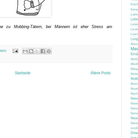
Kran
Kreat
Lakt
Lebe
Leis
che zu Mobbing-Tätern, bei Männern ist eher Stress am
Leuk
Low-
Lung
Mand
Med
tare:
Ernä
Metf
Mind
Mitta
Startseite
Ältere Posts
Motiv
Multi
Mund
Musk
Nach
Nas
Nase
Natu
Nerv
Neur
Nier
nord
Omeg
Ortho