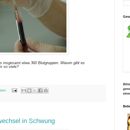
Gesu
t es insgesamt etwa 360 Blutgruppen. Warum gibt es
m so viele?
Bitt
gene
tare:
eine
Beli
ffwechsel in Schwung