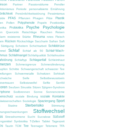
inson
Partner
Passionsblume
Pendler
ektionismus
Periode
personalisierte Ernährung
önlichkeit
Persönlichkeitsstörung
Pessimismus
PFAS
Plastik
zide
Pflanzen
Phagen
Pilze
Polyphenole
en
Pollen
Popeln
Postbiotika
Psyche
Psychologie
Probiotika
otika
en
Quercetin
Ratschläge
Rauchen
Reisen
Rheuma
darm
resistente Stärke
rotes Fleisch
Rücken
ein
Rückschläge
Saccharin
Safran
Saft
Schilddrüse
Sättigung
Scheitern
Schichtarbeit
Schlaf
Schlaf-Wach-
mmel
Schlaf ab 50
thmus
Schlafmangel
Schlafqualität
Schlafroutine
afstörung
Schlaganfall
Schlaftyp
Schleimhaut
merzen
Schmerzgrenze
Schmerzlinderung
upfen
Schritte
Schwangerschaft
schwarzer Tee
ellungen
Schwermetalle
Schwitzen
Sehkraft
chwäche
Seife
Selbstbewusstsein
stvertrauen
Selbstzweifel
Selfie
Senföl
ioren
Seufzen
Sinusitis
Sitzen
Sjögren-Syndrom
tphone
Sodbrennen
Sonne
Sonnencreme
enschutz
soziale Kontakte
soziale Bindung
Sport
Spaziergang
alwissenschaften
Soziologie
Sterberisiko
t
Statine
Stimmung
Stoffwechsel
mungsschwankungen
ss
Süßstoff
Stresshormone
Sucht
Sucralose
ngsmittel
Synbiotika
T-Zellen
Tablet
Tageszeit
Chi
Tee
Taurin
TCM
Teenager
Telomere
TFA