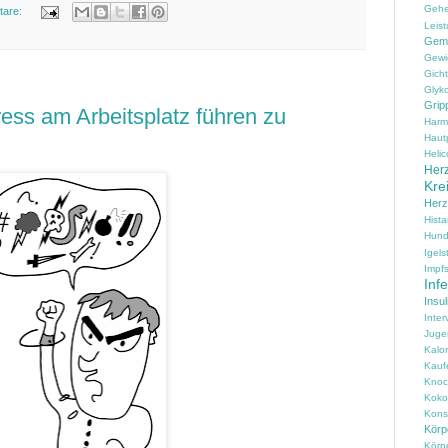
Geh
tare:
Leist
Gem
Gewi
Gicht
Glyko
Grip
ess am Arbeitsplatz führen zu
Harm
Haut
Helic
Herz
Kre
Her
Hist
Hun
Igels
Impfs
Inf
Insul
Inter
Juge
Kalo
Kauf
Knoc
Koko
Konse
Körpe
Körp