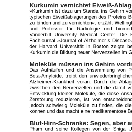
Kurkumin vernichtet Eiweiß-Abla
»Kurkumin ist dazu um Stande, ins Gehirn vo
typischen Eiweißablagerungen des Proteins B
zu binden und zu vernichten«, erzählt Wellin
und Professor für Radiologie und biomed
Vanderbilt University Medical Center. Die
Fachjournal »Journal of Alzheimer’s Disease«
der Harvard Universität in Boston zeigte be
Kurkumin die Bildung neuer Nervenzellen im Ge
Moleküle müssen ins Gehirn vord
Das Aufhäufen und die Ansammlung von Pro
Beta-Amyloide, treibt den unwiederbringlich
Alzheimer-Krankheit voran. Durch die Abla
zwischen den Nervenzellen und die damit ve
Entwicklung kleiner Moleküle, die diese Ans
Zerstörung reduzieren, ist von entscheide
jedoch schwierig Moleküle zu finden, die di
können und das macht eine medikamentöse Be
Blut-Hirn-Schranke: Segen, aber 
Pham und seine Kollegen von der Shiga Un