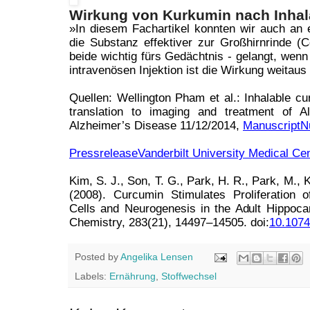
Wirkung von Kurkumin nach Inhala
»In diesem Fachartikel konnten wir auch an
die Substanz effektiver zur Großhirnrinde 
beide wichtig fürs Gedächtnis - gelangt, wenn
intravenösen Injektion ist die Wirkung weitau
Quellen: Wellington Pham et al.: Inhalable cur
translation to imaging and treatment of A
Alzheimer’s Disease 11/12/2014,
ManuscriptN
PressreleaseVanderbilt University Medical Ce
Kim, S. J., Son, T. G., Park, H. R., Park, M., 
(2008). Curcumin Stimulates Proliferation 
Cells and Neurogenesis in the Adult Hippoca
Chemistry, 283(21), 14497–14505. doi:
10.107
Posted by
Angelika Lensen
Labels:
Ernährung
,
Stoffwechsel