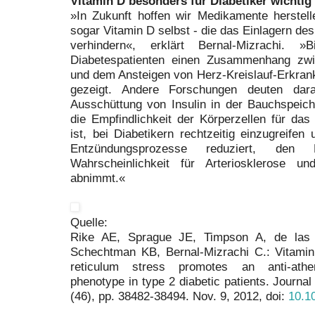
Vitamin D besonders für Diabetiker wichtig
»In Zukunft hoffen wir Medikamente herstel
sogar Vitamin D selbst - die das Einlagern des
verhindern«, erklärt Bernal-Mizrachi. 
Diabetespatienten einen Zusammenhang zwi
und dem Ansteigen von Herz-Kreislauf-Erkrank
gezeigt. Andere Forschungen deuten dar
Ausschüttung von Insulin in der Bauchspeich
die Empfindlichkeit der Körperzellen für das
ist, bei Diabetikern rechtzeitig einzugreife
Entzündungsprozesse reduziert, den
Wahrscheinlichkeit für Arteriosklerose u
abnimmt.«
Quelle:
Rike AE, Sprague JE, Timpson A, de las F
Schechtman KB, Bernal-Mizrachi C.: Vitami
reticulum stress promotes an anti-athe
phenotype in type 2 diabetic patients. Journal
(46), pp. 38482-38494. Nov. 9, 2012, doi:
10.1