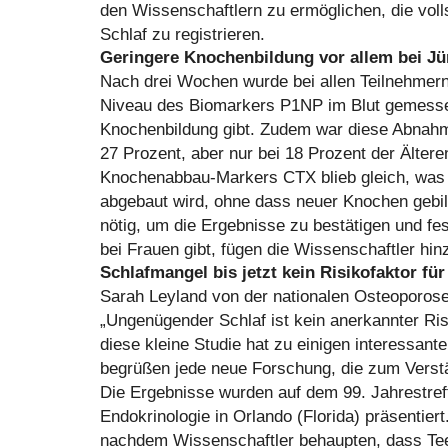
den Wissenschaftlern zu ermöglichen, die vol
Schlaf zu registrieren.
Geringere Knochenbildung vor allem bei J
Nach drei Wochen wurde bei allen Teilnehmern
Niveau des Biomarkers P1NP im Blut gemessen
Knochenbildung gibt. Zudem war diese Abnahm
27 Prozent, aber nur bei 18 Prozent der Älter
Knochenabbau-Markers CTX blieb gleich, was 
abgebaut wird, ohne dass neuer Knochen gebild
nötig, um die Ergebnisse zu bestätigen und fe
bei Frauen gibt, fügen die Wissenschaftler hin
Schlafmangel bis jetzt kein Risikofaktor fü
Sarah Leyland von der nationalen Osteoporose
„Ungenügender Schlaf ist kein anerkannter Ris
diese kleine Studie hat zu einigen interessant
begrüßen jede neue Forschung, die zum Verstän
Die Ergebnisse wurden auf dem 99. Jahrestreff
Endokrinologie in Orlando (Florida) präsentie
nachdem Wissenschaftler behaupten, dass Te