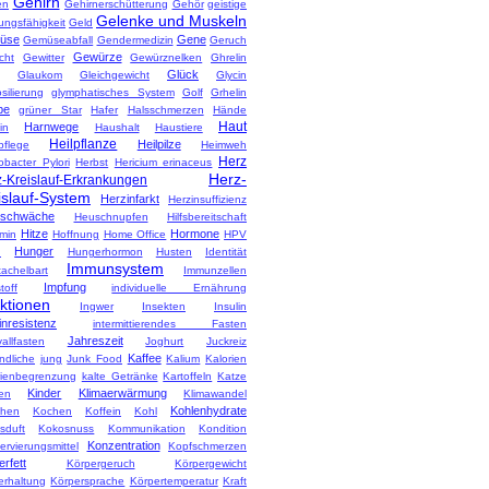
Gehirn
en
Gehirnerschütterung
Gehör
geistige
Gelenke und Muskeln
ungsfähigkeit
Geld
üse
Gene
Gemüseabfall
Gendermedizin
Geruch
Gewürze
cht
Gewitter
Gewürznelken
Ghrelin
Glück
Glaukom
Gleichgewicht
Glycin
silierung
glymphatisches System
Golf
Grhelin
pe
grüner Star
Hafer
Halsschmerzen
Hände
Haut
Harnwege
in
Haushalt
Haustiere
Heilpflanze
Heilpilze
pflege
Heimweh
Herz
obacter Pylori
Herbst
Hericium erinaceus
Herz-
-Kreislauf-Erkrankungen
islauf-System
Herzinfarkt
Herzinsuffizienz
zschwäche
Heuschnupfen
Hilfsbereitschaft
Hitze
Hormone
amin
Hoffnung
Home Office
HPV
Hunger
d
Hungerhormon
Husten
Identität
Immunsystem
tachelbart
Immunzellen
Impfung
toff
individuelle Ernährung
ektionen
Ingwer
Insekten
Insulin
inresistenz
intermittierendes Fasten
Jahreszeit
vallfasten
Joghurt
Juckreiz
Kaffee
ndliche
jung
Junk Food
Kalium
Kalorien
rienbegrenzung
kalte Getränke
Kartoffeln
Katze
Kinder
Klimaerwärmung
en
Klimawandel
Kohlenhydrate
hen
Kochen
Koffein
Kohl
sduft
Kokosnuss
Kommunikation
Kondition
Konzentration
rvierungsmittel
Kopfschmerzen
rfett
Körpergeruch
Körpergewicht
erhaltung
Körpersprache
Körpertemperatur
Kraft