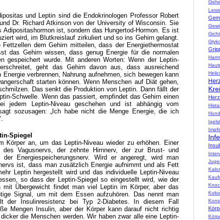
Geh
Leist
positas und Leptin sind die Endokrinologen Professor Robert
Gem
a und Dr. Richard Atkinson von der University of Wisconsin. Sie
Gewi
s Adipositashormon ist, sondern das Hungertod-Hormon. Es ist
Gicht
ziert wird, im Blutkreislauf zirkuliert und so ins Gehirn gelangt.
Glyko
ie Fettzellen dem Gehirn mitteilen, dass der Energiethermostat
Grip
lässt das Gehirn wissen, dass genug Energie für die normalen
Harm
en gespeichert wurde. Mit anderen Worten: Wenn der Leptin-
Haut
erschreitet, geht das Gehirn davon aus, dass ausreichend
Helic
n Energie verbrennen, Nahrung aufnehmen, sich bewegen kann
Herz
angerschaft starten können. Wenn Menschen auf Diät gehen,
Kre
schmilzen. Das senkt die Produktion von Leptin. Dann fällt der
Leptin-Schwelle. Wenn das passiert, empfindet das Gehirn einen
Her
ei jedem Leptin-Niveau geschehen und ist abhängig vom
Hist
sagt sozusagen: „Ich habe nicht die Menge Energie, die ich
Hun
“.
Igels
Impfs
tin-Spiegel
Inf
m Körper an, um das Leptin-Niveau wieder zu erhöhen. Einer
Insul
g des Vagusnervs, der zehnte Hirnnerv, der zur Brust- und
Inter
 der Energiespeicherungsnerv. Wird er angeregt, wird man
Juge
nervs ist, dass man zusätzlich Energie aufnimmt und als Fett
Kalo
ehr Leptin hergestellt wird und das individuelle Leptin-Niveau
Kauf
essen, so dass der Leptin-Spiegel so eingestellt wird, wie der
Knoc
mit Übergewicht findet man viel Leptin im Körper, aber das
Koko
chtige Signal, um mit dem Essen aufzuhören. Das nennt man
Konse
elt der Insulinresistenz bei Typ 2-Diabetes. In diesem Fall
Körpe
ße Mengen Insulin, aber der Körper kann darauf nicht richtig
je dicker die Menschen werden. Wir haben zwar alle eine Leptin-
Körp