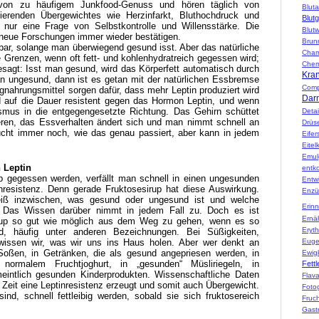
 von zu häufigem Junkfood-Genuss und hören täglich von
Blut
ierenden Übergewichtes wie Herzinfarkt, Bluthochdruck und
Blut
 nur eine Frage von Selbstkontrolle und Willensstärke. Die
Blutw
 neue Forschungen immer wieder bestätigen.
Brun
bar, solange man überwiegend gesund isst. Aber das natürliche
Cham
 Grenzen, wenn oft fett- und kohlenhydratreich gegessen wird;
Chem
esagt: Isst man gesund, wird das Körperfett automatisch durch
Kran
an ungesund, dann ist es getan mit der natürlichen Essbremse
Comp
nahrungsmittel sorgen dafür, dass mehr Leptin produziert wird
Darm
rd auf die Dauer resistent gegen das Hormon Leptin, und wenn
smus in die entgegengesetzte Richtung. Das Gehirn schüttet
Detai
ren, das Essverhalten ändert sich und man nimmt schnell an
Drüs
cht immer noch, wie das genau passiert, aber kann in jedem
Eifer
Eitelk
Emul
 Leptin
entko
p gegessen werden, verfällt man schnell in einen ungesunden
Entw
inresistenz. Denn gerade Fruktosesirup hat diese Auswirkung.
Enzü
eiß inzwischen, was gesund oder ungesund ist und welche
Erin
 Das Wissen darüber nimmt in jedem Fall zu. Doch es ist
Ernä
sirup so gut wie möglich aus dem Weg zu gehen, wenn es so
Erythr
rd, häufig unter anderen Bezeichnungen. Bei Süßigkeiten,
Euge
wissen wir, was wir uns ins Haus holen. Aber wer denkt an
Soßen, in Getränken, die als gesund angepriesen werden, in
Ewig
 normalem Fruchtjoghurt, in „gesunden“ Müsliriegeln, in
Fettl
meintlich gesunden Kinderprodukten. Wissenschaftliche Daten
Flav
 Zeit eine Leptinresistenz erzeugt und somit auch Übergewicht.
Fotog
nd, schnell fettleibig werden, sobald sie sich fruktosereich
Fruc
Gast