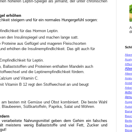
inen höheren Leptin-Spiegel als jemand, der unter chronischen
egel erhöhen
ichkeit steigern und für ein normales Hungergefühl sorgen:
A
findlichkeit für das Hormon Leptin.
d
nken den Insulinspiegel und machen lange satt.
 Proteine aus Geflügel und mageren Fleischsorten
Schl
nd erhöhen die Insulinempfindlichkeit. Das gilt auch für
Aben
Acety
Empfindlichkeit für Leptin.
Affen
 Ballaststoffen und Proteinen enthalten Mandeln auch
Alle
toffwechsel und die Leptinempfindlichkeit fördern.
Alte
 Kalzium und Vitamin C.
Amin
Anti
 mit Vitamin B 12 regt den Stoffwechsel an und beugt
Arbei
Arth
Atm
 am besten mit Gemüse und Obst kombiniert. Die beste Wahl
Auge
, Blaubeeren, Süßkartoffeln, Paprika, Salat und Möhren.
Auto
Ban
ördern
Bauc
 verarbeitete Nahrungsmittel geben dem Gehirn ein falsches
Berbe
lt meistens wenig Ballaststoffe und viel Fett, Zucker und
Bezi
gut!
Biove