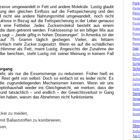
Park
zesse umgewandelt in Fett und andere Moleküle. Lustig glaubt
Perf
rung den gleichen Einfluss auf die Fettspeicherung und den
Pers
d nicht wie andere Nahrungsmittel umgewandelt, noch nicht
Pesti
ruktose in Bezug auf die Fettspeicherung in der Leber genauso
Pock
t eine Fettleber. Jedes Zuckermolekül besteht aus einem
Präbi
e dann getrennt werden. Fruktosesirup ist ein billiger Mix aus
Putz
sagt – „beide giftig in hohen Dosierungen“. In Amerika ist der
Reiz
f 75 Gramm täglich gestiegen. Vielen, als fettarm
infach mehr Zucker zugesetzt. Wenn es auf die schädlichen
Rotw
hlimmer als Fett, meint Lustig. Angesichts der Zunahme der
Salz
be berichten, steht Lustig mit seiner Meinung in keinem Fall
Schi
Rhy
Schl
Vorgang
Sch
hr, als nur die Essensmenge zu reduzieren. Früher hieß es
Schn
Rest geht von selbst. Doch so einfach ist es leider nicht. Es
Schw
 die zugrundeliegenden Mechanismen kennen. Wenn wir uns
Sehs
eptinhaushalt wieder ins Gleichgewicht, wir merken, dass der
Selb
nd tatsächlich – und endlich – der Gewichtsverlust in Gang
Sen
ffen haben, warum das Abnehmen nicht funktionierte.
Smar
Sonn
Sozi
cker zu meiden,
Stad
it Ballaststoffen zu kombinieren,
Stim
Stre
ssen,
Süßu
Tai-