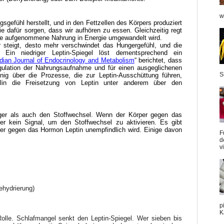
w
gsgefühl herstellt, und in den Fettzellen des Körpers produziert
ie dafür sorgen, dass wir aufhören zu essen. Gleichzeitig regt
die aufgenommene Nahrung in Energie umgewandelt wird.
 steigt, desto mehr verschwindet das Hungergefühl, und die
rt. Ein niedriger Leptin-Spiegel löst dementsprechend ein
dian Journal of Endocrinology and Metabolism
“ berichtet, dass
egulation der Nahrungsaufnahme und für einen ausgeglichenen
S
nig über die Prozesse, die zur Leptin-Ausschüttung führen,
lin die Freisetzung von Leptin unter anderem über den
nger als auch den Stoffwechsel. Wenn der Körper gegen das
t er kein Signal, um den Stoffwechsel zu aktivieren. Es gibt
r gegen das Hormon Leptin unempfindlich wird. Einige davon
F
d
v
ehydrierung)
p
K
Rolle. Schlafmangel senkt den Leptin-Spiegel. Wer sieben bis