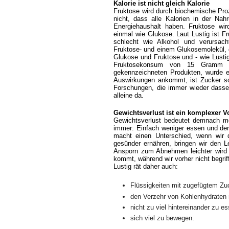
Kalorie ist nicht gleich Kalorie
Fruktose wird durch biochemische Pro
nicht, dass alle Kalorien in der Nah
Energiehaushalt haben. Fruktose wir
einmal wie Glukose. Laut Lustig ist F
schlecht wie Alkohol und verursach
Fruktose- und einem Glukosemolekül, di
Glukose und Fruktose und - wie Lustig 
Fruktosekonsum von 15 Gramm au
gekennzeichneten Produkten, wurde e
Auswirkungen ankommt, ist Zucker sc
Forschungen, die immer wieder dassel
alleine da.
Gewichtsverlust ist ein komplexer 
Gewichtsverlust bedeutet demnach me
immer: Einfach weniger essen und der 
macht einen Unterschied, wenn wir
gesünder ernähren, bringen wir den L
Ansporn zum Abnehmen leichter wird u
kommt, während wir vorher nicht begri
Lustig rät daher auch:
Flüssigkeiten mit zugefügtem Zu
den Verzehr von Kohlenhydraten m
nicht zu viel hintereinander zu e
sich viel zu bewegen.