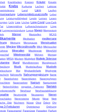
Kräuter
kheit
Krankheiten
Kratzen
Kreatin
Krebs
ivität
Kurkuma
Lachen
Laktose
Lärm
oseintoleranz
Land
Laufen
nserwartung
Lebensmittelzusatzstoffe
Leber
tung
Leistungsfähigkeit
Leptin
Lernen
Lesen
Long-Covid
ozyten
Licht
Liste
Löcher
Low-Carb
Fat
Löwenmähne
Luftverschmutzung
Lüge
e
Magen
Lungenentzündung
Lupus
Magnesium
Männer
eln
Mastzellen
MCAS
ikamente
mediterrane
Meditation
hrung
Menstruation
Meinung
Menopause
Migräne
Mikronährstoffe
ormin
Milch
Milchzucker
Mineralien
fulness
Misokinesie
Mitgefühl
Mittelmeerdiät
gsschlaf
Möhren
Montag
Multiple Sklerose
ation
MRSA
Mücken
Müdigkeit
vitamine
Mund
Mundbrennen
Mundgeruch
Musik
Muskeln
spülung
Muskelaufbau
elzuckung
Mut
Myokardinfarkt
Myokymie
Nahrungsergänzung
tschicht
Nährstoffe
Name
e
Nasebohren
Nasenbluten
Nasenpolypen
Natrium
nschleim
Nasensekret
Natriumnitrit
Nerven
r
Nebenhöhlen
negative Faktoren
enbotenstoffe
Netzhaut
Netzhautablösung
opathie
Nieren
Neutrophile
Neuwagen
enschäden
Nierensteine
Nikotin
Nitrat
Nitrit
ische Diät
Nüchtern
Nüsse
Obst
Ödem
Ohr
a-3-Fettsäuren
Optimismus
Ordnung
rexie
Paracetamol
Paranüsse
Parasiten
Parfum