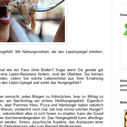
Gesu
gefühl. Mit Nahrungsmitteln, die den Leptinspiegel erhöhen,
.
mal wie ein Fass ohne Boden? Sogar wenn Sie gerade gut
ine Leptin-Resistenz fördern, sind der Übeltäter. Sie können
iden, indem Sie solche Lebensmittel aus Ihrer Ernährung
Bitt
 den Leptin-Spiegel und senkt das Hungergefühl?
gene
eine
Man versucht, jeden Morgen zu frühstücken, brav zu Mittag zu
n am Nachmittag ein echtes Heißhungergefühl. Eigentlich
Beli
, aber Pommes frites, Pizza und Hamburger haben natürlich
t. Warum, verdammt noch mal, hat man immer solchen Hunger?
nkontrolliert alles in sich hinein zu stopfen, kann der Grund
per durcheinandergeraten ist. Das Hungergefühl kann allerdings
st werden: Stress, psychische Aspekte, das Auslassen einer
per (Dehydrierung) oder zum Beispiel Medikamente.