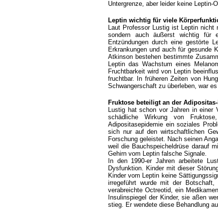
Untergrenze, aber leider keine Leptin-
Leptin wichtig für viele Körperfunkt
Laut Professor Lustig ist Leptin nicht
sondern auch äußerst wichtig für
Entzündungen durch eine gestörte Lep
Erkrankungen und auch für gesunde Kn
Atkinson bestehen bestimmte Zusamm
Leptin das Wachstum eines Melanoms
Fruchtbarkeit wird von Leptin beeinflus
fruchtbar. In früheren Zeiten von Hun
Schwangerschaft zu überleben, war es b
Fruktose beteiligt an der Adiposita
Lustig hat schon vor Jahren in einer V
schädliche Wirkung von Fruktose
Adipositasepidemie ein soziales Probl
sich nur auf den wirtschaftlichen Gew
Forschung geleistet. Nach seinen Angab
weil die Bauchspeicheldrüse darauf mi
Gehirn vom Leptin falsche Signale.
In den 1990-er Jahren arbeitete Lus
Dysfunktion. Kinder mit dieser Störun
Kinder vom Leptin keine Sättigungssig
irregeführt wurde mit der Botschaft
verabreichte Octreotid, ein Medikamen
Insulinspiegel der Kinder, sie aßen we
stieg. Er wendete diese Behandlung a