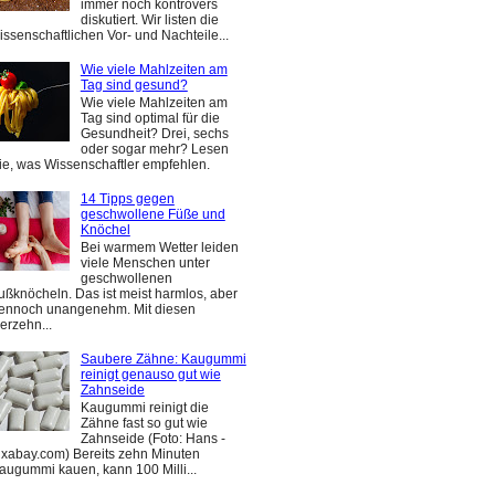
immer noch kontrovers
diskutiert. Wir listen die
issenschaftlichen Vor- und Nachteile...
Wie viele Mahlzeiten am
Tag sind gesund?
Wie viele Mahlzeiten am
Tag sind optimal für die
Gesundheit? Drei, sechs
oder sogar mehr? Lesen
ie, was Wissenschaftler empfehlen.
14 Tipps gegen
geschwollene Füße und
Knöchel
Bei warmem Wetter leiden
viele Menschen unter
geschwollenen
ußknöcheln. Das ist meist harmlos, aber
ennoch unangenehm. Mit diesen
ierzehn...
Saubere Zähne: Kaugummi
reinigt genauso gut wie
Zahnseide
Kaugummi reinigt die
Zähne fast so gut wie
Zahnseide (Foto: Hans -
ixabay.com) Bereits zehn Minuten
augummi kauen, kann 100 Milli...