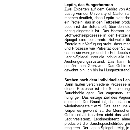
Leptin, das Hungerhormon
Zwei Experten auf dem Gebiet von Adi
Lustig von der University of Californi
machen deutlich, dass Leptin nicht da
ein Protein, das in den Fettzellen produ
Leptin ist der Botenstoff, über den d
richtig eingestellt ist. Das Hormon 
Stoffwechselprozesse in den Fettzell
Spiegel eine bestimmte Schwelle üb
Energie zur Verfügung steht, dass ma
und Prozesse wie Pubertät oder Schw
essen sie weniger und die Fettdepots 
Leptin-Spiegel unter die individuelle 
Aushungerungszustand. Das kann b
persönlichen Grenzwert. Das Gehirn 
gewohnt bin, ich bin im Hungerzustand
Streben nach dem individuellen Lep
Dann laufen verschiedene Prozesse i
dieser Prozesse ist die Stimulierun
Bauchhöhle geht. Der Vagusnerv ist
hungriger. Das einzige Ziel des Vagus
speichert. Der Grund ist, dass dann m
wiederhergestellt wird. Das lässt uns 
Körper es gewohnt ist. Bei Menschen 
Gehirn erhält trotzdem nicht das wi
Leptinresistenz. Leptinresistenz ähn
produziert die Bauchspeicheldrüse gro
reagieren. Der Leptin-Spiegel steigt, 