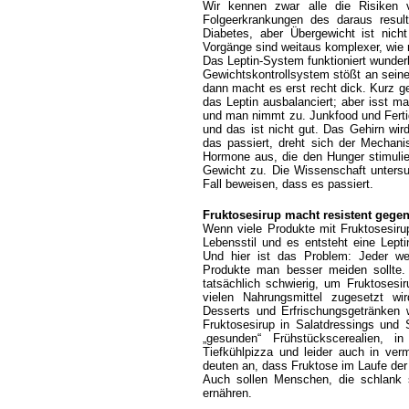
Wir kennen zwar alle die Risiken
Folgeerkrankungen des daraus result
Diabetes, aber Übergewicht ist nicht
Vorgänge sind weitaus komplexer, wie
Das Leptin-System funktioniert wunder
Gewichtskontrollsystem stößt an seine
dann macht es erst recht dick. Kurz g
das Leptin ausbalanciert; aber isst m
und man nimmt zu. Junkfood und Fertig
und das ist nicht gut. Das Gehirn wi
das passiert, dreht sich der Mechani
Hormone aus, die den Hunger stimulie
Gewicht zu. Die Wissenschaft untersu
Fall beweisen, dass es passiert.
Fruktosesirup macht resistent gegen
Wenn viele Produkte mit Fruktosesiru
Lebensstil und es entsteht eine Lept
Und hier ist das Problem: Jeder w
Produkte man besser meiden sollte.
tatsächlich schwierig, um Fruktose
vielen Nahrungsmittel zugesetzt wi
Desserts und Erfrischungsgetränken 
Fruktosesirup in Salatdressings und 
„gesunden“ Frühstückscerealien, in
Tiefkühlpizza und leider auch in ver
deuten an, dass Fruktose im Laufe der
Auch sollen Menschen, die schlank si
ernähren.