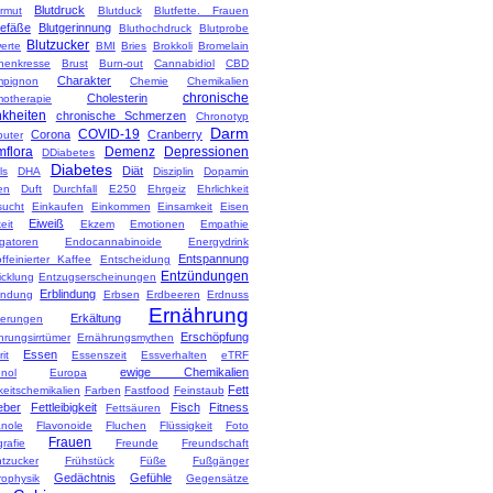
Blutdruck
armut
Blutduck
Blutfette. Frauen
gefäße
Blutgerinnung
Bluthochdruck
Blutprobe
Blutzucker
erte
BMI
Bries
Brokkoli
Bromelain
nenkresse
Brust
Burn-out
Cannabidiol
CBD
Charakter
pignon
Chemie
Chemikalien
chronische
Cholesterin
otherapie
kheiten
chronische Schmerzen
Chronotyp
Darm
COVID-19
Corona
Cranberry
uter
flora
Demenz
Depressionen
DDiabetes
Diabetes
Diät
ls
DHA
Disziplin
Dopamin
en
Duft
Durchfall
E250
Ehrgeiz
Ehrlichkeit
sucht
Einkaufen
Einkommen
Einsamkeit
Eisen
Eiweiß
eit
Ekzem
Emotionen
Empathie
gatoren
Endocannabinoide
Energydrink
Entspannung
ffeinierter Kaffee
Entscheidung
Entzündungen
icklung
Entzugserscheinungen
Erblindung
ndung
Erbsen
Erdbeeren
Erdnuss
Ernährung
Erkältung
nerungen
Erschöpfung
hrungsirrtümer
Ernährungsmythen
Essen
it
Essenszeit
Essverhalten
eTRF
ewige Chemikalien
nol
Europa
Fett
keitschemikalien
Farben
Fastfood
Feinstaub
eber
Fettleibigkeit
Fisch
Fitness
Fettsäuren
anole
Flavonoide
Fluchen
Flüssigkeit
Foto
Frauen
rafie
Freunde
Freundschaft
htzucker
Frühstück
Füße
Fußgänger
Gedächtnis
Gefühle
rophysik
Gegensätze