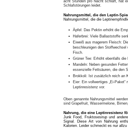
acht Stunden pro Nacht schläft, hat e
Schlafstörungen leidet.
Nahrungsmittel, die den Leptin-Spi
Nahrungsmittel, die die Leptinempfindl
Äpfel: Das Pektin erhöht die Emp
Haferbrei: Viele Ballaststoffe se
Eiweiß aus magerem Fleisch: Die
beschleunigen den Stoffwechsel u
Fisch.
Grüner Tee: Erhöht ebenfalls die 
Mandeln: Neben gesunden Fetten,
essenzielle Fettsäuren, die den S
Brokkoli: Ist zusätzlich reich an
Eier: Ein vollwertiges „Ei-Paket“
Leptinresistenz vor.
Oben genannte Nahrungsmittel werden
sind Grapefruit, Wassermelone, Birnen
Nahrung, die eine Leptinresistenz f
Junk Food, Fruktosesirup und andere
Signal. Diese Art von Nahrung enthä
Kalorien. Leider schmeckt es nur allzu 