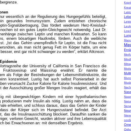
Obergrenze.
Kran
Kreat
ionen
Lakt
 nur wesentlich an der Regulierung des Hungergefühls beteiligt,
Lebe
 ein gesundes Immunsystem. Zudem entstehen chronische
Leis
tin-Signalübertragung. Das fördert wiederum Herz-Kreislauf-
Leuk
ochen ist ein gutes Leptin-Gleichgewicht notwendig. Laut Dr.
Low-
enhänge zwischen Leptin und manchen Krebsarten. So kann
Lung
, einem bösartigen Hautkrebs, fördern. Auch die weibliche
Mand
st. „Ist das Gehirn unempfindlich für Leptin, ist die Frau nicht
Med
gersnöten, als man nicht genug Fett im Körper hatte, um eine
Ernä
esser, erst gar nicht schwanger zu werden“, erklärt Atkinson.
Metf
Mind
s-Epidemie
Mitta
ortragsreihe der University of California in San Francisco die
Motiv
, Fruktosesirup und Maissirup erwähnt. Er nannte die
Multi
em als Folge der Bestrebungen der Lebensmittelindustrie, die
Mund
inn konzentriert. Lustig hat auch selbst Pionierarbeit in der
Musk
en verursacht Zucker Kalorie für Kalorie Insulinresistenz. Und
Nach
t der Ausschüttung großer Mengen Insulin reagiert, erhält das
Nas
tig mit übergewichtigen Kindern mit einer hypothalamischen
Nase
g produzieren mehr Insulin als nötig. Lustig nahm an, dass die
Natu
nale erhielten, und schloss daraus, dass das Gehirn der Kinder
Nerv
, dass der Körper sich im Hungerzustand befindet. Der Arzt
Neur
t, das die Insulinausschüttung blockiert. Daraufhin sanken die
Nier
niger, verloren Gewicht, wurden aktiver und ihre Lebensqualität
nord
uch bei Erwachsenen an: mit demselben Ergebnis.
Omeg
Ortho