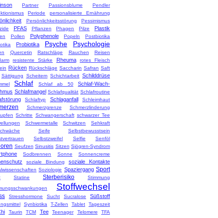
inson
Partner
Passionsblume
Pendler
ektionismus
Periode
personalisierte Ernährung
önlichkeit
Persönlichkeitsstörung
Pessimismus
PFAS
Plastik
zide
Pflanzen
Phagen
Pilze
Polyphenole
en
Pollen
Popeln
Postbiotika
Psyche
Psychologie
Probiotika
otika
en
Quercetin
Ratschläge
Rauchen
Reisen
Rheuma
darm
resistente Stärke
rotes Fleisch
Rücken
ein
Rückschläge
Saccharin
Safran
Saft
Schilddrüse
Sättigung
Scheitern
Schichtarbeit
Schlaf
Schlaf-Wach-
mmel
Schlaf ab 50
thmus
Schlafmangel
Schlafqualität
Schlafroutine
afstörung
Schlaganfall
Schlaftyp
Schleimhaut
merzen
Schmerzgrenze
Schmerzlinderung
upfen
Schritte
Schwangerschaft
schwarzer Tee
ellungen
Schwermetalle
Schwitzen
Sehkraft
chwäche
Seife
Selbstbewusstsein
stvertrauen
Selbstzweifel
Selfie
Senföl
ioren
Seufzen
Sinusitis
Sitzen
Sjögren-Syndrom
tphone
Sodbrennen
Sonne
Sonnencreme
enschutz
soziale Kontakte
soziale Bindung
Sport
Spaziergang
alwissenschaften
Soziologie
Sterberisiko
t
Statine
Stimmung
Stoffwechsel
mungsschwankungen
ss
Süßstoff
Stresshormone
Sucht
Sucralose
ngsmittel
Synbiotika
T-Zellen
Tablet
Tageszeit
Chi
Tee
Taurin
TCM
Teenager
Telomere
TFA