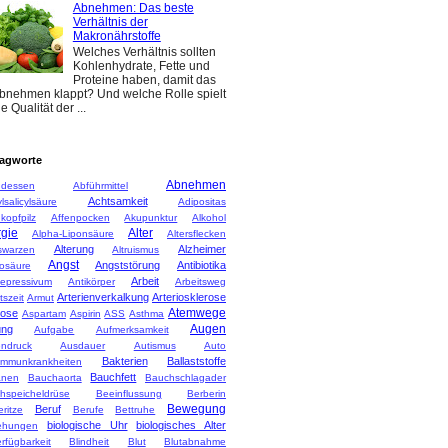
Abnehmen: Das beste
Verhältnis der
Makronährstoffe
Welches Verhältnis sollten
Kohlenhydrate, Fette und
Proteine haben, damit das
bnehmen klappt? Und welche Rolle spielt
ie Qualität der ...
agworte
Abnehmen
dessen
Abführmittel
Achtsamkeit
lsalicylsäure
Adipositas
kopfpilz
Affenpocken
Akupunktur
Alkohol
rgie
Alter
Alpha-Liponsäure
Altersflecken
Alterung
Alzheimer
rswarzen
Altruismus
Angst
Angststörung
Antibiotika
osäure
Arbeit
depressivum
Antikörper
Arbeitsweg
Arterienverkalkung
Arteriosklerose
tszeit
Armut
Atemwege
rose
Aspartam
Aspirin
ASS
Asthma
Augen
ung
Aufgabe
Aufmerksamkeit
ndruck
Ausdauer
Autismus
Auto
Bakterien
Ballaststoffe
immunkrankheiten
Bauchfett
anen
Bauchaorta
Bauchschlagader
hspeicheldrüse
Beeinflussung
Berberin
Bewegung
Beruf
ritze
Berufe
Bettruhe
biologische Uhr
biologisches Alter
ehungen
rfügbarkeit
Blindheit
Blut
Blutabnahme