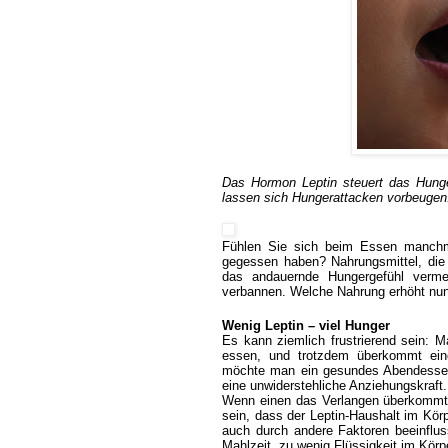
Das Hormon Leptin steuert das Hunger
lassen sich Hungerattacken vorbeugen
Fühlen Sie sich beim Essen manch
gegessen haben? Nahrungsmittel, die e
das andauernde Hungergefühl verme
verbannen. Welche Nahrung erhöht nun
Wenig Leptin – viel Hunger
Es kann ziemlich frustrierend sein: 
essen, und trotzdem überkommt eine
möchte man ein gesundes Abendessen
eine unwiderstehliche Anziehungskraf
Wenn einen das Verlangen überkommt, u
sein, dass der Leptin-Haushalt im Kör
auch durch andere Faktoren beeinflus
Mahlzeit, zu wenig Flüssigkeit im Kör