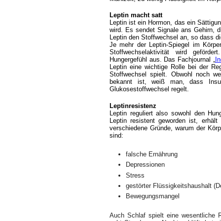
Leptin macht satt
Leptin ist ein Hormon, das ein Sättigun
wird. Es sendet Signale ans Gehirn, d
Leptin den Stoffwechsel an, so dass 
Je mehr der Leptin-Spiegel im Körper
Stoffwechselaktivität wird geförde
Hungergefühl aus. Das Fachjournal „
In
Leptin eine wichtige Rolle bei der R
Stoffwechsel spielt. Obwohl noch we
bekannt ist, weiß man, dass Insu
Glukosestoffwechsel regelt.
Leptinresistenz
Leptin reguliert also sowohl den Hu
Leptin resistent geworden ist, erhäl
verschiedene Gründe, warum der Körpe
sind:
falsche Ernährung
Depressionen
Stress
gestörter Flüssigkeitshaushalt (D
Bewegungsmangel
Auch Schlaf spielt eine wesentliche 