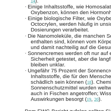
).
14
·
Einige Inhaltsstoffe, wie Homosal
Oxybenzon, können den Hormonha
·
Einige biologische Filter, wie Ox
Octocrylen, werden häufig in uns
Dosierungen verarbeitet.
·
Die Nanomoleküle, die manchen S
enthalten sind, können vom Kör
und damit nachteilig auf die Gesu
·
Sonnencremes werden oft nur auf ei
Sicherheit getestet, aber die lang
bleiben unklar.
·
Ungefähr 75 Prozent der Sonnencr
Inhaltsstoffe, die für den Mensch
schädlich sein können (
). Chem
18
Sonnenschutzmittel wurden weltw
auch in Fischen angetroffen; Wiss
Auswirkungen besorgt (
,
).
19
20