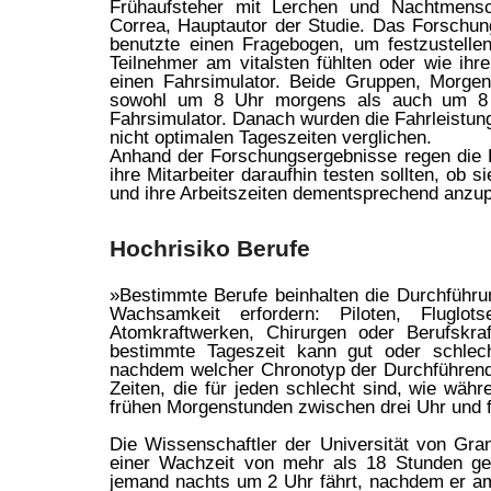
Frühaufsteher mit Lerchen und Nachtmensc
Correa, Hauptautor der Studie. Das Forschun
benutzte einen Fragebogen, um festzustellen
Teilnehmer am vitalsten fühlten oder wie ih
einen Fahrsimulator. Beide Gruppen, Morgen
sowohl um 8 Uhr morgens als auch um 8 
Fahrsimulator. Danach wurden die Fahrleistun
nicht optimalen Tageszeiten verglichen.
Anhand der Forschungsergebnisse regen die
ihre Mitarbeiter daraufhin testen sollten, ob 
und ihre Arbeitszeiten dementsprechend anzu
Hochrisiko Berufe
»Bestimmte Berufe beinhalten die Durchführu
Wachsamkeit erfordern: Piloten, Fluglot
Atomkraftwerken, Chirurgen oder Berufskraf
bestimmte Tageszeit kann gut oder schlech
nachdem welcher Chronotyp der Durchführende
Zeiten, die für jeden schlecht sind, wie währ
frühen Morgenstunden zwischen drei Uhr und f
Die Wissenschaftler der Universität von Gr
einer Wachzeit von mehr als 18 Stunden gef
jemand nachts um 2 Uhr fährt, nachdem er a