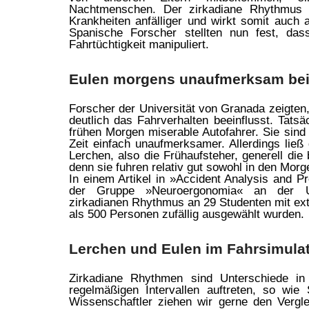
Nachtmenschen. Der zirkadiane Rhythmus 
Krankheiten anfälliger und wirkt somit auch
Spanische Forscher stellten nun fest, da
Fahrtüchtigkeit manipuliert.
Eulen morgens unaufmerksam be
Forscher der Universität von Granada zeigten,
deutlich das Fahrverhalten beeinflusst. Tats
frühen Morgen miserable Autofahrer. Sie sind
Zeit einfach unaufmerksamer. Allerdings lie
Lerchen, also die Frühaufsteher, generell die
denn sie fuhren relativ gut sowohl in den Mo
In einem Artikel in »Accident Analysis and P
der Gruppe »Neuroergonomia« an der U
zirkadianen Rhythmus an 29 Studenten mit ex
als 500 Personen zufällig ausgewählt wurden.
Lerchen und Eulen im Fahrsimula
Zirkadiane Rhythmen sind Unterschiede in 
regelmäßigen Intervallen auftreten, so wi
Wissenschaftler ziehen wir gerne den Vergle