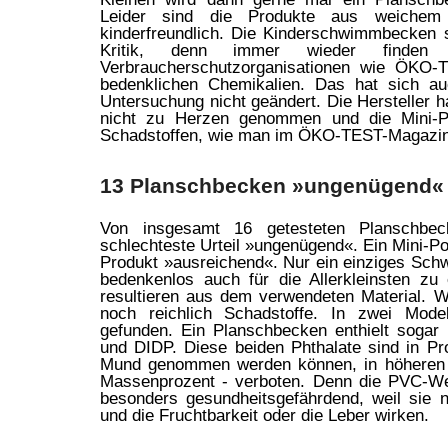
Leider sind die Produkte aus weichem 
kinderfreundlich. Die Kinderschwimmbecken s
Kritik, denn immer wieder finden U
Verbraucherschutzorganisationen wie ÖKO-
bedenklichen Chemikalien. Das hat sich a
Untersuchung nicht geändert. Die Hersteller ha
nicht zu Herzen genommen und die Mini-P
Schadstoffen, wie man im ÖKO-TEST-Magazin 
13 Planschbecken »ungenügend«
Von insgesamt 16 getesteten Planschbec
schlechteste Urteil »ungenügend«. Ein Mini-Poo
Produkt »ausreichend«. Nur ein einziges Sch
bedenkenlos auch für die Allerkleinsten z
resultieren aus dem verwendeten Material. W
noch reichlich Schadstoffe. In zwei Mode
gefunden. Ein Planschbecken enthielt sogar
und DIDP. Diese beiden Phthalate sind in Pr
Mund genommen werden können, in höheren K
Massenprozent - verboten. Denn die PVC-We
besonders gesundheitsgefährdend, weil sie 
und die Fruchtbarkeit oder die Leber wirken.