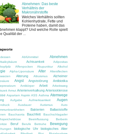
Abnehmen: Das beste
Verhältnis der
Makronährstoffe
Welches Verhältnis sollten
Kohlenhydrate, Fette und
Proteine haben, damit das
bnehmen klappt? Und welche Rolle spielt
ie Qualität der ...
agworte
Abnehmen
dessen
Abführmittel
Achtsamkeit
lsalicylsäure
Adipositas
kopfpilz
Affenpocken
Akupunktur
Alkohol
rgie
Alter
Alpha-Liponsäure
Altersflecken
Alterung
Alzheimer
rswarzen
Altruismus
Angst
Angststörung
Antibiotika
osäure
Arbeit
depressivum
Antikörper
Arbeitsweg
Arterienverkalkung
Arteriosklerose
tszeit
Armut
Atemwege
rose
Aspartam
Aspirin
ASS
Asthma
Augen
ung
Aufgabe
Aufmerksamkeit
ndruck
Ausdauer
Autismus
Auto
Bakterien
Ballaststoffe
immunkrankheiten
Bauchfett
anen
Bauchaorta
Bauchschlagader
hspeicheldrüse
Beeinflussung
Berberin
Bewegung
Beruf
ritze
Berufe
Bettruhe
biologische Uhr
biologisches Alter
ehungen
rfügbarkeit
Blindheit
Blut
Blutabnahme