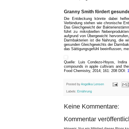
Granny Smith fördert gesund
Die Entdeckung könnte dabei helfen
Verbindung stehen wie chronische En
Das Gleichgewicht der Bakterienstämm
führt zu mikrobiellen Nebenprodukte
aufgrund von Übergewicht hervorrufen,
Darmbakterien ist die Nahrung, die w
gesunden Gleichgewichts der Darmbakte
das Sättigungsgefühl beeinflussen, me
Quelle: Luis Condezo-Hoyos, Indira 
compounds in apple cultivars and thei
Food Chemistry, 2014; 161: 208 DOI:
Posted by
Angelika Lensen
Labels:
Ernährung
Keine Kommentare:
Kommentar veröffentli
Hinweis: Nur ein Mitglied dieses Blogs 