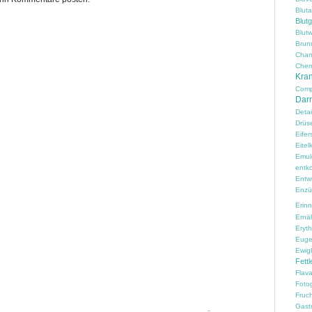
Blut
Blut
Blutw
Brun
Cham
Chem
Kran
Comp
Darm
Detai
Drüs
Eifer
Eitelk
Emul
entko
Entw
Enzü
Erin
Ernä
Erythr
Euge
Ewig
Fettl
Flav
Fotog
Fruc
Gast