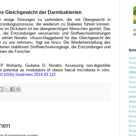
es Gleichgewicht der Darmbakterien
 einige Störungen zu verhindern, die mit Übergewicht in
tzündungsprozesse, die wiederum zu Diabetes führen können.
e im Dickdarm ist bei übergewichtigen Menschen gestört. Das
A
n, die Entzündungen verursachen und Stoffwechselstörungen
d
 erklärt Noratto. »Ausschlaggebend für das Gleichgewicht der
ir zu uns nehmen«, fügt sie hinzu. Die Wiederherstellung des
rien stabilisiert Stoffwechselvorgänge, die Entzündungen und
Schl
inen die Forscher.
Aben
Acety
P. Mohanty, Giuliana D. Noratto. Assessing non-digestible
Affen
r potential as modulators of obese faecal microbiota in vitro.
Alle
10.1016/j.foodchem.2014.03.122
Alte
Amin
Anti
Arbei
Arth
Atm
Auge
Auto
Ban
Bauc
chen
Berbe
Bezi
kann Kommentare posten.
Biove