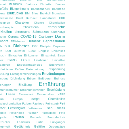
Blutdruck
armut
Blutduck
Blutfette. Frauen
gefäße
Blutgerinnung
Bluthochdruck
Blutprobe
Blutzucker
erte
BMI
Bries
Brokkoli
Bromelain
nenkresse
Brust
Burn-out
Cannabidiol
CBD
Charakter
pignon
Chemie
Chemikalien
chronische
Cholesterin
otherapie
kheiten
chronische Schmerzen
Chronotyp
Darm
COVID-19
Corona
Cranberry
uter
flora
Demenz
Depressionen
DDiabetes
Diabetes
Diät
ls
DHA
Disziplin
Dopamin
en
Duft
Durchfall
E250
Ehrgeiz
Ehrlichkeit
sucht
Einkaufen
Einkommen
Einsamkeit
Eisen
Eiweiß
eit
Ekzem
Emotionen
Empathie
gatoren
Endocannabinoide
Energydrink
Entspannung
ffeinierter Kaffee
Entscheidung
Entzündungen
icklung
Entzugserscheinungen
Erblindung
ndung
Erbsen
Erdbeeren
Erdnuss
Ernährung
Erkältung
nerungen
Erschöpfung
hrungsirrtümer
Ernährungsmythen
Essen
it
Essenszeit
Essverhalten
eTRF
ewige Chemikalien
nol
Europa
Fett
keitschemikalien
Farben
Fastfood
Feinstaub
eber
Fettleibigkeit
Fisch
Fitness
Fettsäuren
anole
Flavonoide
Fluchen
Flüssigkeit
Foto
Frauen
rafie
Freunde
Freundschaft
htzucker
Frühstück
Füße
Fußgänger
Gedächtnis
Gefühle
rophysik
Gegensätze