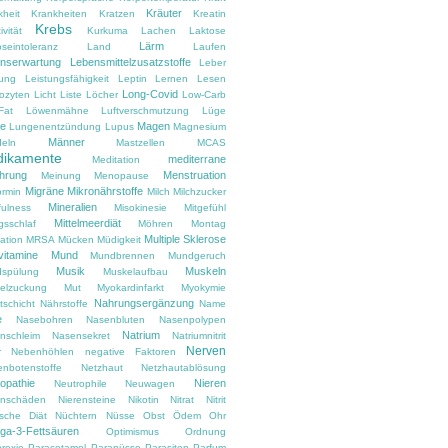
Kräuter
kheit
Krankheiten
Kratzen
Kreatin
Krebs
ivität
Kurkuma
Lachen
Laktose
Lärm
oseintoleranz
Land
Laufen
nserwartung
Lebensmittelzusatzstoffe
Leber
tung
Leistungsfähigkeit
Leptin
Lernen
Lesen
Long-Covid
ozyten
Licht
Liste
Löcher
Low-Carb
Fat
Löwenmähne
Luftverschmutzung
Lüge
e
Magen
Lungenentzündung
Lupus
Magnesium
Männer
eln
Mastzellen
MCAS
ikamente
mediterrane
Meditation
hrung
Menstruation
Meinung
Menopause
Migräne
Mikronährstoffe
ormin
Milch
Milchzucker
Mineralien
fulness
Misokinesie
Mitgefühl
Mittelmeerdiät
gsschlaf
Möhren
Montag
Multiple Sklerose
ation
MRSA
Mücken
Müdigkeit
vitamine
Mund
Mundbrennen
Mundgeruch
Musik
Muskeln
spülung
Muskelaufbau
elzuckung
Mut
Myokardinfarkt
Myokymie
Nahrungsergänzung
tschicht
Nährstoffe
Name
e
Nasebohren
Nasenbluten
Nasenpolypen
Natrium
nschleim
Nasensekret
Natriumnitrit
Nerven
r
Nebenhöhlen
negative Faktoren
enbotenstoffe
Netzhaut
Netzhautablösung
opathie
Nieren
Neutrophile
Neuwagen
enschäden
Nierensteine
Nikotin
Nitrat
Nitrit
ische Diät
Nüchtern
Nüsse
Obst
Ödem
Ohr
a-3-Fettsäuren
Optimismus
Ordnung
rexie
Paracetamol
Paranüsse
Parasiten
Parfum