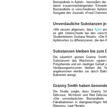
Bestandteile in Äpfeln - besonders de
damit zusammenhängenden Erkrankun
Bestandteile in verschiedenen Apfels
Ausgabe des Journals »Food Chemistr
Unverdauliche Substanzen je
»Wir wissen allgemein, dass
Äpfel
ein
es gibt Unterschiede bei den versch
Studienleiterin Giuliana Noratto. »Di
Apfelsorten zu differenzieren, die den
Substanzen bleiben bis zum D
Die säuerlich grünen Granny Smith
Substanzen das Wachstum »guter« 
Polyphenole und ein niedriger Gehalt
Verdauungsenzymen bleiben die Su
angekommen werden sie durch Bakte
Bakterien anregt.
Granny Smith haben besonder
Die Studie zeigte, dass Granny Smi
Delicious, McIntosh und Red Delicio
»Die unverdaulichen Bestandteile
Fäkalbakterien in übergewichtigen 
Mäusen«, sagt Noratto.