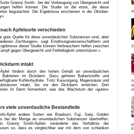
r Sorte Granny Smith - bei der Vorbeugung von Übergewicht und
gen helfen können. Die Studie ist die erste, die diese
w
orten begutachtet. Die Ergebnisse erscheinen in der Oktober-
y«.
 nach Apfelsorte verschieden
e gute Quelle für diese unverdaulichen Substanzen sind, aber
iedenen Züchtungen«, sagt Ernährungswissenschaftlerin und
e Ergebnisse dieser Studie können Verbrauchern helfen zwischen
S
 Kampf gegen Übergewicht und Fettleibigkeit unterstützen.«
ickdarm intakt
-Äpfel fördern durch den hohen Gehalt an unverdaulichen
Bakterien im Dickdarm. Dazu gehören Ballaststoffe und
 verfügbarer Kohlenhydrate. Trotz Kauvorgang, Magensäure und
F
bstanzen intakt, bis sie den Dickdarm erreichen. Dort
d
rien im Darm fermentiert, was das Wachstum der »guten«
v
s viele unverdauliche Bestandteile
th-Äpfel andere Sorten wie Braeburn, Fuji, Gala, Golden
us bei der Menge an unverdaulichen Substanzen übertreffen.
 in Granny Smith-Äpfeln veränderte das Verhältnis der
p
Mäusen so, dass es vergleichbar war mit dem von schlanken
K