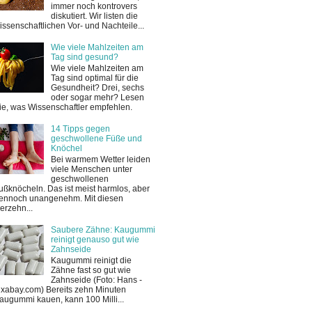
immer noch kontrovers
diskutiert. Wir listen die
issenschaftlichen Vor- und Nachteile...
Wie viele Mahlzeiten am
Tag sind gesund?
Wie viele Mahlzeiten am
Tag sind optimal für die
Gesundheit? Drei, sechs
oder sogar mehr? Lesen
ie, was Wissenschaftler empfehlen.
14 Tipps gegen
geschwollene Füße und
Knöchel
Bei warmem Wetter leiden
viele Menschen unter
geschwollenen
ußknöcheln. Das ist meist harmlos, aber
ennoch unangenehm. Mit diesen
ierzehn...
Saubere Zähne: Kaugummi
reinigt genauso gut wie
Zahnseide
Kaugummi reinigt die
Zähne fast so gut wie
Zahnseide (Foto: Hans -
ixabay.com) Bereits zehn Minuten
augummi kauen, kann 100 Milli...