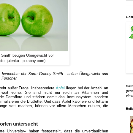
Gesu
 Smith beugen Übergewicht vor
oto: julenka - pixabay.com)
 - besonders der Sorte Granny Smith - sollen Übergewicht und
 Forscher.
Bitt
teht außer Frage. Insbesondere
Äpfel
liegen bei der Anzahl an
gene
z weit vorne. Sie sind nicht nur reich an Vitaminen und
eine
unde Darmflora und stärken damit das Immunsystem, sondern
malisieren die Blutfette. Und dass Äpfel kalorien- und fettarm
 lange satt machen, können vor allem Menschen nutzen, die
Beli
orten untersucht
te University« haben festgestellt, dass die unverdaulichen