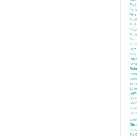
Park
Perf
Pers
Pesti
Pock
Präbi
Putz
Reiz
Rotw
Salz
Schi
Rhy
Schl
Sch
Schn
Schw
Sehs
Selb
Sen
Smar
Sonn
Sozi
Stad
Stim
Stre
Süßu
Tai-