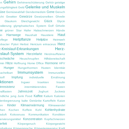
Gehirn
en
Gehirnerschütterung
Gehör
geistige
Gelenke und Muskeln
ungsfähigkeit
Geld
üse
Gene
Gemüseabfall
Gendermedizin
Geruch
Gewürze
cht
Gewitter
Gewürznelken
Ghrelin
Glück
Glaukom
Gleichgewicht
Glycin
silierung
glymphatisches System
Golf
Grhelin
pe
grüner Star
Hafer
Halsschmerzen
Hände
Haut
Harnwege
in
Haushalt
Haustiere
Heilpflanze
Heilpilze
pflege
Heimweh
Herz
obacter Pylori
Herbst
Hericium erinaceus
Herz-
-Kreislauf-Erkrankungen
islauf-System
Herzinfarkt
Herzinsuffizienz
zschwäche
Heuschnupfen
Hilfsbereitschaft
Hitze
Hormone
amin
Hoffnung
Home Office
HPV
Hunger
d
Hungerhormon
Husten
Identität
Immunsystem
tachelbart
Immunzellen
Impfung
toff
individuelle Ernährung
ektionen
Ingwer
Insekten
Insulin
inresistenz
intermittierendes Fasten
Jahreszeit
vallfasten
Joghurt
Juckreiz
Kaffee
ndliche
jung
Junk Food
Kalium
Kalorien
rienbegrenzung
kalte Getränke
Kartoffeln
Katze
Kinder
Klimaerwärmung
en
Klimawandel
Kohlenhydrate
hen
Kochen
Koffein
Kohl
sduft
Kokosnuss
Kommunikation
Kondition
Konzentration
rvierungsmittel
Kopfschmerzen
rfett
Körpergeruch
Körpergewicht
erhaltung
Körpersprache
Körpertemperatur
Kraft