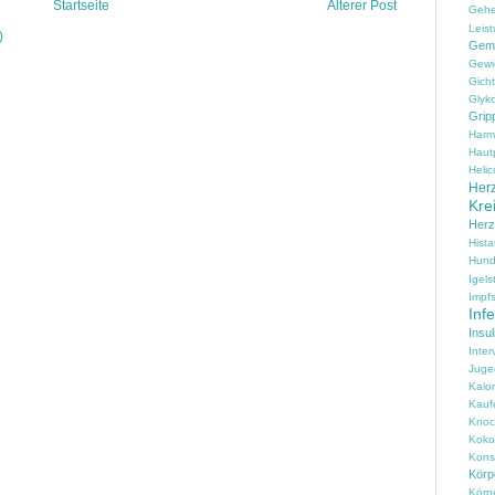
Startseite
Älterer Post
Geh
Leist
)
Gem
Gewi
Gicht
Glyko
Grip
Harm
Haut
Helic
Herz
Kre
Her
Hist
Hun
Igels
Impfs
Inf
Insul
Inter
Juge
Kalo
Kauf
Knoc
Koko
Konse
Körpe
Körp