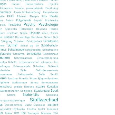
inson
Partner
Passionsblume
Pendler
ektionismus
Periode
personalisierte Ernährung
önlichkeit
Persönlichkeitsstörung
Pessimismus
PFAS
Plastik
zide
Pflanzen
Phagen
Pilze
Polyphenole
en
Pollen
Popeln
Postbiotika
Psyche
Psychologie
Probiotika
otika
en
Quercetin
Ratschläge
Rauchen
Reisen
Rheuma
darm
resistente Stärke
rotes Fleisch
Rücken
ein
Rückschläge
Saccharin
Safran
Saft
Schilddrüse
Sättigung
Scheitern
Schichtarbeit
Schlaf
Schlaf-Wach-
mmel
Schlaf ab 50
thmus
Schlafmangel
Schlafqualität
Schlafroutine
afstörung
Schlaganfall
Schlaftyp
Schleimhaut
merzen
Schmerzgrenze
Schmerzlinderung
upfen
Schritte
Schwangerschaft
schwarzer Tee
ellungen
Schwermetalle
Schwitzen
Sehkraft
chwäche
Seife
Selbstbewusstsein
stvertrauen
Selbstzweifel
Selfie
Senföl
ioren
Seufzen
Sinusitis
Sitzen
Sjögren-Syndrom
tphone
Sodbrennen
Sonne
Sonnencreme
enschutz
soziale Kontakte
soziale Bindung
Sport
Spaziergang
alwissenschaften
Soziologie
Sterberisiko
t
Statine
Stimmung
Stoffwechsel
mungsschwankungen
ss
Süßstoff
Stresshormone
Sucht
Sucralose
ngsmittel
Synbiotika
T-Zellen
Tablet
Tageszeit
Chi
Tee
Taurin
TCM
Teenager
Telomere
TFA