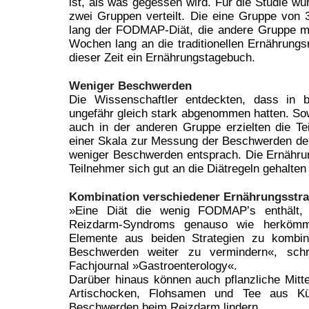
ist, als was gegessen wird. Für die Studie wur
zwei Gruppen verteilt. Die eine Gruppe von 
lang der FODMAP-Diät, die andere Gruppe mit
Wochen lang an die traditionellen Ernährungs
dieser Zeit ein Ernährungstagebuch.
Weniger Beschwerden
Die Wissenschaftler entdeckten, dass in
ungefähr gleich stark abgenommen hatten. S
auch in der anderen Gruppe erzielten die T
einer Skala zur Messung der Beschwerden deu
weniger Beschwerden entsprach. Die Ernährun
Teilnehmer sich gut an die Diätregeln gehalten
Kombination verschiedener Ernährungsstra
»Eine Diät die wenig FODMAP’s enthält,
Reizdarm-Syndroms genauso wie herkömml
Elemente aus beiden Strategien zu kombinier
Beschwerden weiter zu vermindern«, schr
Fachjournal »Gastroenterology«.
Darüber hinaus können auch pflanzliche Mitt
Artischocken, Flohsamen und Tee aus K
Beschwerden beim Reizdarm lindern.