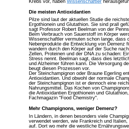
Krebs vor, haben
Wissenschaftler
herausgefun
Die meisten Antioxidantien
Pilze sind laut der aktuellen Studie die reichs
Ergothionein und Glutathion. Sie sind prall gefü
sagt Professor Robert Beelman von der Pennsy
Beim Verbrauch von Sauerstoff im Körper werde
Wissenschaftler vermuten schon lange, dass 
Nebenprodukte die Entwicklung von Demenz för
wandern durch den Körper auf der Suche nach
Zellen, Proteinen und der DNA zu schaden: Ei
Stress nennt. Beelman sagt, dass dies letztli
und Alzheimer führen kann. Die Versorgung de
beugt diesen Prozessen vor.
Der Steinchampignon oder Braune Egerling ent
Antioxidantien. Und obwohl der normale Champ
der Steinchampignon ist er dennoch eine reich
Nahrungsmittel. Das Kochen von Champignon
die Antioxidantien Ergothionein und Glutathion
Fachmagazin "Food Chemistry".
Mehr Champignons, weniger Demenz?
In Ländern, in denen besonders viele Champig
verwendet werden, wie Frankreich und Italien, 
auf. Dort wo mehr die westliche Ernährungswei