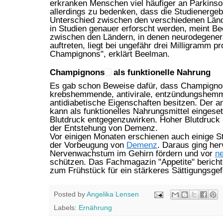
erkranken Menschen viel häufiger an Parkinso
allerdings zu bedenken, dass die Studienergeb
Unterschied zwischen den verschiedenen Lände
in Studien genauer erforscht werden, meint B
zwischen den Ländern, in denen neurodegenera
auftreten, liegt bei ungefähr drei Milligramm p
Champignons", erklärt Beelman.
Champignons
als funktionelle Nahrung
Es gab schon Beweise dafür, dass Champignon
krebshemmende, antivirale, entzündungshemme
antidiabetische Eigenschaften besitzen. Der 
kann als funktionelles Nahrungsmittel einges
Blutdruck entgegenzuwirken. Hoher Blutdruck sp
der Entstehung von Demenz.
Vor einigen Monaten erschienen auch einige 
der Vorbeugung von
Demenz
. Daraus ging her
Nervenwachstum im Gehirn fördern und vor
n
schützen. Das Fachmagazin "Appetite" bericht
zum Frühstück für ein stärkeres Sättigungsgef
Posted by
Angelika Lensen
Labels:
Ernährung