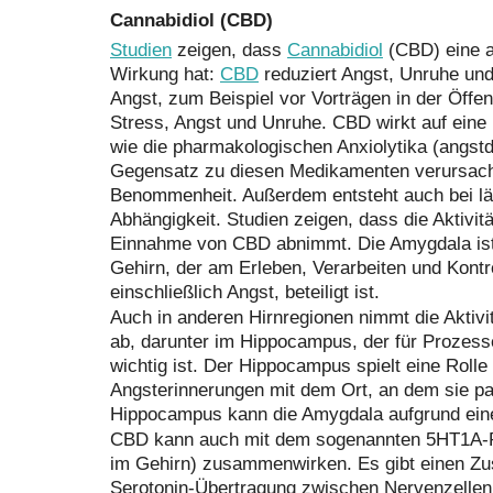
Cannabidiol (CBD)
Studien
zeigen, dass
Cannabidiol
(CBD) eine a
Wirkung hat:
CBD
reduziert Angst, Unruhe und
Angst, zum Beispiel vor Vorträgen in der Öffen
Stress, Angst und Unruhe. CBD wirkt auf eine
wie die pharmakologischen Anxiolytika (angs
Gegensatz zu diesen Medikamenten verursach
Benommenheit. Außerdem entsteht auch bei l
Abhängigkeit. Studien zeigen, dass die Aktivit
Einnahme von CBD abnimmt. Die Amygdala ist
Gehirn, der am Erleben, Verarbeiten und Kontr
einschließlich Angst, beteiligt ist.
Auch in anderen Hirnregionen nimmt die Aktiv
ab, darunter im Hippocampus, der für Prozes
wichtig ist. Der Hippocampus spielt eine Rolle
Angsterinnerungen mit dem Ort, an dem sie pas
Hippocampus kann die Amygdala aufgrund einer
CBD kann auch mit dem sogenannten 5HT1A-R
im Gehirn) zusammenwirken. Es gibt einen 
Serotonin-Übertragung zwischen Nervenzellen