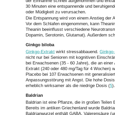
der Einnahme schnell aufgenommen und entfalt
30 Minuten eine entspannende und beruhigen
oder Müdigkeit zu verursachen.
Die Entspannung wird von einem Anstieg der Al
Vor dem Schlafen eingenommen, kann Theanin 
Theanin beeinflusst verschiedene Neurotrans
Dopamin, Serotonin, Glutamat). Außerdem schü
Ginkgo biloba
Ginkgo-Extrakt
wirkt stressabbauend.
Ginkgo-
nicht nur bei Senioren mit kognitiven Einschr
bei Erwachsenen (35 - 60 Jahre), die an einer
Extrakt (240 oder 480 mg/Tag für 4 Wochen) wa
Placebo bei 107 Erwachsenen mit generalisier
Anpassungsstörung mit Angst. Die hohe Dosis
erheblich wirksamer als die niedrige Dosis (
5
).
Baldrian
Baldrian ist eine Pflanze, die in großen Teil
Bereits im antiken Griechenland wurde Baldria
Baldrianwurzel enthält GABA, Valerensäure (