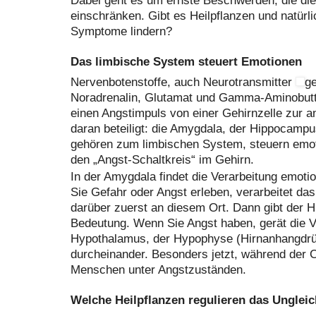
Dabei geht es um ernste Beschwerden, die die 
einschränken. Gibt es Heilpflanzen und natürli
Symptome lindern?
Das limbische System steuert Emotionen
Nervenbotenstoffe, auch Neurotransmitter
ge
Noradrenalin, Glutamat und Gamma-Aminobutt
einen Angstimpuls von einer Gehirnzelle zur a
daran beteiligt: die Amygdala, der Hippocampus
gehören zum limbischen System, steuern emoti
den „Angst-Schaltkreis“ im Gehirn.
In der Amygdala findet die Verarbeitung emoti
Sie Gefahr oder Angst erleben, verarbeitet das
darüber zuerst an diesem Ort. Dann gibt der 
Bedeutung. Wenn Sie Angst haben, gerät die 
Hypothalamus, der Hypophyse (Hirnanhangdrü
durcheinander. Besonders jetzt, während der 
Menschen unter Angstzuständen.
Welche Heilpflanzen regulieren das Unglei