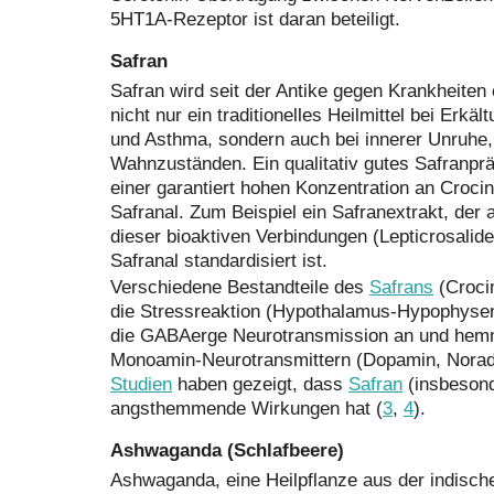
5HT1A-Rezeptor ist daran beteiligt.
Safran
Safran wird seit der Antike gegen Krankheiten 
nicht nur ein traditionelles Heilmittel bei Erkä
und Asthma, sondern auch bei innerer Unruhe
Wahnzuständen. Ein qualitativ gutes Safranprä
einer garantiert hohen Konzentration an Crocin
Safranal. Zum Beispiel ein Safranextrakt, der
dieser bioaktiven Verbindungen (Lepticrosalid
Safranal standardisiert ist.
Verschiedene Bestandteile des
Safrans
(Crocin
die Stressreaktion (Hypothalamus-Hypophyse
die GABAerge Neurotransmission an und hem
Monoamin-Neurotransmittern (Dopamin, Noradr
Studien
haben gezeigt, dass
Safran
(insbesond
angsthemmende Wirkungen hat (
3
,
4
).
Ashwaganda (Schlafbeere)
Ashwaganda, eine Heilpflanze aus der indisch