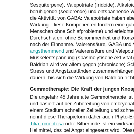
Sesquiterpene), Valepotriate (Iridoide), Alkal
beruhigende (sedierende) und entspannende W
die Aktivität von GABA; Valepotriate haben ebe
Wirkung. Diese Komponenten fördern eine gute 
Menschen ohne Schlafprobleme) und erleichte
Durchschlafen, ohne Benommenheit und Konz
nach der Einnahme. Valerensäure, GABA und Va
angsthemmend
und Valerensäure und Valepotri
Muskelentspannung (spasmolytische Aktivität)
Baldrian wird vor allem gegen (chronische) Schl
Stress und Angstzuständen zusammenhängen 
dauern, bis sich die Wirkung von Baldrian ric
Gemmotherapie: Die Kraft der jungen Knos
Die ungefähr 45 Jahre alte Gemmotherapie ist
und basiert auf der Zubereitung von embryona
einem Stadium schneller Zellteilung und schn
nennt diese Therapieform daher auch Phyto-E
Tilia tomentosa
oder Silberlinde ist ein wirk
Heilmittel, das bei Angst eingesetzt wird. Dies