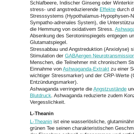
Schlafbeere, Indischer Ginseng oder Winterkir
stress- und angstreduzierende
Effekte
durch d
Stresssystems (Hypothalamus-Hypophysen-N
Sympatho-adrenales System), die Unterstützu
die Hemmung von oxidativem Stress.
Ashwag
Absenkung des Serotoninspiegels entgegen und
Glutamatspiegel.
Stressabbau und Angstreduktion (Anxiolyse) s
Stimulation der
GABAergen Neurotransmissio
Menschen, die Teilnehmer mit chronischem Str
Einnahme von
Ashwaganda-Extrakt
zu einer S
wichtiger Stressmarker) und der CRP-Werte (C
Entzündungsmarker).
Ashwaganda verringerte die
Angstzustände
und
Blutdruck
. Ashwaganda reduzierte zudem Kon
Vergesslichkeit.
L-Theanin
L-Theanin
ist eine wasserlösliche, glutaminäh
grünen Tee seinen charakteristischen Geschm