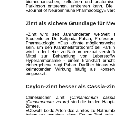
biomechanischen, zellulären und anatomis
Parkinson entstehen, umkehren kann. Die 
»Journal of Neuroimmune Pharmacology« veröf
Zimt als sichere Grundlage für M
»Zimt wird seit Jahrhunderten weltweit
Studienleiter Dr. Kalipada Pahan, Professor
Pharmakologie. »Das könnte möglicherweise
sein, um den Krankheitsfortschritt bei Parki
wird in der Leber zu Natriumbenzoat verstof
Mittel zur Behandlung von Leberstoffw
Hyperammonämie - einem krankhaft erhöh
einhergehen«, sagt Pahan. Darüber hinaus wi
keimtötenden Wirkung häufig als Konservi
eingesetzt.
Ceylon-Zimt besser als Cassia-Zi
Chinesischer Zimt
(Cinnamomum cassia
(Cinnamomum verum)
sind die beiden Haupta
Zimtes.
»Obwohl beide Arten des Zimtes zu Natriumbe
haben wir gesehen, dass Ceylon-Zimt sehr v