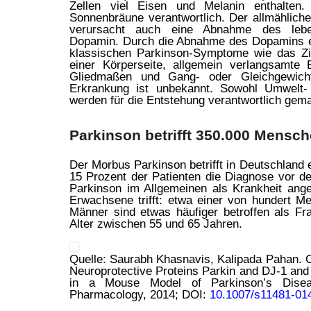
Zellen viel Eisen und Melanin enthalten.
Sonnenbräune verantwortlich. Der allmählich
verursacht auch eine Abnahme des leben
Dopamin. Durch die Abnahme des Dopamins e
klassischen Parkinson-Symptome wie das Zi
einer Körperseite, allgemein verlangsamte 
Gliedmaßen und Gang- oder Gleichgewich
Erkrankung ist unbekannt. Sowohl Umwelt-
werden für die Entstehung verantwortlich gem
Parkinson betrifft 350.000 Mensc
Der Morbus Parkinson betrifft in Deutschlan
15 Prozent der Patienten die Diagnose vor de
Parkinson im Allgemeinen als Krankheit ange
Erwachsene trifft: etwa einer von hundert M
Männer sind etwas häufiger betroffen als Fr
Alter zwischen 55 und 65 Jahren.
Quelle: Saurabh Khasnavis, Kalipada Pahan. 
Neuroprotective Proteins Parkin and DJ-1 an
in a Mouse Model of Parkinson’s Disea
Pharmacology, 2014; DOI:
10.1007/s11481-01