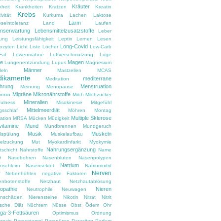
Kräuter
kheit
Krankheiten
Kratzen
Kreatin
Krebs
ivität
Kurkuma
Lachen
Laktose
Lärm
oseintoleranz
Land
Laufen
nserwartung
Lebensmittelzusatzstoffe
Leber
tung
Leistungsfähigkeit
Leptin
Lernen
Lesen
Long-Covid
ozyten
Licht
Liste
Löcher
Low-Carb
Fat
Löwenmähne
Luftverschmutzung
Lüge
e
Magen
Lungenentzündung
Lupus
Magnesium
Männer
eln
Mastzellen
MCAS
ikamente
mediterrane
Meditation
hrung
Menstruation
Meinung
Menopause
Migräne
Mikronährstoffe
ormin
Milch
Milchzucker
Mineralien
fulness
Misokinesie
Mitgefühl
Mittelmeerdiät
gsschlaf
Möhren
Montag
Multiple Sklerose
ation
MRSA
Mücken
Müdigkeit
vitamine
Mund
Mundbrennen
Mundgeruch
Musik
Muskeln
spülung
Muskelaufbau
elzuckung
Mut
Myokardinfarkt
Myokymie
Nahrungsergänzung
tschicht
Nährstoffe
Name
e
Nasebohren
Nasenbluten
Nasenpolypen
Natrium
nschleim
Nasensekret
Natriumnitrit
Nerven
r
Nebenhöhlen
negative Faktoren
enbotenstoffe
Netzhaut
Netzhautablösung
opathie
Nieren
Neutrophile
Neuwagen
enschäden
Nierensteine
Nikotin
Nitrat
Nitrit
ische Diät
Nüchtern
Nüsse
Obst
Ödem
Ohr
a-3-Fettsäuren
Optimismus
Ordnung
rexie
Paracetamol
Paranüsse
Parasiten
Parfum