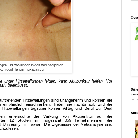
Gesu
egen Hitzewallungen in den Wechseljahren
to: rudolf_langer / pixabay.com)
e unter Hitzewallungen leiden, kann Akupunktur helfen. Vor
tiv beeinflusst.
Bitt
gene
eine
auftretenden Hitzewallungen sind unangenehm und können die
n empfindlich einschränken. Treten sie nachts auf, wird die
i Hitzewallungen tagsüber können Alltag und Beruf zur Qual
Beli
en untersuchte die Wirkung von Akupunktur auf die
üllten 12 Studien mit insgesamt 869 Teilnehmerinnen die
al University« in Taiwan. Die Ergebnisse der Metaanalyse sind
achzulesen.