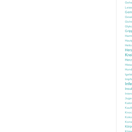
Geh
Leist
Gem
Gewi
Gicht
Glyko
Grip
Harm
Haut
Helic
Herz
Kre
Her
Hist
Hun
Igels
Impfs
Inf
Insul
Inter
Juge
Kalo
Kauf
Knoc
Koko
Konse
Körpe
Körp