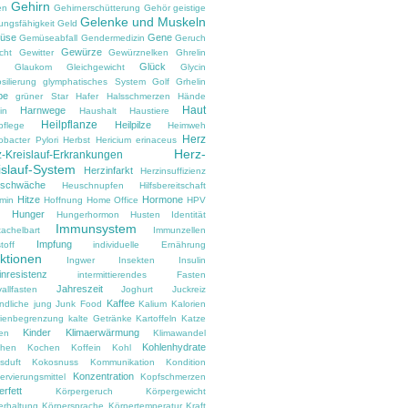
Gehirn
en
Gehirnerschütterung
Gehör
geistige
Gelenke und Muskeln
ungsfähigkeit
Geld
üse
Gene
Gemüseabfall
Gendermedizin
Geruch
Gewürze
cht
Gewitter
Gewürznelken
Ghrelin
Glück
Glaukom
Gleichgewicht
Glycin
silierung
glymphatisches System
Golf
Grhelin
pe
grüner Star
Hafer
Halsschmerzen
Hände
Haut
Harnwege
in
Haushalt
Haustiere
Heilpflanze
Heilpilze
pflege
Heimweh
Herz
obacter Pylori
Herbst
Hericium erinaceus
Herz-
-Kreislauf-Erkrankungen
islauf-System
Herzinfarkt
Herzinsuffizienz
zschwäche
Heuschnupfen
Hilfsbereitschaft
Hitze
Hormone
amin
Hoffnung
Home Office
HPV
Hunger
d
Hungerhormon
Husten
Identität
Immunsystem
tachelbart
Immunzellen
Impfung
toff
individuelle Ernährung
ektionen
Ingwer
Insekten
Insulin
inresistenz
intermittierendes Fasten
Jahreszeit
vallfasten
Joghurt
Juckreiz
Kaffee
ndliche
jung
Junk Food
Kalium
Kalorien
rienbegrenzung
kalte Getränke
Kartoffeln
Katze
Kinder
Klimaerwärmung
en
Klimawandel
Kohlenhydrate
hen
Kochen
Koffein
Kohl
sduft
Kokosnuss
Kommunikation
Kondition
Konzentration
rvierungsmittel
Kopfschmerzen
rfett
Körpergeruch
Körpergewicht
erhaltung
Körpersprache
Körpertemperatur
Kraft