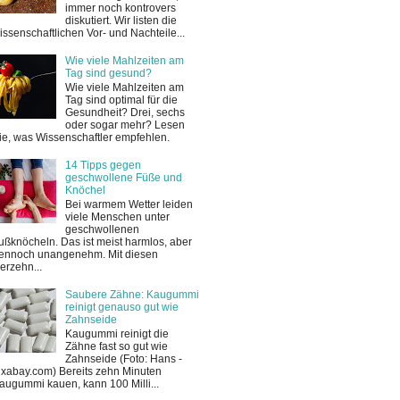
immer noch kontrovers
diskutiert. Wir listen die
issenschaftlichen Vor- und Nachteile...
Wie viele Mahlzeiten am
Tag sind gesund?
Wie viele Mahlzeiten am
Tag sind optimal für die
Gesundheit? Drei, sechs
oder sogar mehr? Lesen
ie, was Wissenschaftler empfehlen.
14 Tipps gegen
geschwollene Füße und
Knöchel
Bei warmem Wetter leiden
viele Menschen unter
geschwollenen
ußknöcheln. Das ist meist harmlos, aber
ennoch unangenehm. Mit diesen
ierzehn...
Saubere Zähne: Kaugummi
reinigt genauso gut wie
Zahnseide
Kaugummi reinigt die
Zähne fast so gut wie
Zahnseide (Foto: Hans -
ixabay.com) Bereits zehn Minuten
augummi kauen, kann 100 Milli...