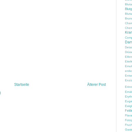
Blut
Blut
Blutw
Brun
Cham
Chem
Kran
Comp
Darm
Detai
Drüs
Eifer
Eitelk
Emul
entko
Entw
Enzü
Startseite
Älterer Post
Erin
Ernä
)
Erythr
Euge
Ewig
Fettl
Flav
Fotog
Fruc
Gast