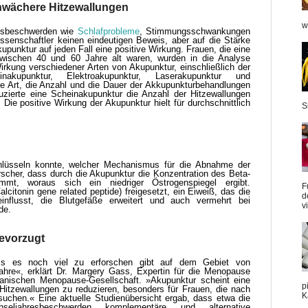
hwächere Hitzewallungen
w
esbeschwerden wie
Schlafprobleme
, Stimmungsschwankungen
ssenschaftler keinen eindeutigen Beweis, aber auf die Stärke
upunktur auf jeden Fall eine positive Wirkung. Frauen, die eine
zwischen 40 und 60 Jahre alt waren, wurden in die Analyse
rkung verschiedener Arten von Akupunktur, einschließlich der
zinakupunktur, Elektroakupunktur, Laserakupunktur und
ie Art, die Anzahl und die Dauer der Akkupunkturbehandlungen
duzierte eine Scheinakupunktur die Anzahl der Hitzewallungen
 Die positive Wirkung der Akupunktur hielt für durchschnittlich
S
hlüsseln konnte, welcher Mechanismus für die Abnahme der
rscher, dass durch die Akupunktur die Konzentration des Beta-
mt, woraus sich ein niedriger Östrogenspiegel ergibt.
F
citonin gene related peptide) freigesetzt, ein Eiweiß, das die
d
einflusst, die Blutgefäße erweitert und auch vermehrt bei
v
de.
bevorzugt
ass es noch viel zu erforschen gibt auf dem Gebiet von
hre«, erklärt Dr. Margery Gass, Expertin für die Menopause
kanischen Menopause-Gesellschaft. »Akupunktur scheint eine
p
 Hitzewallungen zu reduzieren, besonders für Frauen, die nach
K
chen.« Eine aktuelle Studienübersicht ergab, dass etwa die
eljahresbeschwerden komplementäre und alternative