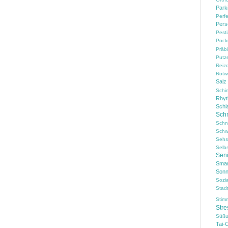
Park
Perf
Pers
Pesti
Pock
Präbi
Putz
Reiz
Rotw
Salz
Schi
Rhy
Schl
Sch
Schn
Schw
Sehs
Selb
Sen
Smar
Sonn
Sozi
Stad
Stim
Stre
Süßu
Tai-