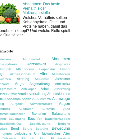
Abnehmen: Das beste
Verhältnis der
Makronährstoffe
Welches Verhältnis sollten
Kohlenhydrate, Fette und
Proteine haben, damit das
bnehmen klappt? Und welche Rolle spielt
ie Qualität der ...
agworte
Abnehmen
dessen
Abführmittel
Achtsamkeit
lsalicylsäure
Adipositas
kopfpilz
Affenpocken
Akupunktur
Alkohol
rgie
Alter
Alpha-Liponsäure
Altersflecken
Alterung
Alzheimer
rswarzen
Altruismus
Angst
Angststörung
Antibiotika
osäure
Arbeit
depressivum
Antikörper
Arbeitsweg
Arterienverkalkung
Arteriosklerose
tszeit
Armut
Atemwege
rose
Aspartam
Aspirin
ASS
Asthma
Augen
ung
Aufgabe
Aufmerksamkeit
ndruck
Ausdauer
Autismus
Auto
Bakterien
Ballaststoffe
immunkrankheiten
Bauchfett
anen
Bauchaorta
Bauchschlagader
hspeicheldrüse
Beeinflussung
Berberin
Bewegung
Beruf
ritze
Berufe
Bettruhe
biologische Uhr
biologisches Alter
ehungen
rfügbarkeit
Blindheit
Blut
Blutabnahme