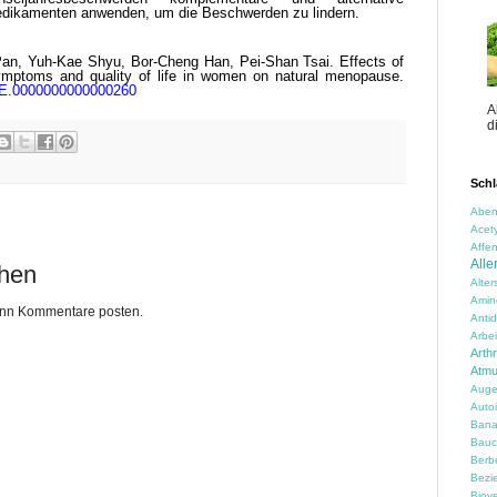
dikamenten anwenden, um die Beschwerden zu lindern.
Pan, Yuh-Kae Shyu, Bor-Cheng Han, Pei-Shan Tsai. Effects of
mptoms and quality of life in women on natural menopause.
E.0000000000000260
A
d
Schl
Aben
Acety
Affen
Alle
chen
Alte
Amin
kann Kommentare posten.
Anti
Arbei
Arth
Atm
Auge
Auto
Ban
Bauc
Berbe
Bezi
Biove