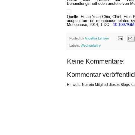
Behandlungsmethoden anstelle von Me
Quelle: Hsiao-Yean Chiu, Chieh-Hsin 
acupuncture on menopause-related sy
Menopause, 2014; 1 DOI:
10.1097/GM
Posted by
Angelika Lensen
Labels:
Wechseljahre
Keine Kommentare:
Kommentar veröffentli
Hinweis: Nur ein Mitglied dieses Blogs 