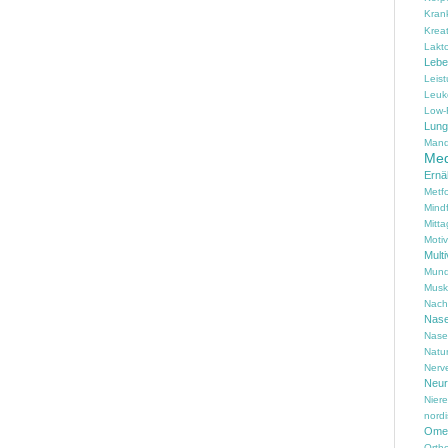
Kran
Kreat
Lakt
Lebe
Leis
Leuk
Low-
Lung
Mand
Med
Ernä
Metf
Mind
Mitta
Motiv
Multi
Mund
Musk
Nach
Nas
Nase
Natu
Nerv
Neur
Nier
nord
Omeg
Ortho