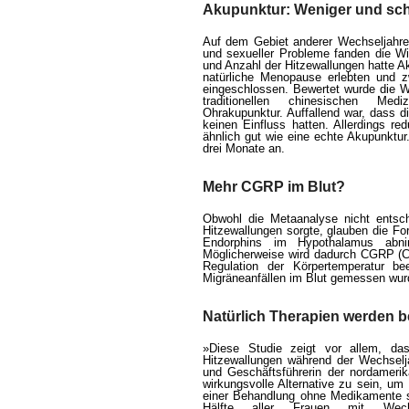
Akupunktur: Weniger und sc
Auf dem Gebiet anderer Wechseljahr
und sexueller Probleme fanden die Wi
und Anzahl der Hitzewallungen hatte Ak
natürliche Menopause erlebten und 
eingeschlossen. Bewertet wurde die Wi
traditionellen chinesischen Medi
Ohrakupunktur. Auffallend war, dass d
keinen Einfluss hatten. Allerdings re
ähnlich gut wie eine echte Akupunktur.
drei Monate an.
Mehr CGRP im Blut?
Obwohl die Metaanalyse nicht entsc
Hitzewallungen sorgte, glauben die Fo
Endorphins im Hypothalamus abnim
Möglicherweise wird dadurch CGRP (Cal
Regulation der Körpertemperatur be
Migräneanfällen im Blut gemessen wur
Natürlich Therapien werden 
»Diese Studie zeigt vor allem, d
Hitzewallungen während der Wechselja
und Geschäftsführerin der nordameri
wirkungsvolle Alternative zu sein, um
einer Behandlung ohne Medikamente su
Hälfte aller Frauen mit Wechs