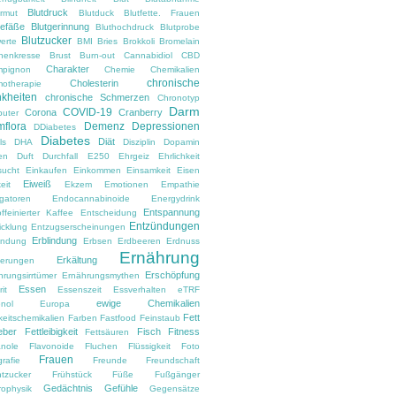
Blutdruck
armut
Blutduck
Blutfette. Frauen
gefäße
Blutgerinnung
Bluthochdruck
Blutprobe
Blutzucker
erte
BMI
Bries
Brokkoli
Bromelain
nenkresse
Brust
Burn-out
Cannabidiol
CBD
Charakter
pignon
Chemie
Chemikalien
chronische
Cholesterin
otherapie
kheiten
chronische Schmerzen
Chronotyp
Darm
COVID-19
Corona
Cranberry
uter
flora
Demenz
Depressionen
DDiabetes
Diabetes
Diät
ls
DHA
Disziplin
Dopamin
en
Duft
Durchfall
E250
Ehrgeiz
Ehrlichkeit
sucht
Einkaufen
Einkommen
Einsamkeit
Eisen
Eiweiß
eit
Ekzem
Emotionen
Empathie
gatoren
Endocannabinoide
Energydrink
Entspannung
ffeinierter Kaffee
Entscheidung
Entzündungen
icklung
Entzugserscheinungen
Erblindung
ndung
Erbsen
Erdbeeren
Erdnuss
Ernährung
Erkältung
nerungen
Erschöpfung
hrungsirrtümer
Ernährungsmythen
Essen
it
Essenszeit
Essverhalten
eTRF
ewige Chemikalien
nol
Europa
Fett
keitschemikalien
Farben
Fastfood
Feinstaub
eber
Fettleibigkeit
Fisch
Fitness
Fettsäuren
anole
Flavonoide
Fluchen
Flüssigkeit
Foto
Frauen
rafie
Freunde
Freundschaft
htzucker
Frühstück
Füße
Fußgänger
Gedächtnis
Gefühle
rophysik
Gegensätze