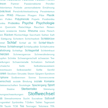
inson
Partner
Passionsblume
Pendler
ektionismus
Periode
personalisierte Ernährung
önlichkeit
Persönlichkeitsstörung
Pessimismus
PFAS
Plastik
zide
Pflanzen
Phagen
Pilze
Polyphenole
en
Pollen
Popeln
Postbiotika
Psyche
Psychologie
Probiotika
otika
en
Quercetin
Ratschläge
Rauchen
Reisen
Rheuma
darm
resistente Stärke
rotes Fleisch
Rücken
ein
Rückschläge
Saccharin
Safran
Saft
Schilddrüse
Sättigung
Scheitern
Schichtarbeit
Schlaf
Schlaf-Wach-
mmel
Schlaf ab 50
thmus
Schlafmangel
Schlafqualität
Schlafroutine
afstörung
Schlaganfall
Schlaftyp
Schleimhaut
merzen
Schmerzgrenze
Schmerzlinderung
upfen
Schritte
Schwangerschaft
schwarzer Tee
ellungen
Schwermetalle
Schwitzen
Sehkraft
chwäche
Seife
Selbstbewusstsein
stvertrauen
Selbstzweifel
Selfie
Senföl
ioren
Seufzen
Sinusitis
Sitzen
Sjögren-Syndrom
tphone
Sodbrennen
Sonne
Sonnencreme
enschutz
soziale Kontakte
soziale Bindung
Sport
Spaziergang
alwissenschaften
Soziologie
Sterberisiko
t
Statine
Stimmung
Stoffwechsel
mungsschwankungen
ss
Süßstoff
Stresshormone
Sucht
Sucralose
ngsmittel
Synbiotika
T-Zellen
Tablet
Tageszeit
Chi
Tee
Taurin
TCM
Teenager
Telomere
TFA