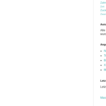
Zahn
Zeit
Zuck
Zwan
Auto
Alle
wurd
Ange
N
T
B
X
M
Letz
Letz
Mas