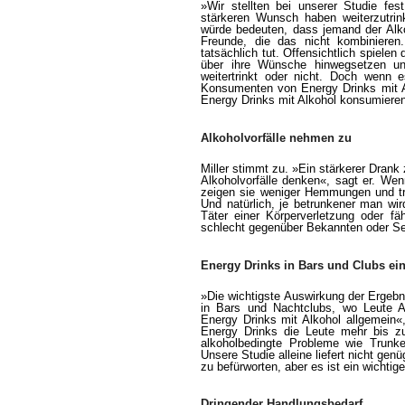
»Wir stellten bei unserer Studie fes
stärkeren Wunsch haben weiterzutrin
würde bedeuten, dass jemand der Alkoh
Freunde, die das nicht kombinieren
tatsächlich tut. Offensichtlich spiel
über ihre Wünsche hinwegsetzen un
weitertrinkt oder nicht. Doch wenn
Konsumenten von Energy Drinks mit Alk
Energy Drinks mit Alkohol konsumiere
Alkoholvorfälle nehmen zu
Miller stimmt zu. »Ein stärkerer Drank 
Alkoholvorfälle denken«, sagt er. We
zeigen sie weniger Hemmungen und t
Und natürlich, je betrunkener man wir
Täter einer Körperverletzung oder f
schlecht gegenüber Bekannten oder Se
Energy Drinks in Bars und Clubs ei
»Die wichtigste Auswirkung der Ergebni
in Bars und Nachtclubs, wo Leute A
Energy Drinks mit Alkohol allgemein«
Energy Drinks die Leute mehr bis zu
alkoholbedingte Probleme wie Trunke
Unsere Studie alleine liefert nicht g
zu befürworten, aber es ist ein wichtige
Dringender Handlungsbedarf