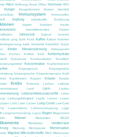
Hitze
Hormone
amin
Hoffnung
Home Office
HPV
Hunger
d
Hungerhormon
Husten
Identität
Immunsystem
tachelbart
Immunzellen
Impfung
toff
individuelle Ernährung
ektionen
Ingwer
Insekten
Insulin
inresistenz
intermittierendes Fasten
Jahreszeit
vallfasten
Joghurt
Juckreiz
Kaffee
ndliche
jung
Junk Food
Kalium
Kalorien
rienbegrenzung
kalte Getränke
Kartoffeln
Katze
Kinder
Klimaerwärmung
en
Klimawandel
Kohlenhydrate
hen
Kochen
Koffein
Kohl
sduft
Kokosnuss
Kommunikation
Kondition
Konzentration
rvierungsmittel
Kopfschmerzen
rfett
Körpergeruch
Körpergewicht
erhaltung
Körpersprache
Körpertemperatur
Kraft
Kräuter
kheit
Krankheiten
Kratzen
Kreatin
Krebs
ivität
Kurkuma
Lachen
Laktose
Lärm
oseintoleranz
Land
Laufen
nserwartung
Lebensmittelzusatzstoffe
Leber
tung
Leistungsfähigkeit
Leptin
Lernen
Lesen
Long-Covid
ozyten
Licht
Liste
Löcher
Low-Carb
Fat
Löwenmähne
Luftverschmutzung
Lüge
e
Magen
Lungenentzündung
Lupus
Magnesium
Männer
eln
Mastzellen
MCAS
ikamente
mediterrane
Meditation
hrung
Menstruation
Meinung
Menopause
Migräne
Mikronährstoffe
ormin
Milch
Milchzucker