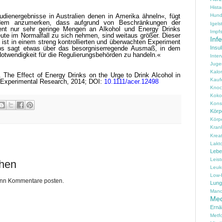
Hist
Hun
udienergebnisse in Australien denen in Amerika ähneln«, fügt
erdem anzumerken, dass aufgrund von Beschränkungen der
Igels
nt nur sehr geringe Mengen an Alkohol und Energy Drinks
Impfs
te im Normalfall zu sich nehmen, sind weitaus größer. Dieser
Inf
ist in einem streng kontrollierten und überwachten Experiment
Insul
ubs sagt etwas über das besorgniserregende Ausmaß, in dem
 Notwendigkeit für die Regulierungsbehörden zu handeln.«
Inter
Juge
Kalo
 The Effect of Energy Drinks on the Urge to Drink Alcohol in
Kauf
d Experimental Research, 2014; DOI:
10.1111/acer.12498
Knoc
Koko
Konse
Körpe
Körp
Kran
Kreat
Lakt
Lebe
Leis
chen
Leuk
Low-
kann Kommentare posten.
Lung
Mand
Med
Ernä
Metf