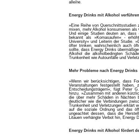
alleine.
Energy Drinks mit Alkohol verführ
e
»Eine Reihe von Querschnittsstudien 
mixen, mehr Alkohol konsumieren als G
Und einige Studien deuten an, dass 
bekannt als »Komasaufen« - erhöht
University« und Leiterin der Studie. 
öfter trinken, wahrscheinlich auch ö
sollte, dass Energy Drinks übermäßiges
Alkohol die alkoholbedingten Schäd
Trunkenheit wie Autounfälle und Verlet
Mehr Probleme nach Energy Drinks
»Wenn wir berücksichtigen, dass Fo
Veranstaltungen festgestellt haben,
Entscheidungsträgern«, fügt Peter G.
hinzu. »Zusammen mit anderen kürzlic
die über mehr Schäden in Nächten b
deutlicher wie die Verbindungen zw
Trunkenheit und Verletzungen erklärt 
auf die soziale Ordnung und das öff
ungeachtet dessen, dass die Herstell
Litauen verhängte Verbot hin, Energy D
Energy Drinks mit Alkohol fördert 