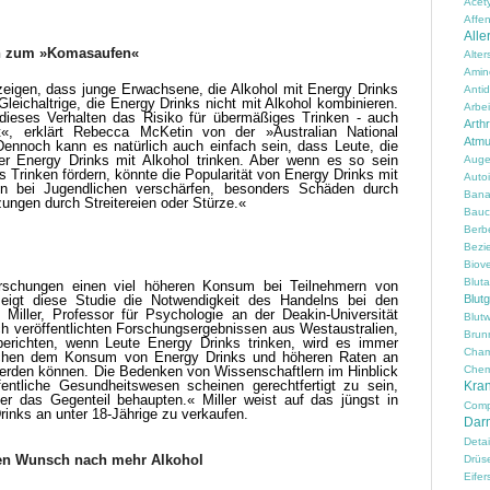
Acety
Affen
Alle
n
zum »Komasaufen«
Alte
Amin
zeigen, dass junge Erwachsene, die Alkohol mit Energy Drinks
Anti
leichaltrige, die Energy Drinks nicht mit Alkohol kombinieren.
Arbei
dieses Verhalten das Risiko für übermäßiges Trinken - auch
Arth
«, erklärt Rebecca McKetin von der »Australian National
Atm
»Dennoch kann es natürlich auch einfach sein, dass Leute, die
fter Energy Drinks mit Alkohol trinken. Aber wenn es so sein
Auge
 Trinken fördern, könnte die Popularität von Energy Drinks mit
Auto
en bei Jugendlichen verschärfen, besonders Schäden durch
Ban
zungen durch Streitereien oder Stürze.«
Bauc
Berbe
Bezi
Biove
Blut
rschungen einen viel höheren Konsum bei Teilnehmern von
Blut
 zeigt diese Studie die Notwendigkeit des Handelns bei den
 Miller, Professor für Psychologie an der Deakin-Universität
Blutw
h veröffentlichten Forschungsergebnissen aus Westaustralien,
Brun
erichten, wenn Leute Energy Drinks trinken, wird es immer
Cham
ischen dem Konsum von Energy Drinks und höheren Raten an
Chem
werden können. Die Bedenken von Wissenschaftlern im Hinblick
entliche Gesundheitswesen scheinen gerechtfertigt zu sein,
Kran
er das Gegenteil behaupten.« Miller weist auf das jüngst in
Comp
rinks an unter 18-Jährige zu verkaufen.
Darm
Detai
den Wunsch nach mehr Alkohol
Drüs
Eifer