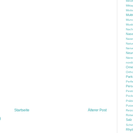
Mind
Mitta
Motiv
Multi
Mund
Musk
Nach
Nas
Nase
Natu
Nerv
Neur
Nier
nord
Omeg
Ortho
Park
Perf
Pers
Pesti
Pock
Präbi
Putz
Startseite
Älterer Post
Reiz
Rotw
)
Salz
Schi
Rhy