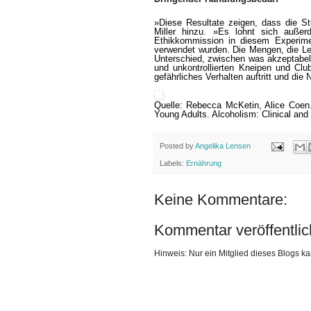
»Diese Resultate zeigen, dass die St
Miller hinzu. »Es lohnt sich auß
Ethikkommission in diesem Experime
verwendet wurden. Die Mengen, die Leu
Unterschied, zwischen was akzeptabel 
und unkontrollierten Kneipen und Cl
gefährliches Verhalten auftritt und die
Quelle: Rebecca McKetin, Alice Coen.
Young Adults. Alcoholism: Clinical an
Posted by
Angelika Lensen
Labels:
Ernährung
Keine Kommentare:
Kommentar veröffentli
Hinweis: Nur ein Mitglied dieses Blogs 