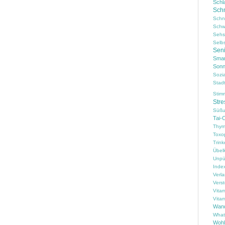
Schl
Sch
Schn
Schw
Sehs
Selb
Sen
Smar
Sonn
Sozi
Stad
Stim
Stre
Süßu
Tai-
Thym
Toxo
Trin
Übelk
Unpün
Inde
Verl
Vers
Vita
Vita
Wan
What
Wohl