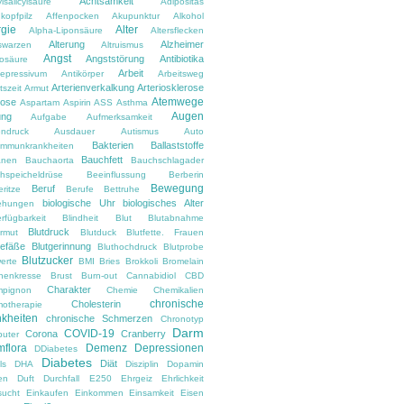
Achtsamkeit
lsalicylsäure
Adipositas
kopfpilz
Affenpocken
Akupunktur
Alkohol
rgie
Alter
Alpha-Liponsäure
Altersflecken
Alterung
Alzheimer
rswarzen
Altruismus
Angst
Angststörung
Antibiotika
osäure
Arbeit
depressivum
Antikörper
Arbeitsweg
Arterienverkalkung
Arteriosklerose
tszeit
Armut
Atemwege
rose
Aspartam
Aspirin
ASS
Asthma
Augen
ung
Aufgabe
Aufmerksamkeit
ndruck
Ausdauer
Autismus
Auto
Bakterien
Ballaststoffe
immunkrankheiten
Bauchfett
anen
Bauchaorta
Bauchschlagader
hspeicheldrüse
Beeinflussung
Berberin
Bewegung
Beruf
ritze
Berufe
Bettruhe
biologische Uhr
biologisches Alter
ehungen
rfügbarkeit
Blindheit
Blut
Blutabnahme
Blutdruck
armut
Blutduck
Blutfette. Frauen
gefäße
Blutgerinnung
Bluthochdruck
Blutprobe
Blutzucker
erte
BMI
Bries
Brokkoli
Bromelain
nenkresse
Brust
Burn-out
Cannabidiol
CBD
Charakter
pignon
Chemie
Chemikalien
chronische
Cholesterin
otherapie
kheiten
chronische Schmerzen
Chronotyp
Darm
COVID-19
Corona
Cranberry
uter
flora
Demenz
Depressionen
DDiabetes
Diabetes
Diät
ls
DHA
Disziplin
Dopamin
en
Duft
Durchfall
E250
Ehrgeiz
Ehrlichkeit
sucht
Einkaufen
Einkommen
Einsamkeit
Eisen