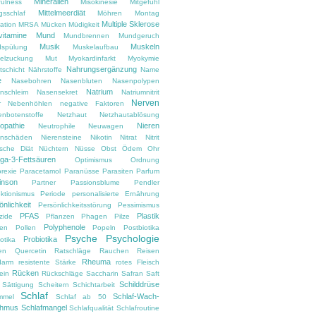
Mineralien
fulness
Misokinesie
Mitgefühl
Mittelmeerdiät
gsschlaf
Möhren
Montag
Multiple Sklerose
ation
MRSA
Mücken
Müdigkeit
vitamine
Mund
Mundbrennen
Mundgeruch
Musik
Muskeln
spülung
Muskelaufbau
elzuckung
Mut
Myokardinfarkt
Myokymie
Nahrungsergänzung
tschicht
Nährstoffe
Name
e
Nasebohren
Nasenbluten
Nasenpolypen
Natrium
nschleim
Nasensekret
Natriumnitrit
Nerven
r
Nebenhöhlen
negative Faktoren
enbotenstoffe
Netzhaut
Netzhautablösung
opathie
Nieren
Neutrophile
Neuwagen
enschäden
Nierensteine
Nikotin
Nitrat
Nitrit
ische Diät
Nüchtern
Nüsse
Obst
Ödem
Ohr
a-3-Fettsäuren
Optimismus
Ordnung
rexie
Paracetamol
Paranüsse
Parasiten
Parfum
inson
Partner
Passionsblume
Pendler
ektionismus
Periode
personalisierte Ernährung
önlichkeit
Persönlichkeitsstörung
Pessimismus
PFAS
Plastik
zide
Pflanzen
Phagen
Pilze
Polyphenole
en
Pollen
Popeln
Postbiotika
Psyche
Psychologie
Probiotika
otika
en
Quercetin
Ratschläge
Rauchen
Reisen
Rheuma
darm
resistente Stärke
rotes Fleisch
Rücken
ein
Rückschläge
Saccharin
Safran
Saft
Schilddrüse
Sättigung
Scheitern
Schichtarbeit
Schlaf
Schlaf-Wach-
mmel
Schlaf ab 50
thmus
Schlafmangel
Schlafqualität
Schlafroutine