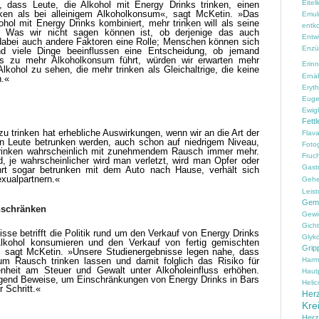
Eitelk
t, dass Leute, die Alkohol mit Energy Drinks trinken, einen
ken als bei alleinigem Alkoholkonsum«, sagt McKetin. »Das
Emul
ol mit Energy Drinks kombiniert, mehr trinken will als seine
entko
. Was wir nicht sagen können ist, ob derjenige das auch
Entw
en dabei auch andere Faktoren eine Rolle; Menschen können sich
Enzü
d viele Dinge beeinflussen eine Entscheidung, ob jemand
 es zu mehr Alkoholkonsum führt, würden wir erwarten mehr
Erin
ohol zu sehen, die mehr trinken als Gleichaltrige, die keine
Ernä
n.«
Erythr
Euge
Ewig
Fettl
zu trinken hat erhebliche Auswirkungen, wenn wir an die Art der
Flav
nn Leute betrunken werden, auch schon auf niedrigem Niveau,
Fotog
rinken wahrscheinlich mit zunehmendem Rausch immer mehr.
Fruc
d, je wahrscheinlicher wird man verletzt, wird man Opfer oder
Gast
ährt sogar betrunken mit dem Auto nach Hause, verhält sich
xualpartnern.«
Geh
Leist
Gem
nschränken
Gewi
Gicht
sse betrifft die Politik rund um den Verkauf von Energy Drinks
Glyko
lkohol konsumieren und den Verkauf von fertig gemischten
Grip
, sagt McKetin. »Unsere Studienergebnisse legen nahe, dass
m Rausch trinken lassen und damit folglich das Risiko für
Harm
nheit am Steuer und Gewalt unter Alkoholeinfluss erhöhen.
Haut
enügend Beweise, um Einschränkungen von Energy Drinks in Bars
Helic
r Schritt.«
Herz
Kre
Her