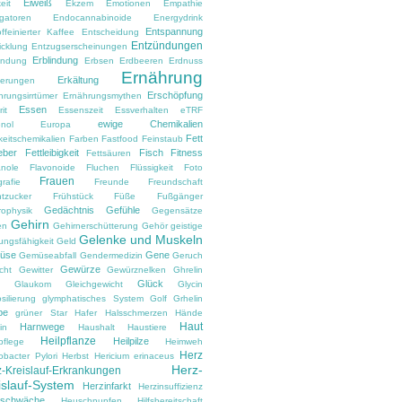
Eiweiß
eit
Ekzem
Emotionen
Empathie
gatoren
Endocannabinoide
Energydrink
Entspannung
ffeinierter Kaffee
Entscheidung
Entzündungen
icklung
Entzugserscheinungen
Erblindung
ndung
Erbsen
Erdbeeren
Erdnuss
Ernährung
Erkältung
nerungen
Erschöpfung
hrungsirrtümer
Ernährungsmythen
Essen
it
Essenszeit
Essverhalten
eTRF
ewige Chemikalien
nol
Europa
Fett
keitschemikalien
Farben
Fastfood
Feinstaub
eber
Fettleibigkeit
Fisch
Fitness
Fettsäuren
anole
Flavonoide
Fluchen
Flüssigkeit
Foto
Frauen
rafie
Freunde
Freundschaft
htzucker
Frühstück
Füße
Fußgänger
Gedächtnis
Gefühle
rophysik
Gegensätze
Gehirn
en
Gehirnerschütterung
Gehör
geistige
Gelenke und Muskeln
ungsfähigkeit
Geld
üse
Gene
Gemüseabfall
Gendermedizin
Geruch
Gewürze
cht
Gewitter
Gewürznelken
Ghrelin
Glück
Glaukom
Gleichgewicht
Glycin
silierung
glymphatisches System
Golf
Grhelin
pe
grüner Star
Hafer
Halsschmerzen
Hände
Haut
Harnwege
in
Haushalt
Haustiere
Heilpflanze
Heilpilze
pflege
Heimweh
Herz
obacter Pylori
Herbst
Hericium erinaceus
Herz-
-Kreislauf-Erkrankungen
islauf-System
Herzinfarkt
Herzinsuffizienz
zschwäche
Heuschnupfen
Hilfsbereitschaft