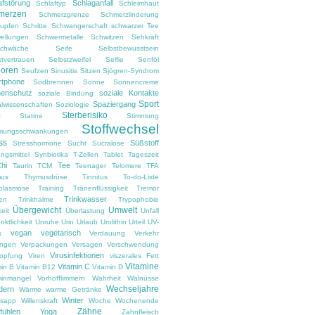
afstörung
Schlaganfall
Schlaftyp
Schleimhaut
merzen
Schmerzgrenze
Schmerzlinderung
upfen
Schritte
Schwangerschaft
schwarzer Tee
ellungen
Schwermetalle
Schwitzen
Sehkraft
chwäche
Seife
Selbstbewusstsein
stvertrauen
Selbstzweifel
Selfie
Senföl
ioren
Seufzen
Sinusitis
Sitzen
Sjögren-Syndrom
tphone
Sodbrennen
Sonne
Sonnencreme
enschutz
soziale Kontakte
soziale Bindung
Sport
Spaziergang
alwissenschaften
Soziologie
Sterberisiko
t
Statine
Stimmung
Stoffwechsel
mungsschwankungen
ss
Süßstoff
Stresshormone
Sucht
Sucralose
ngsmittel
Synbiotika
T-Zellen
Tablet
Tageszeit
Chi
Tee
Taurin
TCM
Teenager
Telomere
TFA
us
Thymusdrüse
Tinnitus
To-do-Liste
plasmose
Training
Tränenflüssigkeit
Tremor
Trinkwasser
ken
Trinkhalme
Trypophobie
Übergewicht
Umwelt
eit
Überlastung
Unfall
ktlichkeit
Unruhe
Urin
Urlaub
Urolithin
Urteil
UV-
vegan
vegetarisch
x
Verdauung
Verkehr
angen
Verpackungen
Versagen
Verschwendung
Virusinfektionen
topfung
Viren
viszerales Fett
Vitamine
Vitamin C
min B
Vitamin B12
Vitamin D
minmangel
Vorhofflimmern
Wahrheit
Walnüsse
Wechseljahre
dern
Wärme
warme Getränke
Winter
sapp
Willenskraft
Woche
Wochenende
Zähne
fühlen
Yoga
Zahnfleisch