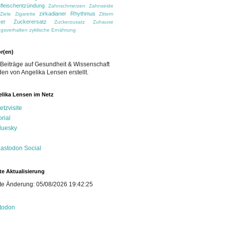
fleischentzündung
Zahnschmerzen
Zahnseide
zirkadianer Rhythmus
Ziele
Zigarette
Zittern
er
Zuckerersatz
Zuckerzusatz
Zuhause
gsverhalten
zyklische Ernährung
r(en)
 Beiträge auf Gesundheit & Wissenschaft
en von Angelika Lensen erstellt.
lika Lensen im Netz
etzvisite
orial
luesky
astodon Social
te Aktualisierung
te Änderung: 05/08/2026 19:42:25
todon