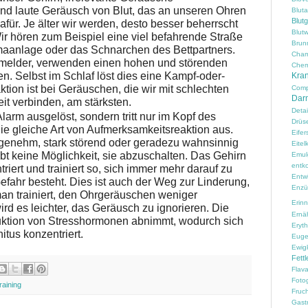
end laute Geräusch von Blut, das an unseren Ohren
Blut
Blut
dafür. Je älter wir werden, desto besser beherrscht
Blutw
ir hören zum Beispiel eine viel befahrende Straße
Brun
maanlage oder das Schnarchen des Bettpartners.
Cham
melder, verwenden einen hohen und störenden
Chem
n. Selbst im Schlaf löst dies eine Kampf-oder-
Kran
tion ist bei Geräuschen, die wir mit schlechten
Comp
Darm
it verbinden, am stärksten.
Detai
Alarm ausgelöst, sondern tritt nur im Kopf des
Drüs
die gleiche Art von Aufmerksamkeitsreaktion aus.
Eifer
enehm, stark störend oder geradezu wahnsinnig
Eitelk
 keine Möglichkeit, sie abzuschalten. Das Gehirn
Emul
entko
riert und trainiert so, sich immer mehr darauf zu
Entw
fahr besteht. Dies ist auch der Weg zur Linderung,
Enzü
an trainiert, den Ohrgeräuschen weniger
Erin
d es leichter, das Geräusch zu ignorieren. Die
Ernä
oduktion von Stresshormonen abnimmt, wodurch sich
Erythr
itus konzentriert.
Euge
Ewig
Fettl
Flav
Fotog
raining
Fruc
Gast