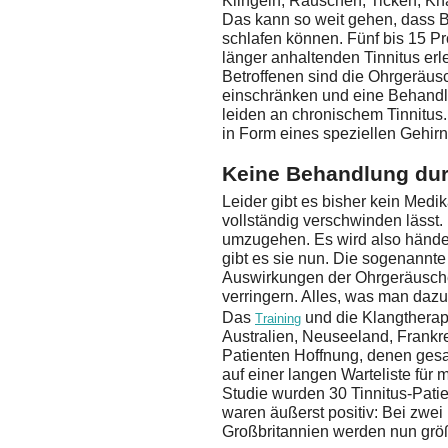
Klingeln, Rauschen, Ticken, Kn
Das kann so weit gehen, dass B
schlafen können. Fünf bis 15 
länger anhaltenden Tinnitus erl
Betroffenen sind die Ohrgeräusc
einschränken und eine Behandl
leiden an chronischem Tinnitus. 
in Form eines speziellen Gehirn
Keine Behandlung dur
Leider gibt es bisher kein Medi
vollständig verschwinden lässt
umzugehen. Es wird also händer
gibt es sie nun. Die sogenannte
Auswirkungen der Ohrgeräusche
verringern. Alles, was man dazu
Das
und die Klangtherapi
Training
Australien, Neuseeland, Frankre
Patienten Hoffnung, denen gesa
auf einer langen Warteliste für 
Studie wurden 30 Tinnitus-Pat
waren äußerst positiv: Bei zwei D
Großbritannien werden nun größ