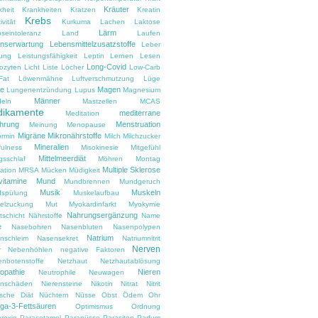
Kräuter
kheit
Krankheiten
Kratzen
Kreatin
Krebs
ivität
Kurkuma
Lachen
Laktose
Lärm
oseintoleranz
Land
Laufen
nserwartung
Lebensmittelzusatzstoffe
Leber
tung
Leistungsfähigkeit
Leptin
Lernen
Lesen
Long-Covid
ozyten
Licht
Liste
Löcher
Low-Carb
Fat
Löwenmähne
Luftverschmutzung
Lüge
e
Magen
Lungenentzündung
Lupus
Magnesium
Männer
eln
Mastzellen
MCAS
ikamente
mediterrane
Meditation
hrung
Menstruation
Meinung
Menopause
Migräne
Mikronährstoffe
ormin
Milch
Milchzucker
Mineralien
fulness
Misokinesie
Mitgefühl
Mittelmeerdiät
gsschlaf
Möhren
Montag
Multiple Sklerose
ation
MRSA
Mücken
Müdigkeit
vitamine
Mund
Mundbrennen
Mundgeruch
Musik
Muskeln
spülung
Muskelaufbau
elzuckung
Mut
Myokardinfarkt
Myokymie
Nahrungsergänzung
tschicht
Nährstoffe
Name
e
Nasebohren
Nasenbluten
Nasenpolypen
Natrium
nschleim
Nasensekret
Natriumnitrit
Nerven
r
Nebenhöhlen
negative Faktoren
enbotenstoffe
Netzhaut
Netzhautablösung
opathie
Nieren
Neutrophile
Neuwagen
enschäden
Nierensteine
Nikotin
Nitrat
Nitrit
ische Diät
Nüchtern
Nüsse
Obst
Ödem
Ohr
a-3-Fettsäuren
Optimismus
Ordnung
rexie
Paracetamol
Paranüsse
Parasiten
Parfum