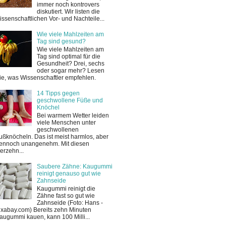
immer noch kontrovers
diskutiert. Wir listen die
issenschaftlichen Vor- und Nachteile...
Wie viele Mahlzeiten am
Tag sind gesund?
Wie viele Mahlzeiten am
Tag sind optimal für die
Gesundheit? Drei, sechs
oder sogar mehr? Lesen
ie, was Wissenschaftler empfehlen.
14 Tipps gegen
geschwollene Füße und
Knöchel
Bei warmem Wetter leiden
viele Menschen unter
geschwollenen
ußknöcheln. Das ist meist harmlos, aber
ennoch unangenehm. Mit diesen
ierzehn...
Saubere Zähne: Kaugummi
reinigt genauso gut wie
Zahnseide
Kaugummi reinigt die
Zähne fast so gut wie
Zahnseide (Foto: Hans -
ixabay.com) Bereits zehn Minuten
augummi kauen, kann 100 Milli...