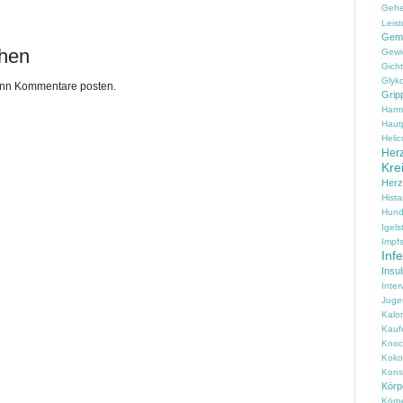
Geh
Leist
Gem
chen
Gewi
Gicht
Glyko
kann Kommentare posten.
Grip
Harm
Haut
Helic
Herz
Kre
Her
Hist
Hun
Igels
Impfs
Inf
Insul
Inter
Juge
Kalo
Kauf
Knoc
Koko
Konse
Körpe
Körp