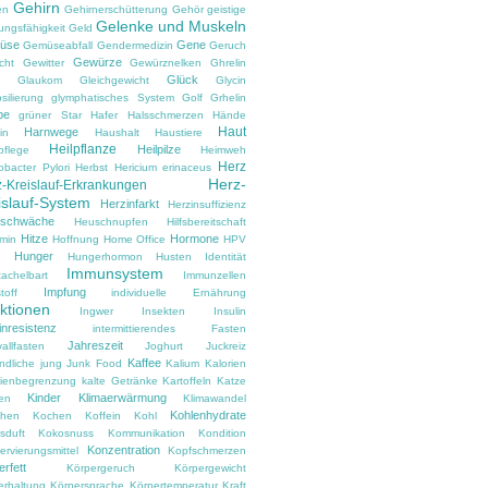
Gehirn
en
Gehirnerschütterung
Gehör
geistige
Gelenke und Muskeln
ungsfähigkeit
Geld
üse
Gene
Gemüseabfall
Gendermedizin
Geruch
Gewürze
cht
Gewitter
Gewürznelken
Ghrelin
Glück
Glaukom
Gleichgewicht
Glycin
silierung
glymphatisches System
Golf
Grhelin
pe
grüner Star
Hafer
Halsschmerzen
Hände
Haut
Harnwege
in
Haushalt
Haustiere
Heilpflanze
Heilpilze
pflege
Heimweh
Herz
obacter Pylori
Herbst
Hericium erinaceus
Herz-
-Kreislauf-Erkrankungen
islauf-System
Herzinfarkt
Herzinsuffizienz
zschwäche
Heuschnupfen
Hilfsbereitschaft
Hitze
Hormone
amin
Hoffnung
Home Office
HPV
Hunger
d
Hungerhormon
Husten
Identität
Immunsystem
tachelbart
Immunzellen
Impfung
toff
individuelle Ernährung
ektionen
Ingwer
Insekten
Insulin
inresistenz
intermittierendes Fasten
Jahreszeit
vallfasten
Joghurt
Juckreiz
Kaffee
ndliche
jung
Junk Food
Kalium
Kalorien
rienbegrenzung
kalte Getränke
Kartoffeln
Katze
Kinder
Klimaerwärmung
en
Klimawandel
Kohlenhydrate
hen
Kochen
Koffein
Kohl
sduft
Kokosnuss
Kommunikation
Kondition
Konzentration
rvierungsmittel
Kopfschmerzen
rfett
Körpergeruch
Körpergewicht
erhaltung
Körpersprache
Körpertemperatur
Kraft