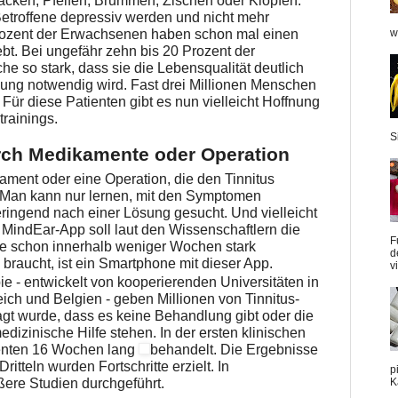
acken, Pfeifen, Brummen, Zischen oder Klopfen.
etroffene depressiv werden und nicht mehr
w
Prozent der Erwachsenen haben schon mal einen
ebt. Bei ungefähr zehn bis 20 Prozent der
he so stark, dass sie die Lebensqualität deutlich
ung notwendig wird. Fast drei Millionen Menschen
Für diese Patienten gibt es nun vielleicht Hoffnung
trainings.
S
ch Medikamente oder Operation
kament oder eine Operation, die den Tinnitus
. Man kann nur lernen, mit den Symptomen
ingend nach einer Lösung gesucht. Und vielleicht
 MindEar-App soll laut den Wissenschaftlern die
F
 schon innerhalb weniger Wochen stark
d
 braucht, ist ein Smartphone mit dieser App.
v
e - entwickelt von kooperierenden Universitäten in
ich und Belgien - geben Millionen von Tinnitus-
gt wurde, dass es keine Behandlung gibt oder die
medizinische Hilfe stehen. In der ersten klinischen
ienten 16 Wochen lang
behandelt. Die Ergebnisse
ritteln wurden Fortschritte erzielt. In
p
ere Studien durchgeführt.
K