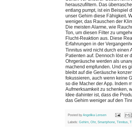
herauszufiltern. Das überrasch
entlang pumpt, ist ein Beispiel 
unser Gehirn diese Fähigkeit. W
weniger, das Rauschen der Kli
Die meisten Alarme, wie Rauch
Ton, um diesen Filter zu umgehe
Flucht-Reaktion aus. Diese Reak
Erfahrungen in der Vergangenhe
Tinnitus wird nicht durch einen 
Patienten auf. Dennoch löst er 
Ohrgeräusche werden als unang
machend empfunden. Und es gibt
bleibt auf die Geräusche konzent
fokussieren, auch wenn keine Ge
so die Macher der App. Indem m
Aufmerksamkeit zu schenken, wir
Idee dahinter ist, dass die Pr
das Gehirn weniger auf den Tinn
Posted by
Angelika Lensen
Labels:
Gehirn
,
Ohr
,
Smartphone
,
Tinnitus
,
T