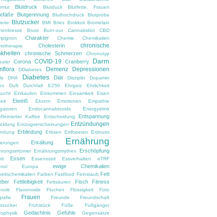
Blutdruck
armut
Blutduck
Blutfette. Frauen
gefäße
Blutgerinnung
Bluthochdruck
Blutprobe
Blutzucker
erte
BMI
Bries
Brokkoli
Bromelain
nenkresse
Brust
Burn-out
Cannabidiol
CBD
Charakter
pignon
Chemie
Chemikalien
chronische
Cholesterin
otherapie
kheiten
chronische Schmerzen
Chronotyp
Darm
COVID-19
Corona
Cranberry
uter
flora
Demenz
Depressionen
DDiabetes
Diabetes
Diät
ls
DHA
Disziplin
Dopamin
en
Duft
Durchfall
E250
Ehrgeiz
Ehrlichkeit
sucht
Einkaufen
Einkommen
Einsamkeit
Eisen
Eiweiß
eit
Ekzem
Emotionen
Empathie
gatoren
Endocannabinoide
Energydrink
Entspannung
ffeinierter Kaffee
Entscheidung
Entzündungen
icklung
Entzugserscheinungen
Erblindung
ndung
Erbsen
Erdbeeren
Erdnuss
Ernährung
Erkältung
nerungen
Erschöpfung
hrungsirrtümer
Ernährungsmythen
Essen
it
Essenszeit
Essverhalten
eTRF
ewige Chemikalien
nol
Europa
Fett
keitschemikalien
Farben
Fastfood
Feinstaub
eber
Fettleibigkeit
Fisch
Fitness
Fettsäuren
anole
Flavonoide
Fluchen
Flüssigkeit
Foto
Frauen
rafie
Freunde
Freundschaft
htzucker
Frühstück
Füße
Fußgänger
Gedächtnis
Gefühle
rophysik
Gegensätze