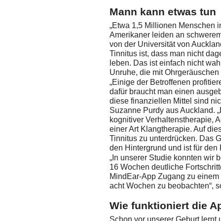
Mann kann etwas tun
„Etwa 1,5 Millionen Menschen in
Amerikaner leiden an schwerem 
von der Universität von Aucklan
Tinnitus ist, dass man nicht da
leben. Das ist einfach nicht wah
Unruhe, die mit Ohrgeräuschen 
„Einige der Betroffenen profitie
dafür braucht man einen ausgeb
diese finanziellen Mittel sind n
Suzanne Purdy aus Auckland. „
kognitiver Verhaltenstherapie
einer Art Klangtherapie. Auf die
Tinnitus zu unterdrücken. Das Ge
den Hintergrund und ist für den
„In unserer Studie konnten wir 
16 Wochen deutliche Fortschritte
MindEar-App Zugang zu einem Ps
acht Wochen zu beobachten“, s
Wie funktioniert die 
Schon vor unserer Geburt lernt 