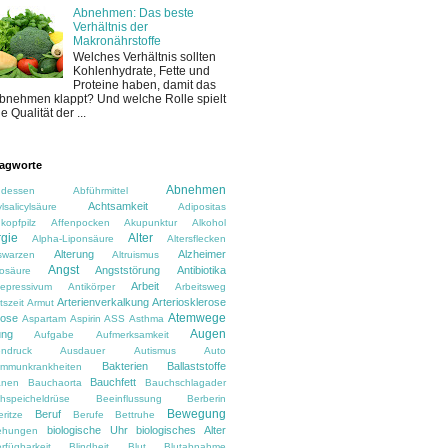
Abnehmen: Das beste
Verhältnis der
Makronährstoffe
Welches Verhältnis sollten
Kohlenhydrate, Fette und
Proteine haben, damit das
bnehmen klappt? Und welche Rolle spielt
ie Qualität der ...
agworte
Abnehmen
dessen
Abführmittel
Achtsamkeit
lsalicylsäure
Adipositas
kopfpilz
Affenpocken
Akupunktur
Alkohol
rgie
Alter
Alpha-Liponsäure
Altersflecken
Alterung
Alzheimer
rswarzen
Altruismus
Angst
Angststörung
Antibiotika
osäure
Arbeit
depressivum
Antikörper
Arbeitsweg
Arterienverkalkung
Arteriosklerose
tszeit
Armut
Atemwege
rose
Aspartam
Aspirin
ASS
Asthma
Augen
ung
Aufgabe
Aufmerksamkeit
ndruck
Ausdauer
Autismus
Auto
Bakterien
Ballaststoffe
immunkrankheiten
Bauchfett
anen
Bauchaorta
Bauchschlagader
hspeicheldrüse
Beeinflussung
Berberin
Bewegung
Beruf
ritze
Berufe
Bettruhe
biologische Uhr
biologisches Alter
ehungen
rfügbarkeit
Blindheit
Blut
Blutabnahme