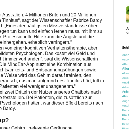
 Australien, 4 Millionen Briten und 20 Millionen
Tinnitus“, sagt der Wissenschaftler Fabrice Bardy
d. „Eines der häufigsten Missverständnisse über
A
gegen tun kann und einfach lernen muss, mit ihm zu
d
r. Professionelle Hilfe kann die Ängste und die
einhergehen, erheblich verringern.“
ren von einer kognitiven Verhaltenstherapie, aber
Schl
ildeten Psychologen. Das kostet viel Geld und
Aben
icht immer vorhanden“, sagt die Wissenschaftlerin
Acety
Die MindEar-App nutzt eine Kombination aus
Affen
Alle
, Achtsamkeits- und Entspannungsübungen sowie
Alte
se Weise wird das Gehirn darauf trainiert, den
Amin
räusch, das man aufgrund des Tinnitus hört, tritt in
Anti
 Patienten viel weniger unangenehm.“
Arbei
bei zwei Dritteln der Nutzer unseres Chatbots nach
Arth
Atm
 feststellen. Bei Patienten, die zusätzlich zur
Auge
ychologen hatten, war dieser Effekt bereits nach
Auto
o Bardy.
Ban
Bauc
App?
Berbe
Bezi
unser Gehirn, irrelevante Geräusche
Biove