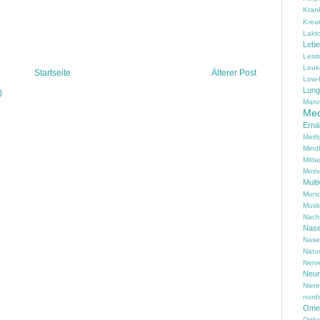
Kran
Kreat
Lakt
Lebe
Leis
Leuk
Startseite
Älterer Post
Low-
Lung
)
Mand
Med
Ernä
Metf
Mind
Mitta
Motiv
Multi
Mund
Musk
Nach
Nas
Nase
Natu
Nerv
Neur
Nier
nord
Omeg
Ortho