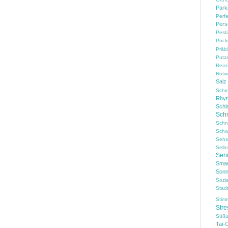
Park
Perf
Pers
Pesti
Pock
Präbi
Putz
Reiz
Rotw
Salz
Schi
Rhy
Schl
Sch
Schn
Schw
Sehs
Selb
Sen
Smar
Sonn
Sozi
Stad
Stim
Stre
Süßu
Tai-