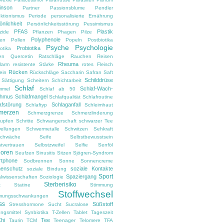
inson
Partner
Passionsblume
Pendler
ektionismus
Periode
personalisierte Ernährung
önlichkeit
Persönlichkeitsstörung
Pessimismus
PFAS
Plastik
zide
Pflanzen
Phagen
Pilze
Polyphenole
en
Pollen
Popeln
Postbiotika
Psyche
Psychologie
Probiotika
otika
en
Quercetin
Ratschläge
Rauchen
Reisen
Rheuma
darm
resistente Stärke
rotes Fleisch
Rücken
ein
Rückschläge
Saccharin
Safran
Saft
Schilddrüse
Sättigung
Scheitern
Schichtarbeit
Schlaf
Schlaf-Wach-
mmel
Schlaf ab 50
thmus
Schlafmangel
Schlafqualität
Schlafroutine
afstörung
Schlaganfall
Schlaftyp
Schleimhaut
merzen
Schmerzgrenze
Schmerzlinderung
upfen
Schritte
Schwangerschaft
schwarzer Tee
ellungen
Schwermetalle
Schwitzen
Sehkraft
chwäche
Seife
Selbstbewusstsein
stvertrauen
Selbstzweifel
Selfie
Senföl
ioren
Seufzen
Sinusitis
Sitzen
Sjögren-Syndrom
tphone
Sodbrennen
Sonne
Sonnencreme
enschutz
soziale Kontakte
soziale Bindung
Sport
Spaziergang
alwissenschaften
Soziologie
Sterberisiko
t
Statine
Stimmung
Stoffwechsel
mungsschwankungen
ss
Süßstoff
Stresshormone
Sucht
Sucralose
ngsmittel
Synbiotika
T-Zellen
Tablet
Tageszeit
Chi
Tee
Taurin
TCM
Teenager
Telomere
TFA