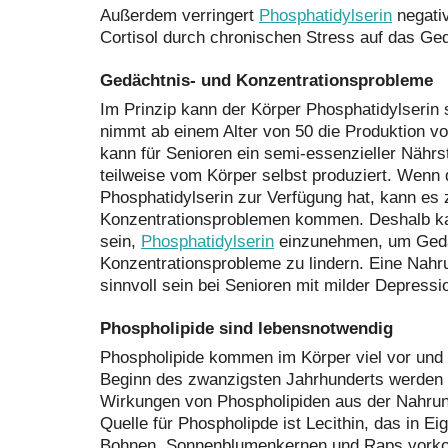
Außerdem verringert
Phosphatidylserin
negativ
Cortisol durch chronischen Stress auf das Ge
Gedächtnis- und Konzentrationsprobleme
Im Prinzip kann der Körper Phosphatidylserin s
nimmt ab einem Alter von 50 die Produktion v
kann für Senioren ein semi-essenzieller Nährs
teilweise vom Körper selbst produziert. Wenn
Phosphatidylserin zur Verfügung hat, kann es
Konzentrationsproblemen kommen. Deshalb kan
sein,
Phosphatidylserin
einzunehmen, um Gedä
Konzentrationsprobleme zu lindern. Eine Nah
sinnvoll sein bei Senioren mit milder Depressi
Phospholipide sind lebensnotwendig
Phospholipide kommen im Körper viel vor und s
Beginn des zwanzigsten Jahrhunderts werden 
Wirkungen von Phospholipiden aus der Nahrun
Quelle für Phospholipde ist Lecithin, das in E
Bohnen, Sonnenblumenkernen und Raps vorkomm