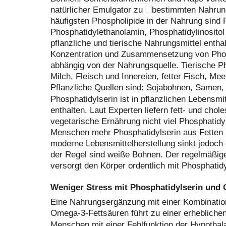
natürlicher Emulgator zu
bestimmten Nahrung
häufigsten Phospholipide in der Nahrung sind 
Phosphatidylethanolamin, Phosphatidylinositol
pflanzliche und tierische Nahrungsmittel entha
Konzentration und Zusammensetzung von Phosp
abhängig von der Nahrungsquelle. Tierische Ph
Milch, Fleisch und Innereien, fetter Fisch, Meer
Pflanzliche Quellen sind: Sojabohnen, Samen,
Phosphatidylserin ist in pflanzlichen Lebensmi
enthalten. Laut Experten liefern fett- und chol
vegetarische Ernährung nicht viel Phosphatidy
Menschen mehr Phosphatidylserin aus Fetten 
moderne Lebensmittelherstellung sinkt jedoch
der Regel sind weiße Bohnen. Der regelmäßig
versorgt den Körper ordentlich mit Phosphatidy
Weniger Stress mit Phosphatidylserin und
Eine Nahrungsergänzung mit einer Kombinatio
Omega-3-Fettsäuren führt zu einer erheblichen
Menschen mit einer Fehlfunktion der Hypoth