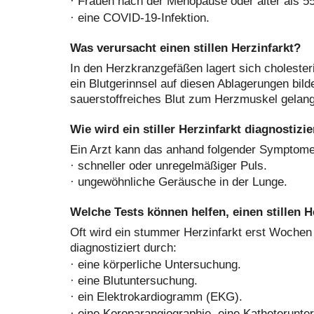
·
Frauen nach der Menopause oder älter als 55
·
eine COVID-19-Infektion.
Was verursacht einen stillen Herzinfarkt?
In den Herzkranzgefäßen lagert sich cholester
ein Blutgerinnsel auf diesen Ablagerungen bilde
sauerstoffreiches Blut zum Herzmuskel gelang
Wie wird ein stiller Herzinfarkt diagnostizie
Ein Arzt kann das anhand folgender Symptome 
·
schneller oder unregelmäßiger Puls.
·
ungewöhnliche Geräusche in der Lunge.
Welche Tests können helfen, einen stillen H
Oft wird ein stummer Herzinfarkt erst Wochen
diagnostiziert durch:
·
eine körperliche Untersuchung.
·
eine Blutuntersuchung.
·
ein Elektrokardiogramm (EKG).
·
eine Koronarangiographie, eine Katheterunt