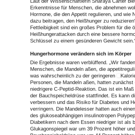
Laut der Wissenschaftlerin Sharaya Carter bie
Erkenntnisse für Menschen, die abnehmen wol
Hormone, die den Appetit regulieren, und wie
dazu beitragen, den Heißhunger zu reduzieren“
Fettleibigkeit sind ein großes Problem für die
Heißhungerattacken durch eine bessere hormo
Schlüssel zu einem gesünderen Gewicht sein.
Hungerhormone verändern sich im Körper
Die Ergebnisse waren verblüffend. „Wir fanden
Menschen, die Mandeln aßen, die appetitregu
was wahrscheinlich zu der geringeren
Kalori
Personen, die Mandeln aßen, hatten zunächst
niedrigere C-Peptid-Reaktion. Das ist ein Maß f
der Bauchspeicheldrüse stattfindet. Es kann di
verbessern und das Risiko für Diabetes und H
verringern. Die Mandelesser hatten auch eine
des glukoseabhängigen insulinotropen Polypept
Diabetikern nach dem Essen niedriger ist als b
Glukagonspiegel war um 39 Prozent höher und 