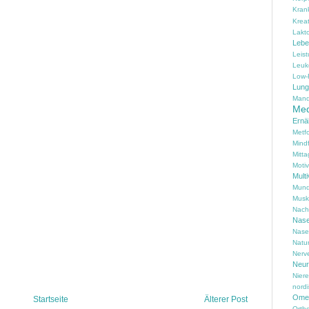
Kran
Kreat
Lakt
Lebe
Leis
Leuk
Low-
Lung
Mand
Med
Ernä
Metf
Mind
Mitta
Motiv
Multi
Mund
Musk
Nach
Nas
Nase
Natu
Nerv
Neur
Nier
nord
Omeg
Startseite
Älterer Post
Ortho