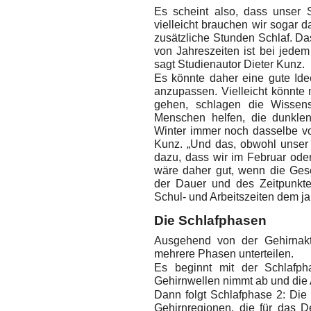
Es scheint also, dass unser 
vielleicht brauchen wir sogar d
zusätzliche Stunden Schlaf. Das
von Jahreszeiten ist bei jede
sagt Studienautor Dieter Kunz.
Es könnte daher eine gute Ide
anzupassen. Vielleicht könnte 
gehen, schlagen die Wissensc
Menschen helfen, die dunkle
Winter immer noch dasselbe vo
Kunz. „Und das, obwohl unser 
dazu, dass wir im Februar ode
wäre daher gut, wenn die Gese
der Dauer und des Zeitpunkt
Schul- und Arbeitszeiten dem j
Die Schlafphasen
Ausgehend von der Gehirnakti
mehrere Phasen unterteilen.
Es beginnt mit der Schlafph
Gehirnwellen nimmt ab und die
Dann folgt Schlafphase 2: Die 
Gehirnregionen, die für das 