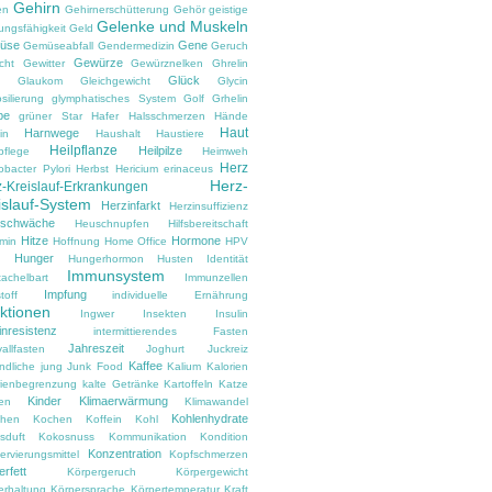
Gehirn
en
Gehirnerschütterung
Gehör
geistige
Gelenke und Muskeln
ungsfähigkeit
Geld
üse
Gene
Gemüseabfall
Gendermedizin
Geruch
Gewürze
cht
Gewitter
Gewürznelken
Ghrelin
Glück
Glaukom
Gleichgewicht
Glycin
silierung
glymphatisches System
Golf
Grhelin
pe
grüner Star
Hafer
Halsschmerzen
Hände
Haut
Harnwege
in
Haushalt
Haustiere
Heilpflanze
Heilpilze
pflege
Heimweh
Herz
obacter Pylori
Herbst
Hericium erinaceus
Herz-
-Kreislauf-Erkrankungen
islauf-System
Herzinfarkt
Herzinsuffizienz
zschwäche
Heuschnupfen
Hilfsbereitschaft
Hitze
Hormone
amin
Hoffnung
Home Office
HPV
Hunger
d
Hungerhormon
Husten
Identität
Immunsystem
tachelbart
Immunzellen
Impfung
toff
individuelle Ernährung
ektionen
Ingwer
Insekten
Insulin
inresistenz
intermittierendes Fasten
Jahreszeit
vallfasten
Joghurt
Juckreiz
Kaffee
ndliche
jung
Junk Food
Kalium
Kalorien
rienbegrenzung
kalte Getränke
Kartoffeln
Katze
Kinder
Klimaerwärmung
en
Klimawandel
Kohlenhydrate
hen
Kochen
Koffein
Kohl
sduft
Kokosnuss
Kommunikation
Kondition
Konzentration
rvierungsmittel
Kopfschmerzen
rfett
Körpergeruch
Körpergewicht
erhaltung
Körpersprache
Körpertemperatur
Kraft