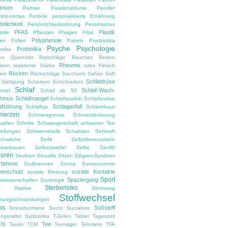
inson
Partner
Passionsblume
Pendler
ektionismus
Periode
personalisierte Ernährung
önlichkeit
Persönlichkeitsstörung
Pessimismus
PFAS
Plastik
zide
Pflanzen
Phagen
Pilze
Polyphenole
en
Pollen
Popeln
Postbiotika
Psyche
Psychologie
Probiotika
otika
en
Quercetin
Ratschläge
Rauchen
Reisen
Rheuma
darm
resistente Stärke
rotes Fleisch
Rücken
ein
Rückschläge
Saccharin
Safran
Saft
Schilddrüse
Sättigung
Scheitern
Schichtarbeit
Schlaf
Schlaf-Wach-
mmel
Schlaf ab 50
thmus
Schlafmangel
Schlafqualität
Schlafroutine
afstörung
Schlaganfall
Schlaftyp
Schleimhaut
merzen
Schmerzgrenze
Schmerzlinderung
upfen
Schritte
Schwangerschaft
schwarzer Tee
ellungen
Schwermetalle
Schwitzen
Sehkraft
chwäche
Seife
Selbstbewusstsein
stvertrauen
Selbstzweifel
Selfie
Senföl
ioren
Seufzen
Sinusitis
Sitzen
Sjögren-Syndrom
tphone
Sodbrennen
Sonne
Sonnencreme
enschutz
soziale Kontakte
soziale Bindung
Sport
Spaziergang
alwissenschaften
Soziologie
Sterberisiko
t
Statine
Stimmung
Stoffwechsel
mungsschwankungen
ss
Süßstoff
Stresshormone
Sucht
Sucralose
ngsmittel
Synbiotika
T-Zellen
Tablet
Tageszeit
Chi
Tee
Taurin
TCM
Teenager
Telomere
TFA