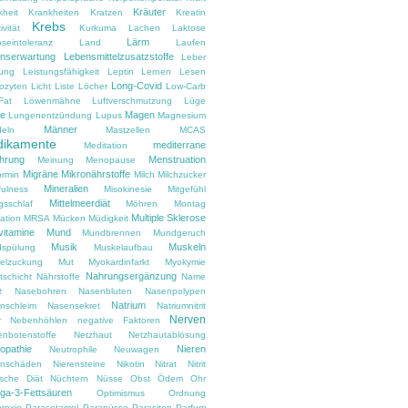
Kräuter
kheit
Krankheiten
Kratzen
Kreatin
Krebs
ivität
Kurkuma
Lachen
Laktose
Lärm
oseintoleranz
Land
Laufen
nserwartung
Lebensmittelzusatzstoffe
Leber
tung
Leistungsfähigkeit
Leptin
Lernen
Lesen
Long-Covid
ozyten
Licht
Liste
Löcher
Low-Carb
Fat
Löwenmähne
Luftverschmutzung
Lüge
e
Magen
Lungenentzündung
Lupus
Magnesium
Männer
eln
Mastzellen
MCAS
ikamente
mediterrane
Meditation
hrung
Menstruation
Meinung
Menopause
Migräne
Mikronährstoffe
ormin
Milch
Milchzucker
Mineralien
fulness
Misokinesie
Mitgefühl
Mittelmeerdiät
gsschlaf
Möhren
Montag
Multiple Sklerose
ation
MRSA
Mücken
Müdigkeit
vitamine
Mund
Mundbrennen
Mundgeruch
Musik
Muskeln
spülung
Muskelaufbau
elzuckung
Mut
Myokardinfarkt
Myokymie
Nahrungsergänzung
tschicht
Nährstoffe
Name
e
Nasebohren
Nasenbluten
Nasenpolypen
Natrium
nschleim
Nasensekret
Natriumnitrit
Nerven
r
Nebenhöhlen
negative Faktoren
enbotenstoffe
Netzhaut
Netzhautablösung
opathie
Nieren
Neutrophile
Neuwagen
enschäden
Nierensteine
Nikotin
Nitrat
Nitrit
ische Diät
Nüchtern
Nüsse
Obst
Ödem
Ohr
a-3-Fettsäuren
Optimismus
Ordnung
rexie
Paracetamol
Paranüsse
Parasiten
Parfum