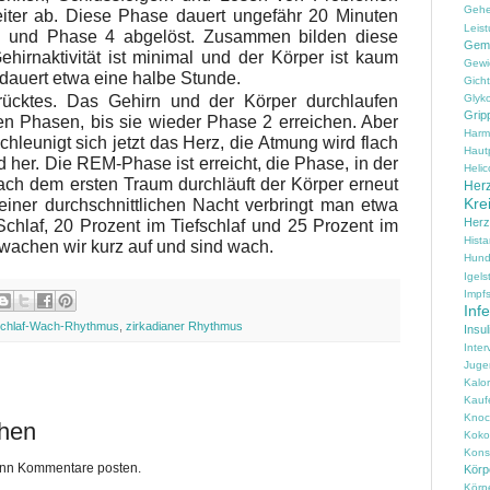
Geh
iter ab. Diese Phase dauert ungefähr 20 Minuten
Leist
 und Phase 4 abgelöst. Zusammen bilden diese
Gem
ehirnaktivität ist minimal und der Körper ist kaum
Gewi
 dauert etwa eine halbe Stunde.
Gicht
rücktes. Das Gehirn und der Körper durchlaufen
Glyko
Grip
en Phasen, bis sie wieder Phase 2 erreichen. Aber
Harm
chleunigt sich jetzt das Herz, die Atmung wird flach
Haut
her. Die REM-Phase ist erreicht, die Phase, in der
Helic
ach dem ersten Traum durchläuft der Körper erneut
Herz
Kre
einer durchschnittlichen Nacht verbringt man etwa
Her
 Schlaf, 20 Prozent im Tiefschlaf und 25 Prozent im
Hist
 wachen wir kurz auf und sind wach.
Hun
Igels
Impfs
Inf
chlaf-Wach-Rhythmus
,
zirkadianer Rhythmus
Insul
Inter
Juge
Kalo
Kauf
Knoc
chen
Koko
Konse
kann Kommentare posten.
Körpe
Körp