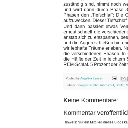
zuständig sind, nimmt noch we
und wird dann durch Phase 3
Phasen den „Tiefschlaf“: Die G
aufzuwecken. Dieser Tiefschlaf
Und dann passiert etwas Ver
erneut schnell die verschieden
anstatt sich zu entspannen, bes
und die Augen schießen hin und 
wir lebhafte Träume erleben. N
die verschiedenen Phasen. In 
die Hälfte der Zeit in leichtem
REM-Schlaf. 5 Prozent der Zeit
Posted by
Angelika Lensen
Labels:
biologische Uhr
,
Jahreszeit
,
Schlaf
,
S
Keine Kommentare:
Kommentar veröffentli
Hinweis: Nur ein Mitglied dieses Blogs 