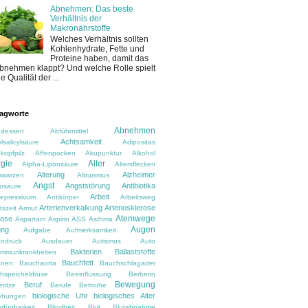
Abnehmen: Das beste
Verhältnis der
Makronährstoffe
Welches Verhältnis sollten
Kohlenhydrate, Fette und
Proteine haben, damit das
bnehmen klappt? Und welche Rolle spielt
ie Qualität der ...
agworte
Abnehmen
dessen
Abführmittel
Achtsamkeit
lsalicylsäure
Adipositas
kopfpilz
Affenpocken
Akupunktur
Alkohol
rgie
Alter
Alpha-Liponsäure
Altersflecken
Alterung
Alzheimer
rswarzen
Altruismus
Angst
Angststörung
Antibiotika
osäure
Arbeit
depressivum
Antikörper
Arbeitsweg
Arterienverkalkung
Arteriosklerose
tszeit
Armut
Atemwege
rose
Aspartam
Aspirin
ASS
Asthma
Augen
ung
Aufgabe
Aufmerksamkeit
ndruck
Ausdauer
Autismus
Auto
Bakterien
Ballaststoffe
immunkrankheiten
Bauchfett
anen
Bauchaorta
Bauchschlagader
hspeicheldrüse
Beeinflussung
Berberin
Bewegung
Beruf
ritze
Berufe
Bettruhe
biologische Uhr
biologisches Alter
ehungen
rfügbarkeit
Blindheit
Blut
Blutabnahme