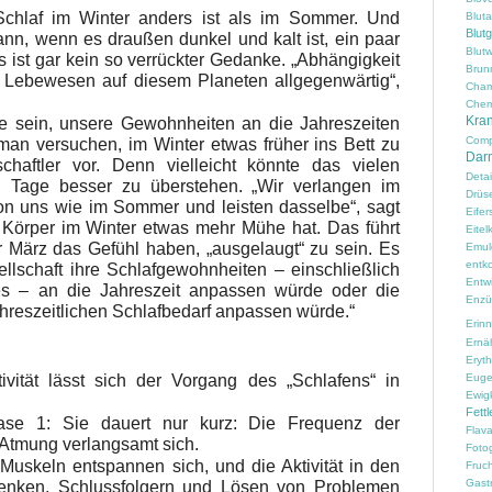
Schlaf im Winter anders ist als im Sommer. Und
Blut
Blut
ann, wenn es draußen dunkel und kalt ist, ein paar
Blutw
 ist gar kein so verrückter Gedanke. „Abhängigkeit
Brun
m Lebewesen auf diesem Planeten allgegenwärtig“,
Cham
Chem
Kran
e sein, unsere Gewohnheiten an die Jahreszeiten
Comp
man versuchen, im Winter etwas früher ins Bett zu
Darm
haftler vor. Denn vielleicht könnte das vielen
Detai
n Tage besser zu überstehen. „Wir verlangen im
Drüs
n uns wie im Sommer und leisten dasselbe“, sagt
Eifer
Körper im Winter etwas mehr Mühe hat. Das führt
Eitelk
r März das Gefühl haben, „ausgelaugt“ zu sein. Es
Emul
entko
llschaft ihre Schlafgewohnheiten – einschließlich
Entw
es – an die Jahreszeit anpassen würde oder die
Enzü
ahreszeitlichen Schlafbedarf anpassen würde.“
Erin
Ernä
Erythr
vität lässt sich der Vorgang des „Schlafens“ in
Euge
Ewig
Fettl
ase 1: Sie dauert nur kurz: Die Frequenz der
Flav
 Atmung verlangsamt sich.
Fotog
Muskeln entspannen sich, und die Aktivität in den
Fruc
Gast
Denken, Schlussfolgern und Lösen von Problemen