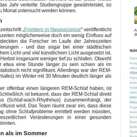
as Jahr verteilte Studiengruppe gewährleistet, so
u Monat untersucht werden können.
n
eitschrift „
Frontiers in Neuroscience
“ veröffentlicht
A
d
szeiten möglicherweise doch ein wenig Einfluss auf
deckten die Forscher im Laufe der Jahreszeiten
nderungen - und das sogar bei einer städtischen
Schl
hem Licht und viel künstlichem Licht ausgesetzt ist.
Herbst insgesamt weniger tief zu schlafen. Obwohl
Aben
Acety
r etwa eine Stunde länger zu sein schien als im
Affen
tistisch nicht signifikant. Allerdings war der REM-
Alle
afes) im Winter mit 30 Minuten deutlich länger als
Alte
Amin
ter offenbar einen längeren REM-Schlaf haben, ist
Anti
Arbei
chließlich ist bekannt, dass der REM-Schlaf direkt
Arth
us (Schlaf-wach-Rhythmus) zusammenhängt, der
Atm
nflusst wird. Das Team räumt zwar ein, dass diese
Auge
ng ohne Schlafprobleme ermittelt werden müssten,
Auto
reszeitlichen Veränderungen in einer gesunden
Ban
Bauc
könnten.
Berbe
Bezi
en als im Sommer
Biove