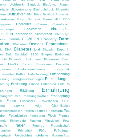
Blutdruck
armut
Blutduck
Blutfette. Frauen
gefäße
Blutgerinnung
Bluthochdruck
Blutprobe
Blutzucker
erte
BMI
Bries
Brokkoli
Bromelain
nenkresse
Brust
Burn-out
Cannabidiol
CBD
Charakter
pignon
Chemie
Chemikalien
chronische
Cholesterin
otherapie
kheiten
chronische Schmerzen
Chronotyp
Darm
COVID-19
Corona
Cranberry
uter
flora
Demenz
Depressionen
DDiabetes
Diabetes
Diät
ls
DHA
Disziplin
Dopamin
en
Duft
Durchfall
E250
Ehrgeiz
Ehrlichkeit
sucht
Einkaufen
Einkommen
Einsamkeit
Eisen
Eiweiß
eit
Ekzem
Emotionen
Empathie
gatoren
Endocannabinoide
Energydrink
Entspannung
ffeinierter Kaffee
Entscheidung
Entzündungen
icklung
Entzugserscheinungen
Erblindung
ndung
Erbsen
Erdbeeren
Erdnuss
Ernährung
Erkältung
nerungen
Erschöpfung
hrungsirrtümer
Ernährungsmythen
Essen
it
Essenszeit
Essverhalten
eTRF
ewige Chemikalien
nol
Europa
Fett
keitschemikalien
Farben
Fastfood
Feinstaub
eber
Fettleibigkeit
Fisch
Fitness
Fettsäuren
anole
Flavonoide
Fluchen
Flüssigkeit
Foto
Frauen
rafie
Freunde
Freundschaft
htzucker
Frühstück
Füße
Fußgänger
Gedächtnis
Gefühle
rophysik
Gegensätze