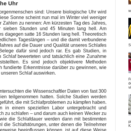
che Uhr
w
orgenmenschen sind: Unsere biologische Uhr wird
iese Sonne scheint nun mal im Winter viel weniger
r Zahlen zu nennen: Am kürzesten Tag des Jahres,
r sieben Stunden und 45 Minuten lang hell. Am
 es dagegen satte 16 Stunden lang hell. Theoretisch
iedlichen Tageslängen – und die damit verbundene
Jahres auf die Dauer und Qualität unseres Schlafes
S
Belege dafür sind jedoch rar. Es gab Studien, in
 Schlaf bewerteten und tatsächlich eine Zunahme
ststellten. Es sind jedoch objektivere Methoden
ch fundierte Erkenntnisse darüber zu gewinnen, wie
f unseren Schlaf auswirken.
F
d
v
ntersuchten die Wissenschaftler Daten von fast 300
dien teilgenommen hatten. Solche Studien werden
geführt, die mit Schlafproblemen zu kämpfen haben.
 in einem speziellen Labor untergebracht und
ich zu schlafen – und darum auch keinen Wecker zu
sowie die Schlafdauer werden dann mit bestimmten
p
 die Schlafstörungen, unter denen die Teilnehmer
K
herweise beeinflussen können, ist auf diese Weise