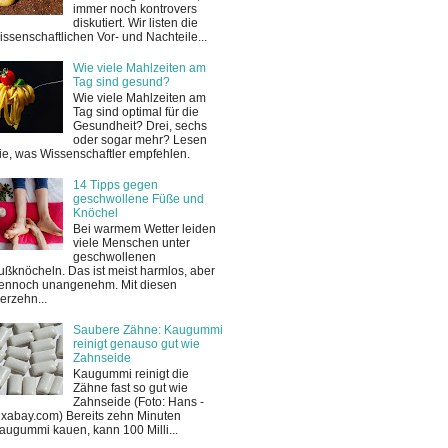
immer noch kontrovers
diskutiert. Wir listen die
issenschaftlichen Vor- und Nachteile...
Wie viele Mahlzeiten am
Tag sind gesund?
Wie viele Mahlzeiten am
Tag sind optimal für die
Gesundheit? Drei, sechs
oder sogar mehr? Lesen
ie, was Wissenschaftler empfehlen.
14 Tipps gegen
geschwollene Füße und
Knöchel
Bei warmem Wetter leiden
viele Menschen unter
geschwollenen
ußknöcheln. Das ist meist harmlos, aber
ennoch unangenehm. Mit diesen
ierzehn...
Saubere Zähne: Kaugummi
reinigt genauso gut wie
Zahnseide
Kaugummi reinigt die
Zähne fast so gut wie
Zahnseide (Foto: Hans -
ixabay.com) Bereits zehn Minuten
augummi kauen, kann 100 Milli...