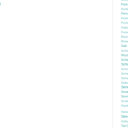
)
Park
Perf
Pers
Pesti
Pock
Präbi
Putz
Reiz
Rotw
Salz
Schi
Rhy
Schl
Sch
Schn
Schw
Sehs
Selb
Sen
Smar
Sonn
Sozi
Stad
Stim
Stre
Süßu
Tai-