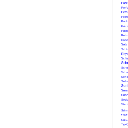
Park
Perf
Pers
Pesti
Pock
Präbi
Putz
Reiz
Rotw
Salz
Schi
Rhy
Schl
Sch
Schn
Schw
Sehs
Selb
Sen
Smar
Sonn
Sozi
Stad
Stim
Stre
Süßu
Tai-