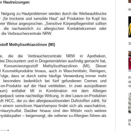
ür Hautreizungen
w
r Neigung zu Hautproblemen werden durch die Werbeaufdrucke
er „für trockene und sensible Haut“ auf Produkten für Kopf bis
rer Weise angesprochen. „Sensitive Körperpflegemittel sollten
, die nachweislich zu allergischen Kontaktekzemen oder
rt die Verbraucherzentrale NRW.
S
toff Methylisothiazolinon (MI)
te, die die Verbraucherzentrale NRW in Apotheken,
bei Discountern und in Drogeriemärkten ausfindig gemacht hat,
 Konservierungsstoff Methylisothiazolinon (MI). Dieser
 Kosmetikprodukte hinaus, auch in Waschmitteln, Reinigern,
Folge, dass er durch seine häufige Verwendung immer mehr
F
ist besonders bedenklich bei fünf gefundenen Cremes und
d
-on-Produkte auf der Haut verbleiben. In zwei ausspülbaren
v
aum) entfaltet MI in Kombination mit dem Allergen
ppelpack seine nachteilige Wirkung. In drei Leave-on-Produkten
ft HICC, der zu den allergieauslösenden Duftstoffen zählt, für
In einem sensitiven Haarshampoo findet sich als waschaktive,
laurylsulfat. Darüber hinaus sind den Mitteln noch weitere
ydabspalter – beigemengt, die seltener zu Allergien führen als
p
K