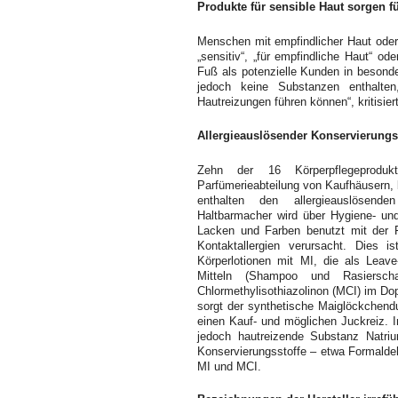
Produkte für sensible Haut sorgen f
Menschen mit empfindlicher Haut ode
„sensitiv“, „für empfindliche Haut“ od
Fuß als potenzielle Kunden in besonde
jedoch keine Substanzen enthalten
Hautreizungen führen können“, kritisie
Allergieauslösender Konservierungss
Zehn der 16 Körperpflegeproduk
Parfümerieabteilung von Kaufhäusern, 
enthalten den allergieauslösenden
Haltbarmacher wird über Hygiene- und
Lacken und Farben benutzt mit der 
Kontaktallergien verursacht. Dies 
Körperlotionen mit MI, die als Leave
Mitteln (Shampoo und Rasiersch
Chlormethylisothiazolinon (MCI) im Do
sorgt der synthetische Maiglöckchendu
einen Kauf- und möglichen Juckreiz. 
jedoch hautreizende Substanz Natrium
Konservierungsstoffe – etwa Formaldeh
MI und MCI.