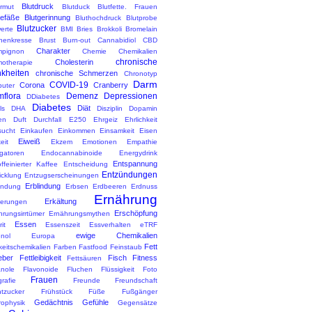
Blutdruck
armut
Blutduck
Blutfette. Frauen
gefäße
Blutgerinnung
Bluthochdruck
Blutprobe
Blutzucker
erte
BMI
Bries
Brokkoli
Bromelain
nenkresse
Brust
Burn-out
Cannabidiol
CBD
Charakter
pignon
Chemie
Chemikalien
chronische
Cholesterin
otherapie
kheiten
chronische Schmerzen
Chronotyp
Darm
COVID-19
Corona
Cranberry
uter
flora
Demenz
Depressionen
DDiabetes
Diabetes
Diät
ls
DHA
Disziplin
Dopamin
en
Duft
Durchfall
E250
Ehrgeiz
Ehrlichkeit
sucht
Einkaufen
Einkommen
Einsamkeit
Eisen
Eiweiß
eit
Ekzem
Emotionen
Empathie
gatoren
Endocannabinoide
Energydrink
Entspannung
ffeinierter Kaffee
Entscheidung
Entzündungen
icklung
Entzugserscheinungen
Erblindung
ndung
Erbsen
Erdbeeren
Erdnuss
Ernährung
Erkältung
nerungen
Erschöpfung
hrungsirrtümer
Ernährungsmythen
Essen
it
Essenszeit
Essverhalten
eTRF
ewige Chemikalien
nol
Europa
Fett
keitschemikalien
Farben
Fastfood
Feinstaub
eber
Fettleibigkeit
Fisch
Fitness
Fettsäuren
anole
Flavonoide
Fluchen
Flüssigkeit
Foto
Frauen
rafie
Freunde
Freundschaft
htzucker
Frühstück
Füße
Fußgänger
Gedächtnis
Gefühle
rophysik
Gegensätze