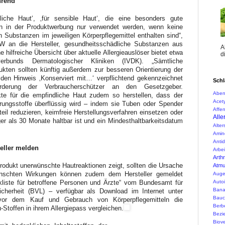
hrend
ndliche Haut‘, ‚für sensible Haut‘, die eine besonders gute
lten in der Produktwerbung nur verwendet werden, wenn keine
n Substanzen im jeweiligen Körperpflegemittel enthalten sind“,
RW an die Hersteller, gesundheitsschädliche Substanzen aus
A
e hilfreiche Übersicht über aktuelle Allergieauslöser bietet etwa
d
erbunds Dermatologischer Kliniken (IVDK). „Sämtliche
ukten sollten künftig außerdem zur besseren Orientierung der
en Hinweis ‚Konserviert mit…‘ verpflichtend gekennzeichnet
Schl
orderung der Verbraucherschützer an den Gesetzgeber.
Aben
ukte für die empfindliche Haut zudem so herstellen, dass der
Acety
erungsstoffe überflüssig wird – indem sie Tuben oder Spender
Affen
eil reduzieren, keimfreie Herstellungsverfahren einsetzen oder
Alle
ger als 30 Monate haltbar ist und ein Mindesthaltbarkeitsdatum
Alte
Amin
Anti
eller melden
Arbei
Arth
rodukt unerwünschte Hautreaktionen zeigt, sollten die Ursache
Atm
ünschten Wirkungen können zudem dem Hersteller gemeldet
Auge
Auto
eckliste für betroffene Personen und Ärzte“ vom Bundesamt für
Ban
icherheit (BVL) – verfügbar als Download im Internet unter
Bauc
n vor dem Kauf und Gebrauch von Körperpflegemitteln die
Berbe
-Stoffen in ihrem Allergiepass vergleichen.
Bezi
Biove