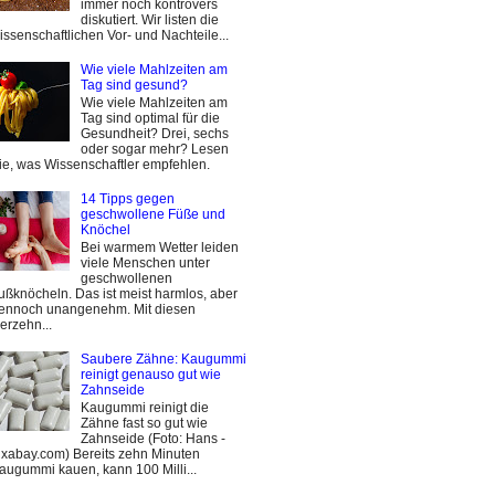
immer noch kontrovers
diskutiert. Wir listen die
issenschaftlichen Vor- und Nachteile...
Wie viele Mahlzeiten am
Tag sind gesund?
Wie viele Mahlzeiten am
Tag sind optimal für die
Gesundheit? Drei, sechs
oder sogar mehr? Lesen
ie, was Wissenschaftler empfehlen.
14 Tipps gegen
geschwollene Füße und
Knöchel
Bei warmem Wetter leiden
viele Menschen unter
geschwollenen
ußknöcheln. Das ist meist harmlos, aber
ennoch unangenehm. Mit diesen
ierzehn...
Saubere Zähne: Kaugummi
reinigt genauso gut wie
Zahnseide
Kaugummi reinigt die
Zähne fast so gut wie
Zahnseide (Foto: Hans -
ixabay.com) Bereits zehn Minuten
augummi kauen, kann 100 Milli...