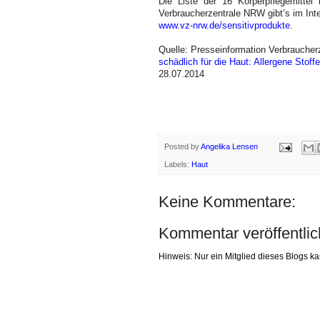
Die Liste der 16 Körperpflegemittel 
Verbraucherzentrale NRW gibt’s im Inte
www.vz-nrw.de/sensitivprodukte
.
Quelle: Presseinformation Verbrauche
schädlich für die Haut: Allergene Stoffe
28.07.2014
Posted by
Angelika Lensen
Labels:
Haut
Keine Kommentare:
Kommentar veröffentli
Hinweis: Nur ein Mitglied dieses Blogs 