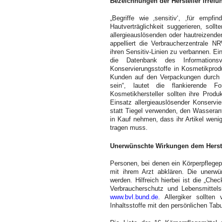
Bezeichnungen der Hersteller irrefü
„Begriffe wie ‚sensitiv‘, ‚für empfi
Hautverträglichkeit suggerieren, sol
allergieauslösenden oder hautreizende
appelliert die Verbraucherzentrale N
ihren Sensitiv-Linien zu verbannen. Ein
die Datenbank des Informationsv
Konservierungsstoffe in Kosmetikprod
Kunden auf den Verpackungen durch d
sein“, lautet die flankierende F
Kosmetikhersteller sollten ihre Prod
Einsatz allergieauslösender Konservi
statt Tiegel verwenden, den Wasserant
in Kauf nehmen, dass ihr Artikel weni
tragen muss.
Unerwünschte Wirkungen dem Herst
Personen, bei denen ein Körperpflegep
mit ihrem Arzt abklären. Die unerw
werden. Hilfreich hierbei ist die „Ch
Verbraucherschutz und Lebensmittels
www.bvl.bund.de
. Allergiker sollte
Inhaltsstoffe mit den persönlichen Tabu