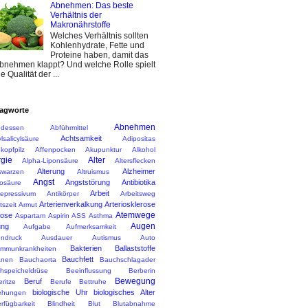
Abnehmen: Das beste
Verhältnis der
Makronährstoffe
Welches Verhältnis sollten
Kohlenhydrate, Fette und
Proteine haben, damit das
bnehmen klappt? Und welche Rolle spielt
ie Qualität der ...
agworte
Abnehmen
dessen
Abführmittel
Achtsamkeit
lsalicylsäure
Adipositas
kopfpilz
Affenpocken
Akupunktur
Alkohol
rgie
Alter
Alpha-Liponsäure
Altersflecken
Alterung
Alzheimer
rswarzen
Altruismus
Angst
Angststörung
Antibiotika
osäure
Arbeit
depressivum
Antikörper
Arbeitsweg
Arterienverkalkung
Arteriosklerose
tszeit
Armut
Atemwege
rose
Aspartam
Aspirin
ASS
Asthma
Augen
ung
Aufgabe
Aufmerksamkeit
ndruck
Ausdauer
Autismus
Auto
Bakterien
Ballaststoffe
immunkrankheiten
Bauchfett
anen
Bauchaorta
Bauchschlagader
hspeicheldrüse
Beeinflussung
Berberin
Bewegung
Beruf
ritze
Berufe
Bettruhe
biologische Uhr
biologisches Alter
ehungen
rfügbarkeit
Blindheit
Blut
Blutabnahme