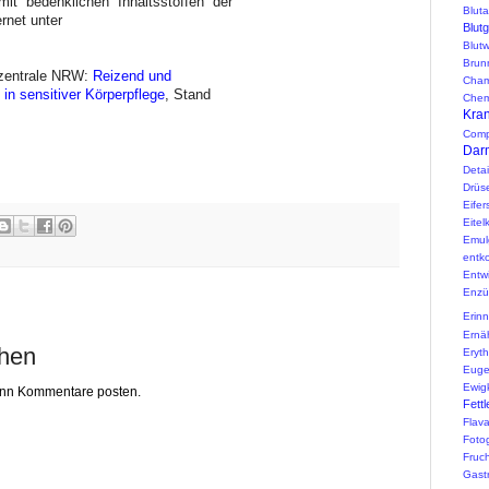
mit bedenklichen Inhaltsstoffen der
Blut
rnet unter
Blut
Blutw
Brun
rzentrale NRW:
Reizend und
Cham
 in sensitiver Körperpflege
, Stand
Chem
Kran
Comp
Darm
Detai
Drüs
Eifer
Eitelk
Emul
entko
Entw
Enzü
Erin
Ernä
chen
Erythr
Euge
Ewig
kann Kommentare posten.
Fettl
Flav
Fotog
Fruc
Gast