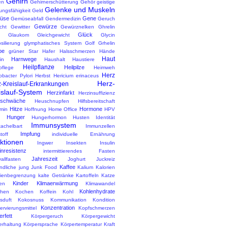
Gehirn
en
Gehirnerschütterung
Gehör
geistige
Gelenke und Muskeln
ungsfähigkeit
Geld
üse
Gene
Gemüseabfall
Gendermedizin
Geruch
Gewürze
cht
Gewitter
Gewürznelken
Ghrelin
Glück
Glaukom
Gleichgewicht
Glycin
silierung
glymphatisches System
Golf
Grhelin
pe
grüner Star
Hafer
Halsschmerzen
Hände
Haut
Harnwege
in
Haushalt
Haustiere
Heilpflanze
Heilpilze
pflege
Heimweh
Herz
obacter Pylori
Herbst
Hericium erinaceus
Herz-
-Kreislauf-Erkrankungen
islauf-System
Herzinfarkt
Herzinsuffizienz
zschwäche
Heuschnupfen
Hilfsbereitschaft
Hitze
Hormone
amin
Hoffnung
Home Office
HPV
Hunger
d
Hungerhormon
Husten
Identität
Immunsystem
tachelbart
Immunzellen
Impfung
toff
individuelle Ernährung
ektionen
Ingwer
Insekten
Insulin
inresistenz
intermittierendes Fasten
Jahreszeit
vallfasten
Joghurt
Juckreiz
Kaffee
ndliche
jung
Junk Food
Kalium
Kalorien
rienbegrenzung
kalte Getränke
Kartoffeln
Katze
Kinder
Klimaerwärmung
en
Klimawandel
Kohlenhydrate
hen
Kochen
Koffein
Kohl
sduft
Kokosnuss
Kommunikation
Kondition
Konzentration
rvierungsmittel
Kopfschmerzen
rfett
Körpergeruch
Körpergewicht
erhaltung
Körpersprache
Körpertemperatur
Kraft