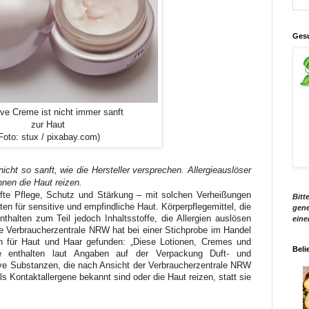
Gesu
ive Creme ist nicht immer sanft
zur Haut
Foto: stux / pixabay.com)
icht so sanft, wie die Hersteller versprechen. Allergieauslöser
nen die Haut reizen.
fte Pflege, Schutz und Stärkung – mit solchen Verheißungen
Bitt
ten für sensitive und empfindliche Haut. Körperpflegemittel, die
gene
nthalten zum Teil jedoch Inhaltsstoffe, die Allergien auslösen
eine
ie Verbraucherzentrale NRW hat bei einer Stichprobe im Handel
n für Haut und Haar gefunden: „Diese Lotionen, Cremes und
Beli
e enthalten laut Angaben auf der Verpackung Duft- und
ve Substanzen, die nach Ansicht der Verbraucherzentrale NRW
ls Kontaktallergene bekannt sind oder die Haut reizen, statt sie