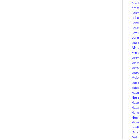
Kran
Kreat
Lakt
Lebe
Leis
Leuk
Low-
Lung
Mand
Med
Ernä
Metf
Mind
Mitta
Motiv
Multi
Mund
Musk
Nach
Nas
Nase
Natu
Nerv
Neur
Nier
nord
Omeg
Ortho