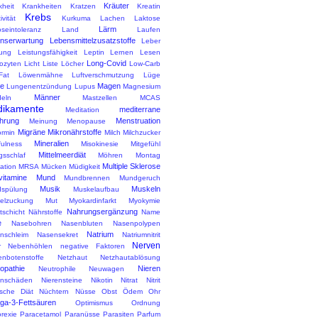
Kräuter
kheit
Krankheiten
Kratzen
Kreatin
Krebs
ivität
Kurkuma
Lachen
Laktose
Lärm
oseintoleranz
Land
Laufen
nserwartung
Lebensmittelzusatzstoffe
Leber
tung
Leistungsfähigkeit
Leptin
Lernen
Lesen
Long-Covid
ozyten
Licht
Liste
Löcher
Low-Carb
Fat
Löwenmähne
Luftverschmutzung
Lüge
e
Magen
Lungenentzündung
Lupus
Magnesium
Männer
eln
Mastzellen
MCAS
ikamente
mediterrane
Meditation
hrung
Menstruation
Meinung
Menopause
Migräne
Mikronährstoffe
ormin
Milch
Milchzucker
Mineralien
fulness
Misokinesie
Mitgefühl
Mittelmeerdiät
gsschlaf
Möhren
Montag
Multiple Sklerose
ation
MRSA
Mücken
Müdigkeit
vitamine
Mund
Mundbrennen
Mundgeruch
Musik
Muskeln
spülung
Muskelaufbau
elzuckung
Mut
Myokardinfarkt
Myokymie
Nahrungsergänzung
tschicht
Nährstoffe
Name
e
Nasebohren
Nasenbluten
Nasenpolypen
Natrium
nschleim
Nasensekret
Natriumnitrit
Nerven
r
Nebenhöhlen
negative Faktoren
enbotenstoffe
Netzhaut
Netzhautablösung
opathie
Nieren
Neutrophile
Neuwagen
enschäden
Nierensteine
Nikotin
Nitrat
Nitrit
ische Diät
Nüchtern
Nüsse
Obst
Ödem
Ohr
a-3-Fettsäuren
Optimismus
Ordnung
rexie
Paracetamol
Paranüsse
Parasiten
Parfum