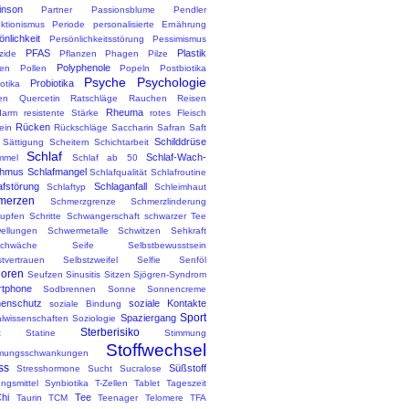
inson
Partner
Passionsblume
Pendler
ektionismus
Periode
personalisierte Ernährung
önlichkeit
Persönlichkeitsstörung
Pessimismus
PFAS
Plastik
zide
Pflanzen
Phagen
Pilze
Polyphenole
en
Pollen
Popeln
Postbiotika
Psyche
Psychologie
Probiotika
otika
en
Quercetin
Ratschläge
Rauchen
Reisen
Rheuma
darm
resistente Stärke
rotes Fleisch
Rücken
ein
Rückschläge
Saccharin
Safran
Saft
Schilddrüse
Sättigung
Scheitern
Schichtarbeit
Schlaf
Schlaf-Wach-
mmel
Schlaf ab 50
thmus
Schlafmangel
Schlafqualität
Schlafroutine
afstörung
Schlaganfall
Schlaftyp
Schleimhaut
merzen
Schmerzgrenze
Schmerzlinderung
upfen
Schritte
Schwangerschaft
schwarzer Tee
ellungen
Schwermetalle
Schwitzen
Sehkraft
chwäche
Seife
Selbstbewusstsein
stvertrauen
Selbstzweifel
Selfie
Senföl
ioren
Seufzen
Sinusitis
Sitzen
Sjögren-Syndrom
tphone
Sodbrennen
Sonne
Sonnencreme
enschutz
soziale Kontakte
soziale Bindung
Sport
Spaziergang
alwissenschaften
Soziologie
Sterberisiko
t
Statine
Stimmung
Stoffwechsel
mungsschwankungen
ss
Süßstoff
Stresshormone
Sucht
Sucralose
ngsmittel
Synbiotika
T-Zellen
Tablet
Tageszeit
Chi
Tee
Taurin
TCM
Teenager
Telomere
TFA