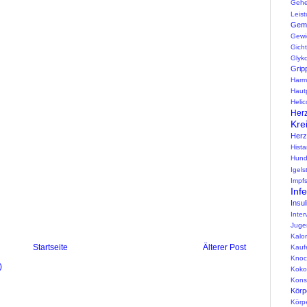
Geh
Leist
Gem
Gewi
Gicht
Glyko
Grip
Harm
Haut
Helic
Herz
Kre
Her
Hist
Hun
Igels
Impfs
Inf
Insul
Inter
Juge
Kalo
Startseite
Älterer Post
Kauf
Knoc
)
Koko
Konse
Körpe
Körp