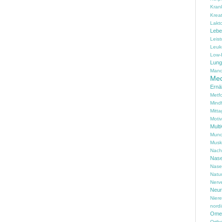
Kran
Kreat
Lakt
Lebe
Leis
Leuk
Low-
Lung
Mand
Med
Ernä
Metf
Mind
Mitta
Motiv
Multi
Mund
Musk
Nach
Nas
Nase
Natu
Nerv
Neur
Nier
nord
Omeg
Ortho