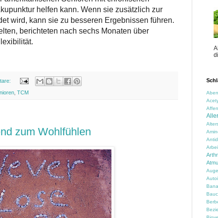
upunktur helfen kann. Wenn sie zusätzlich zur
t wird, kann sie zu besseren Ergebnissen führen.
elten, berichteten nach sechs Monaten über
xibilität.
A
d
Schl
tare:
nioren
,
TCM
Aben
Acety
Affen
Alle
Alte
dend zum Wohlfühlen
Amin
Anti
Arbei
Arth
Atm
Auge
Auto
Ban
Bauc
Berbe
Bezi
Biove