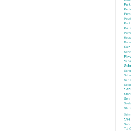
Park
Perf
Pers
Pesti
Pock
Präbi
Putz
Reiz
Rotw
Salz
Schi
Rhy
Schl
Sch
Schn
Schw
Sehs
Selb
Sen
Smar
Sonn
Sozi
Stad
Stim
Stre
Süßu
Tai-