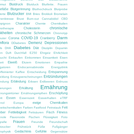
Blutdruck
armut
Blutduck
Blutfette. Frauen
gefäße
Blutgerinnung
Bluthochdruck
Blutprobe
Blutzucker
erte
BMI
Bries
Brokkoli
Bromelain
nenkresse
Brust
Burn-out
Cannabidiol
CBD
Charakter
pignon
Chemie
Chemikalien
chronische
Cholesterin
otherapie
kheiten
chronische Schmerzen
Chronotyp
Darm
COVID-19
Corona
Cranberry
uter
flora
Demenz
Depressionen
DDiabetes
Diabetes
Diät
ls
DHA
Disziplin
Dopamin
en
Duft
Durchfall
E250
Ehrgeiz
Ehrlichkeit
sucht
Einkaufen
Einkommen
Einsamkeit
Eisen
Eiweiß
eit
Ekzem
Emotionen
Empathie
gatoren
Endocannabinoide
Energydrink
Entspannung
ffeinierter Kaffee
Entscheidung
Entzündungen
icklung
Entzugserscheinungen
Erblindung
ndung
Erbsen
Erdbeeren
Erdnuss
Ernährung
Erkältung
nerungen
Erschöpfung
hrungsirrtümer
Ernährungsmythen
Essen
it
Essenszeit
Essverhalten
eTRF
ewige Chemikalien
nol
Europa
Fett
keitschemikalien
Farben
Fastfood
Feinstaub
eber
Fettleibigkeit
Fisch
Fitness
Fettsäuren
anole
Flavonoide
Fluchen
Flüssigkeit
Foto
Frauen
rafie
Freunde
Freundschaft
htzucker
Frühstück
Füße
Fußgänger
Gedächtnis
Gefühle
rophysik
Gegensätze