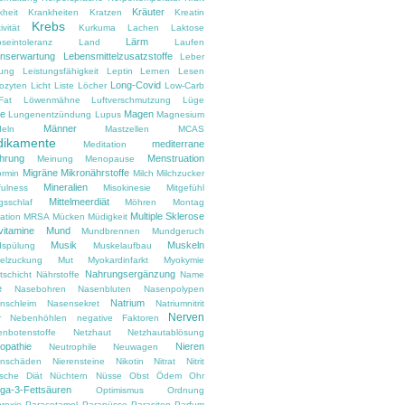
Kräuter
kheit
Krankheiten
Kratzen
Kreatin
Krebs
ivität
Kurkuma
Lachen
Laktose
Lärm
oseintoleranz
Land
Laufen
nserwartung
Lebensmittelzusatzstoffe
Leber
tung
Leistungsfähigkeit
Leptin
Lernen
Lesen
Long-Covid
ozyten
Licht
Liste
Löcher
Low-Carb
Fat
Löwenmähne
Luftverschmutzung
Lüge
e
Magen
Lungenentzündung
Lupus
Magnesium
Männer
eln
Mastzellen
MCAS
ikamente
mediterrane
Meditation
hrung
Menstruation
Meinung
Menopause
Migräne
Mikronährstoffe
ormin
Milch
Milchzucker
Mineralien
fulness
Misokinesie
Mitgefühl
Mittelmeerdiät
gsschlaf
Möhren
Montag
Multiple Sklerose
ation
MRSA
Mücken
Müdigkeit
vitamine
Mund
Mundbrennen
Mundgeruch
Musik
Muskeln
spülung
Muskelaufbau
elzuckung
Mut
Myokardinfarkt
Myokymie
Nahrungsergänzung
tschicht
Nährstoffe
Name
e
Nasebohren
Nasenbluten
Nasenpolypen
Natrium
nschleim
Nasensekret
Natriumnitrit
Nerven
r
Nebenhöhlen
negative Faktoren
enbotenstoffe
Netzhaut
Netzhautablösung
opathie
Nieren
Neutrophile
Neuwagen
enschäden
Nierensteine
Nikotin
Nitrat
Nitrit
ische Diät
Nüchtern
Nüsse
Obst
Ödem
Ohr
a-3-Fettsäuren
Optimismus
Ordnung
rexie
Paracetamol
Paranüsse
Parasiten
Parfum