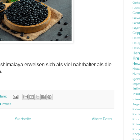
Geh
Leist
Gem
Gewi
Gicht
Glyko
Grip
Harm
Haut
Helic
Herz
Kre
Her
imalaya erweisen sich als viel nahrhafter als die
Hist
.
Hun
Igels
Impfs
Inf
Insul
tare:
Inter
Umwelt
Juge
Kalo
Kauf
Startseite
Ältere Posts
Knoc
Koko
Konse
Körpe
Körp