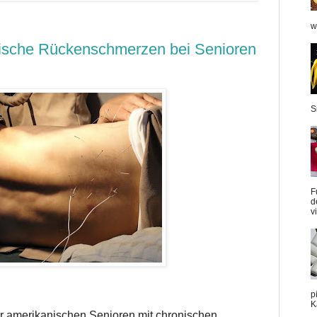
w
ische Rückenschmerzen bei Senioren
S
F
d
v
p
K
r amerikanischen Senioren mit chronischen