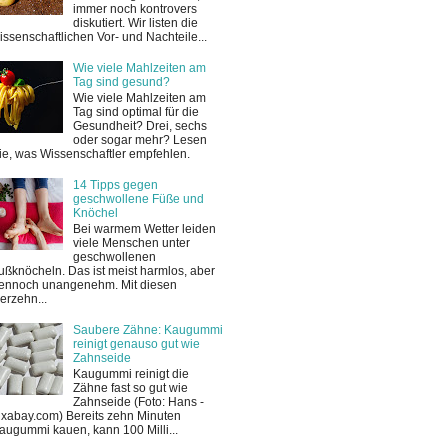
immer noch kontrovers
diskutiert. Wir listen die
issenschaftlichen Vor- und Nachteile...
Wie viele Mahlzeiten am
Tag sind gesund?
Wie viele Mahlzeiten am
Tag sind optimal für die
Gesundheit? Drei, sechs
oder sogar mehr? Lesen
ie, was Wissenschaftler empfehlen.
14 Tipps gegen
geschwollene Füße und
Knöchel
Bei warmem Wetter leiden
viele Menschen unter
geschwollenen
ußknöcheln. Das ist meist harmlos, aber
ennoch unangenehm. Mit diesen
ierzehn...
Saubere Zähne: Kaugummi
reinigt genauso gut wie
Zahnseide
Kaugummi reinigt die
Zähne fast so gut wie
Zahnseide (Foto: Hans -
ixabay.com) Bereits zehn Minuten
augummi kauen, kann 100 Milli...