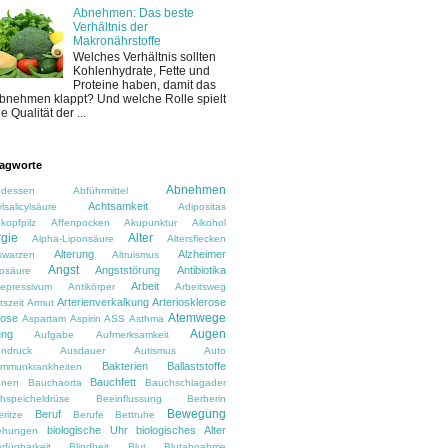
Abnehmen: Das beste
Verhältnis der
Makronährstoffe
Welches Verhältnis sollten
Kohlenhydrate, Fette und
Proteine haben, damit das
bnehmen klappt? Und welche Rolle spielt
ie Qualität der ...
agworte
Abnehmen
dessen
Abführmittel
Achtsamkeit
lsalicylsäure
Adipositas
kopfpilz
Affenpocken
Akupunktur
Alkohol
rgie
Alter
Alpha-Liponsäure
Altersflecken
Alterung
Alzheimer
rswarzen
Altruismus
Angst
Angststörung
Antibiotika
osäure
Arbeit
depressivum
Antikörper
Arbeitsweg
Arterienverkalkung
Arteriosklerose
tszeit
Armut
Atemwege
rose
Aspartam
Aspirin
ASS
Asthma
Augen
ung
Aufgabe
Aufmerksamkeit
ndruck
Ausdauer
Autismus
Auto
Bakterien
Ballaststoffe
immunkrankheiten
Bauchfett
anen
Bauchaorta
Bauchschlagader
hspeicheldrüse
Beeinflussung
Berberin
Bewegung
Beruf
ritze
Berufe
Bettruhe
biologische Uhr
biologisches Alter
ehungen
rfügbarkeit
Blindheit
Blut
Blutabnahme