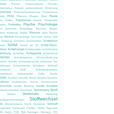
inson
Partner
Passionsblume
Pendler
ektionismus
Periode
personalisierte Ernährung
önlichkeit
Persönlichkeitsstörung
Pessimismus
PFAS
Plastik
zide
Pflanzen
Phagen
Pilze
Polyphenole
en
Pollen
Popeln
Postbiotika
Psyche
Psychologie
Probiotika
otika
en
Quercetin
Ratschläge
Rauchen
Reisen
Rheuma
darm
resistente Stärke
rotes Fleisch
Rücken
ein
Rückschläge
Saccharin
Safran
Saft
Schilddrüse
Sättigung
Scheitern
Schichtarbeit
Schlaf
Schlaf-Wach-
mmel
Schlaf ab 50
thmus
Schlafmangel
Schlafqualität
Schlafroutine
afstörung
Schlaganfall
Schlaftyp
Schleimhaut
merzen
Schmerzgrenze
Schmerzlinderung
upfen
Schritte
Schwangerschaft
schwarzer Tee
ellungen
Schwermetalle
Schwitzen
Sehkraft
chwäche
Seife
Selbstbewusstsein
stvertrauen
Selbstzweifel
Selfie
Senföl
ioren
Seufzen
Sinusitis
Sitzen
Sjögren-Syndrom
tphone
Sodbrennen
Sonne
Sonnencreme
enschutz
soziale Kontakte
soziale Bindung
Sport
Spaziergang
alwissenschaften
Soziologie
Sterberisiko
t
Statine
Stimmung
Stoffwechsel
mungsschwankungen
ss
Süßstoff
Stresshormone
Sucht
Sucralose
ngsmittel
Synbiotika
T-Zellen
Tablet
Tageszeit
Chi
Tee
Taurin
TCM
Teenager
Telomere
TFA