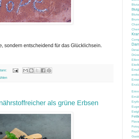
Blut
Blut
Blutw
Brun
Cham
Chem
Kran
Comp
Darm
e, sondern entscheidend für das Glücklichsein.
Detai
Drüs
Eifer
Eitelk
Emul
tare:
entko
ühlen
Entw
Enzü
Erin
Ernä
ährstoffreicher als grüne Erbsen
Erythr
Euge
Ewig
Fettl
Flav
Fotog
Fruc
Gast