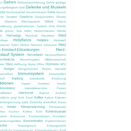
Gehirn
en
Gehirnerschütterung
Gehör
geistige
Gelenke und Muskeln
ungsfähigkeit
Geld
üse
Gene
Gemüseabfall
Gendermedizin
Geruch
Gewürze
cht
Gewitter
Gewürznelken
Ghrelin
Glück
Glaukom
Gleichgewicht
Glycin
silierung
glymphatisches System
Golf
Grhelin
pe
grüner Star
Hafer
Halsschmerzen
Hände
Haut
Harnwege
in
Haushalt
Haustiere
Heilpflanze
Heilpilze
pflege
Heimweh
Herz
obacter Pylori
Herbst
Hericium erinaceus
Herz-
-Kreislauf-Erkrankungen
islauf-System
Herzinfarkt
Herzinsuffizienz
zschwäche
Heuschnupfen
Hilfsbereitschaft
Hitze
Hormone
amin
Hoffnung
Home Office
HPV
Hunger
d
Hungerhormon
Husten
Identität
Immunsystem
tachelbart
Immunzellen
Impfung
toff
individuelle Ernährung
ektionen
Ingwer
Insekten
Insulin
inresistenz
intermittierendes Fasten
Jahreszeit
vallfasten
Joghurt
Juckreiz
Kaffee
ndliche
jung
Junk Food
Kalium
Kalorien
rienbegrenzung
kalte Getränke
Kartoffeln
Katze
Kinder
Klimaerwärmung
en
Klimawandel
Kohlenhydrate
hen
Kochen
Koffein
Kohl
sduft
Kokosnuss
Kommunikation
Kondition
Konzentration
rvierungsmittel
Kopfschmerzen
rfett
Körpergeruch
Körpergewicht
erhaltung
Körpersprache
Körpertemperatur
Kraft