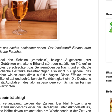
Gesu
 uns nachts schlechter sehen. Der Inhaltsstoff Ethanol stört
ische Forscher.
ol den Sehsinn „vernebeln“, belegen Augenärzte jetzt
 Getränken enthaltene Ethanol stört den natürlichen Tränenfilm
Dies verschlechtert das Sehvermögen bei Nacht und erhöht die
holische Getränke beeinträchtigen also nicht nur generell das
Bitt
ern wirken auch direkt auf die Augen. Diese Effekte treten
gene
kohol auf und schränken die Fahrtüchtigkeit ein. Die Deutsche
eine
ät Autofahrern deshalb, insbesondere vor nächtlichen Fahrten
verzichten.
Beli
eeinträchtigt
t verlangsamt, zeigen die Zahlen: Bei fünf Prozent aller
tand mindestens einer der Beteiligten unter Alkoholeinfluss,
ie Hälfte davon ereignet sich am Wochenende in der Zeit von