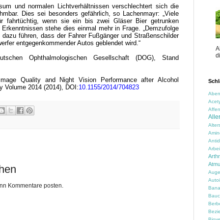
um und normalen Lichtverhältnissen verschlechtert sich die
mbar. Dies sei besonders gefährlich, so Lachenmayr: „Viele
r fahrtüchtig, wenn sie ein bis zwei Gläser Bier getrunken
Erkenntnissen stehe dies einmal mehr in Frage. „Demzufolge
dazu führen, dass der Fahrer Fußgänger und Straßenschilder
werfer entgegenkommender Autos geblendet wird.“
A
d
eutschen Ophthalmologischen Gesellschaft (DOG), Stand
Image Quality and Night Vision Performance after Alcohol
Schl
y Volume 2014 (2014), DOI:
10.1155/2014/704823
Aben
Acety
Affen
Alle
Alte
Amin
Anti
Arbei
Arth
Atm
chen
Auge
Auto
kann Kommentare posten.
Ban
Bauc
Berbe
Bezi
Biove