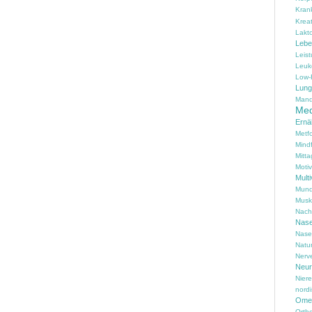
Kran
Kreat
Lakt
Lebe
Leis
Leuk
Low-
Lung
Mand
Med
Ernä
Metf
Mind
Mitta
Motiv
Multi
Mund
Musk
Nach
Nas
Nase
Natu
Nerv
Neur
Nier
nord
Omeg
Ortho