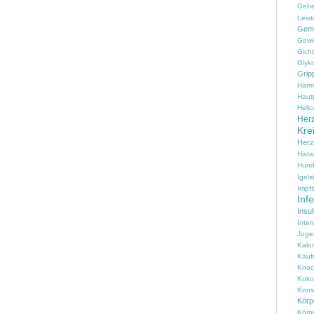
Geh
Leist
Gem
Gewi
Gicht
Glyko
Grip
Harm
Haut
Helic
Herz
Kre
Her
Hist
Hun
Igels
Impfs
Inf
Insul
Inter
Juge
Kalo
Kauf
Knoc
Koko
Konse
Körpe
Körp