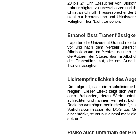
20 bis 24 Uhr. „Besucher von Diskoth
Fahrtüchtigkeit zu überschätzen und i
Christian Ohrloff, Pressesprecher der
nicht nur Koordination und Urteilsve
Fähigkeit, bei Nacht zu sehen.
Ethanol lässt Tränenflüssigke
Experten der Universität Granada test
vor und nach dem Verzehr unterschi
Alkoholkonsum im Sehtest deutlich sc
die Autoren der Studie, das im Alkohol
des Tränenfilms auf, der das Auge b
Tränenflüssigkeit.
Lichtempfindlichkeit des Aug
Die Folge ist, dass ein alkoholisierter
reagiert. Dieser Effekt zeigt sich ver
auch Probanden, deren Werte unterh
schlechter und nahmen vermehrt Lichts
Reaktionsvermögen beeinträchtigt“, s
Verkehrskommission der DOG aus Mü
einschränkt, stützt nur einmal mehr die
setzen.“
Risiko auch unterhalb der Pr