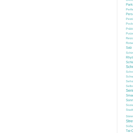
Park
Perf
Pers
Pesti
Pock
Präbi
Putz
Reiz
Rotw
Salz
Schi
Rhy
Schl
Sch
Schn
Schw
Sehs
Selb
Sen
Smar
Sonn
Sozi
Stad
Stim
Stre
Süßu
Tai-