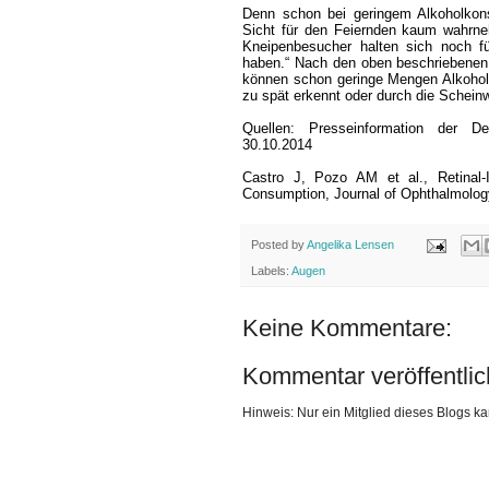
Denn schon bei geringem Alkoholkons
Sicht für den Feiernden kaum wahrneh
Kneipenbesucher halten sich noch fü
haben.“ Nach den oben beschriebenen 
können schon geringe Mengen Alkohol 
zu spät erkennt oder durch die Schein
Quellen: Presseinformation der D
30.10.2014
Castro J, Pozo AM et al., Retinal-
Consumption, Journal of Ophthalmolog
Posted by
Angelika Lensen
Labels:
Augen
Keine Kommentare:
Kommentar veröffentli
Hinweis: Nur ein Mitglied dieses Blogs 