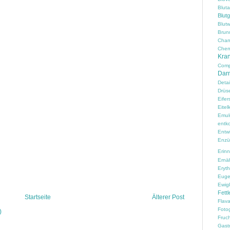
Blut
Blut
Blutw
Brun
Cham
Chem
Kran
Comp
Darm
Detai
Drüs
Eifer
Eitelk
Emul
entko
Entw
Enzü
Erin
Ernä
Erythr
Euge
Ewig
Fettl
Startseite
Älterer Post
Flav
Fotog
)
Fruc
Gast