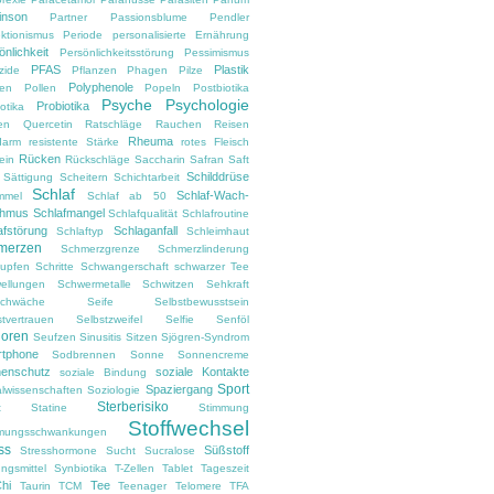
inson
Partner
Passionsblume
Pendler
ektionismus
Periode
personalisierte Ernährung
önlichkeit
Persönlichkeitsstörung
Pessimismus
PFAS
Plastik
zide
Pflanzen
Phagen
Pilze
Polyphenole
en
Pollen
Popeln
Postbiotika
Psyche
Psychologie
Probiotika
otika
en
Quercetin
Ratschläge
Rauchen
Reisen
Rheuma
darm
resistente Stärke
rotes Fleisch
Rücken
ein
Rückschläge
Saccharin
Safran
Saft
Schilddrüse
Sättigung
Scheitern
Schichtarbeit
Schlaf
Schlaf-Wach-
mmel
Schlaf ab 50
thmus
Schlafmangel
Schlafqualität
Schlafroutine
afstörung
Schlaganfall
Schlaftyp
Schleimhaut
merzen
Schmerzgrenze
Schmerzlinderung
upfen
Schritte
Schwangerschaft
schwarzer Tee
ellungen
Schwermetalle
Schwitzen
Sehkraft
chwäche
Seife
Selbstbewusstsein
stvertrauen
Selbstzweifel
Selfie
Senföl
ioren
Seufzen
Sinusitis
Sitzen
Sjögren-Syndrom
tphone
Sodbrennen
Sonne
Sonnencreme
enschutz
soziale Kontakte
soziale Bindung
Sport
Spaziergang
alwissenschaften
Soziologie
Sterberisiko
t
Statine
Stimmung
Stoffwechsel
mungsschwankungen
ss
Süßstoff
Stresshormone
Sucht
Sucralose
ngsmittel
Synbiotika
T-Zellen
Tablet
Tageszeit
Chi
Tee
Taurin
TCM
Teenager
Telomere
TFA