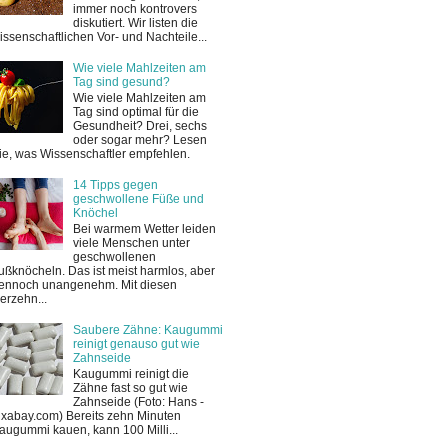
immer noch kontrovers
diskutiert. Wir listen die
issenschaftlichen Vor- und Nachteile...
Wie viele Mahlzeiten am
Tag sind gesund?
Wie viele Mahlzeiten am
Tag sind optimal für die
Gesundheit? Drei, sechs
oder sogar mehr? Lesen
ie, was Wissenschaftler empfehlen.
14 Tipps gegen
geschwollene Füße und
Knöchel
Bei warmem Wetter leiden
viele Menschen unter
geschwollenen
ußknöcheln. Das ist meist harmlos, aber
ennoch unangenehm. Mit diesen
ierzehn...
Saubere Zähne: Kaugummi
reinigt genauso gut wie
Zahnseide
Kaugummi reinigt die
Zähne fast so gut wie
Zahnseide (Foto: Hans -
ixabay.com) Bereits zehn Minuten
augummi kauen, kann 100 Milli...