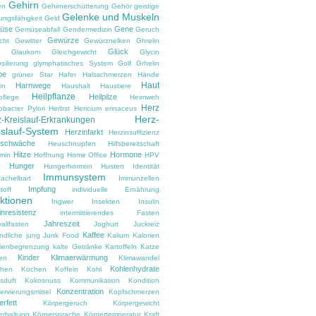
Gehirn
en
Gehirnerschütterung
Gehör
geistige
Gelenke und Muskeln
ungsfähigkeit
Geld
üse
Gene
Gemüseabfall
Gendermedizin
Geruch
Gewürze
cht
Gewitter
Gewürznelken
Ghrelin
Glück
Glaukom
Gleichgewicht
Glycin
silierung
glymphatisches System
Golf
Grhelin
pe
grüner Star
Hafer
Halsschmerzen
Hände
Haut
Harnwege
in
Haushalt
Haustiere
Heilpflanze
Heilpilze
pflege
Heimweh
Herz
obacter Pylori
Herbst
Hericium erinaceus
Herz-
-Kreislauf-Erkrankungen
islauf-System
Herzinfarkt
Herzinsuffizienz
zschwäche
Heuschnupfen
Hilfsbereitschaft
Hitze
Hormone
amin
Hoffnung
Home Office
HPV
Hunger
d
Hungerhormon
Husten
Identität
Immunsystem
tachelbart
Immunzellen
Impfung
toff
individuelle Ernährung
ektionen
Ingwer
Insekten
Insulin
inresistenz
intermittierendes Fasten
Jahreszeit
vallfasten
Joghurt
Juckreiz
Kaffee
ndliche
jung
Junk Food
Kalium
Kalorien
rienbegrenzung
kalte Getränke
Kartoffeln
Katze
Kinder
Klimaerwärmung
en
Klimawandel
Kohlenhydrate
hen
Kochen
Koffein
Kohl
sduft
Kokosnuss
Kommunikation
Kondition
Konzentration
rvierungsmittel
Kopfschmerzen
rfett
Körpergeruch
Körpergewicht
erhaltung
Körpersprache
Körpertemperatur
Kraft