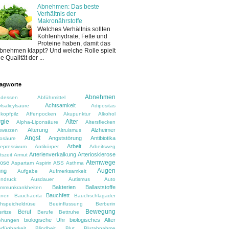
Abnehmen: Das beste
Verhältnis der
Makronährstoffe
Welches Verhältnis sollten
Kohlenhydrate, Fette und
Proteine haben, damit das
bnehmen klappt? Und welche Rolle spielt
ie Qualität der ...
agworte
Abnehmen
dessen
Abführmittel
Achtsamkeit
lsalicylsäure
Adipositas
kopfpilz
Affenpocken
Akupunktur
Alkohol
rgie
Alter
Alpha-Liponsäure
Altersflecken
Alterung
Alzheimer
rswarzen
Altruismus
Angst
Angststörung
Antibiotika
osäure
Arbeit
depressivum
Antikörper
Arbeitsweg
Arterienverkalkung
Arteriosklerose
tszeit
Armut
Atemwege
rose
Aspartam
Aspirin
ASS
Asthma
Augen
ung
Aufgabe
Aufmerksamkeit
ndruck
Ausdauer
Autismus
Auto
Bakterien
Ballaststoffe
immunkrankheiten
Bauchfett
anen
Bauchaorta
Bauchschlagader
hspeicheldrüse
Beeinflussung
Berberin
Bewegung
Beruf
ritze
Berufe
Bettruhe
biologische Uhr
biologisches Alter
ehungen
rfügbarkeit
Blindheit
Blut
Blutabnahme