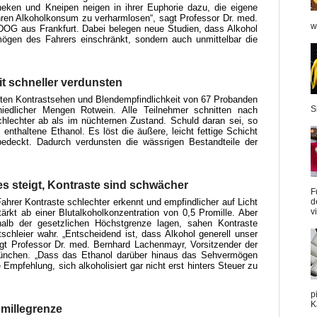
eken und Kneipen neigen in ihrer Euphorie dazu, die eigene
hren Alkoholkonsum zu verharmlosen“, sagt Professor Dr. med.
w
 DOG aus Frankfurt. Dabei belegen neue Studien, dass Alkohol
rmögen des Fahrers einschränkt, sondern auch unmittelbar die
it schneller verdunsten
eten Kontrastsehen und Blendempfindlichkeit von 67 Probanden
S
edlicher Mengen Rotwein. Alle Teilnehmer schnitten nach
hlechter ab als im nüchternen Zustand. Schuld daran sei, so
 enthaltene Ethanol. Es löst die äußere, leicht fettige Schicht
edeckt. Dadurch verdunsten die wässrigen Bestandteile der
es steigt, Kontraste sind schwächer
F
 Fahrer Kontraste schlechter erkennt und empfindlicher auf Licht
d
v
stärkt ab einer Blutalkoholkonzentration von 0,5 Promille. Aber
alb der gesetzlichen Höchstgrenze lagen, sahen Kontraste
chleier wahr. „Entscheidend ist, dass Alkohol generell unser
agt Professor Dr. med. Bernhard Lachenmayr, Vorsitzender der
nchen. „Dass das Ethanol darüber hinaus das Sehvermögen
 Empfehlung, sich alkoholisiert gar nicht erst hinters Steuer zu
p
K
omillegrenze