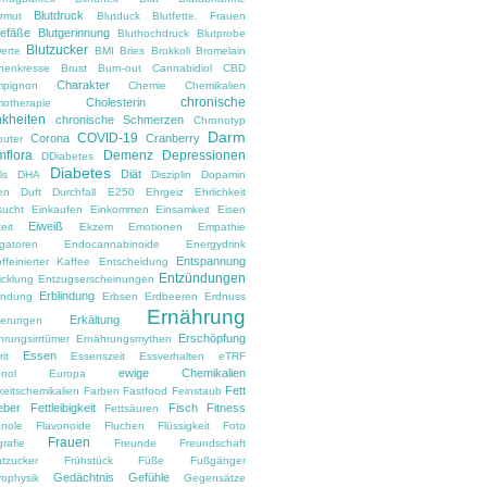
Blutdruck
armut
Blutduck
Blutfette. Frauen
gefäße
Blutgerinnung
Bluthochdruck
Blutprobe
Blutzucker
erte
BMI
Bries
Brokkoli
Bromelain
nenkresse
Brust
Burn-out
Cannabidiol
CBD
Charakter
pignon
Chemie
Chemikalien
chronische
Cholesterin
otherapie
kheiten
chronische Schmerzen
Chronotyp
Darm
COVID-19
Corona
Cranberry
uter
flora
Demenz
Depressionen
DDiabetes
Diabetes
Diät
ls
DHA
Disziplin
Dopamin
en
Duft
Durchfall
E250
Ehrgeiz
Ehrlichkeit
sucht
Einkaufen
Einkommen
Einsamkeit
Eisen
Eiweiß
eit
Ekzem
Emotionen
Empathie
gatoren
Endocannabinoide
Energydrink
Entspannung
ffeinierter Kaffee
Entscheidung
Entzündungen
icklung
Entzugserscheinungen
Erblindung
ndung
Erbsen
Erdbeeren
Erdnuss
Ernährung
Erkältung
nerungen
Erschöpfung
hrungsirrtümer
Ernährungsmythen
Essen
it
Essenszeit
Essverhalten
eTRF
ewige Chemikalien
nol
Europa
Fett
keitschemikalien
Farben
Fastfood
Feinstaub
eber
Fettleibigkeit
Fisch
Fitness
Fettsäuren
anole
Flavonoide
Fluchen
Flüssigkeit
Foto
Frauen
rafie
Freunde
Freundschaft
htzucker
Frühstück
Füße
Fußgänger
Gedächtnis
Gefühle
rophysik
Gegensätze