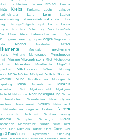
Kräuter
kheit
Krankheiten
Kratzen
Kreatin
Krebs
ivität
Kurkuma
Lachen
Laktose
Lärm
oseintoleranz
Land
Laufen
nserwartung
Lebensmittelzusatzstoffe
Leber
tung
Leistungsfähigkeit
Leptin
Lernen
Lesen
Long-Covid
ozyten
Licht
Liste
Löcher
Low-Carb
Fat
Löwenmähne
Luftverschmutzung
Lüge
e
Magen
Lungenentzündung
Lupus
Magnesium
Männer
eln
Mastzellen
MCAS
ikamente
mediterrane
Meditation
hrung
Menstruation
Meinung
Menopause
Migräne
Mikronährstoffe
ormin
Milch
Milchzucker
Mineralien
fulness
Misokinesie
Mitgefühl
Mittelmeerdiät
gsschlaf
Möhren
Montag
Multiple Sklerose
ation
MRSA
Mücken
Müdigkeit
vitamine
Mund
Mundbrennen
Mundgeruch
Musik
Muskeln
spülung
Muskelaufbau
elzuckung
Mut
Myokardinfarkt
Myokymie
Nahrungsergänzung
tschicht
Nährstoffe
Name
e
Nasebohren
Nasenbluten
Nasenpolypen
Natrium
nschleim
Nasensekret
Natriumnitrit
Nerven
r
Nebenhöhlen
negative Faktoren
enbotenstoffe
Netzhaut
Netzhautablösung
opathie
Nieren
Neutrophile
Neuwagen
enschäden
Nierensteine
Nikotin
Nitrat
Nitrit
ische Diät
Nüchtern
Nüsse
Obst
Ödem
Ohr
a-3-Fettsäuren
Optimismus
Ordnung
rexie
Paracetamol
Paranüsse
Parasiten
Parfum