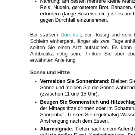
Nahrung: am besten mehrere kleine Mahlz
Reis, Nudeln, geröstetem Brot, Bananen
erfordern (lange Busreise etc.) ist es am
gegen Durchfall einzunehmen.
Bei starkem
Durchfall
, der flüssig und sehr 
Schleim einhergeht, länger als zwei Tage anhä
sollten Sie einen Arzt aufsuchen. Es kann 
Antibiotika nötig sein. Trinken Sie aber eb
erwähnten Anleitung.
Sonne und Hitze
Vermeiden Sie Sonnenbrand
: Bleiben Si
Sonne und meiden Sie die Sonne während
(zwischen 11 und 15 Uhr).
Beugen Sie Sonnenstich und Hitzschlag
der Mittagshitze drinnen oder im Schatten
Sonnenhut. Trinken Sie regelmäßig Wasse
Anstrengung nach dem Essen.
Alarmsignale
: Treten nach einem Aufent
auf wie großer Durst, Kopfschmerzen, Sc