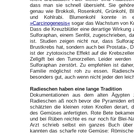
dass man sie schnell übersieht. Sie gehören
genau wie Brokkoli, Rosenkohl, Grünkohl, B
und Kohlrabi. Blumenkohl konnte in e
»Carcinogenesis«
sogar das Wachstum von K
Dass die Kreuzblütler eine derartige Wirkung
Sulforaphan, einem Senföl, zugeschrieben, d
ist. Studien zeigen nicht nur, dass Sulfora
Brustkrebs hat, sondern auch bei Prostata-, 
ist der zytotoxische Effekt auf die Krebszelle
Zellgift bei den Tumorzellen. Leider werden
Sulforaphan zerstört. Zu empfehlen ist dahe
Familie möglichst roh zu essen. Radiesche
besonders gut, auch wenn nicht jeder den leic
Radieschen haben eine lange Tradition
Dokumentationen aus dem alten Ägypten 
Radieschen aß noch bevor die Pyramiden erb
schätzten die kleinen roten Knollen derart,
des Gemüses anfertigten. Rote Bete bekame
und bei Rüben reichte es nur noch für Blei-Na
Arzt schrieb selbst ein ganzes Buch übe
kannten das scharfe rote Gemüse: Römische S