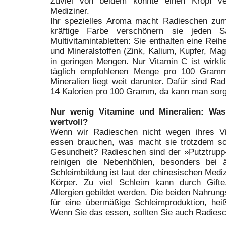
Zuviel von beidem könnte einen Kropf ve
Mediziner.
Ihr spezielles Aroma macht Radieschen zum
kräftige Farbe verschönern sie jeden S
Multivitamintabletten: Sie enthalten eine Rei
und Mineralstoffen (Zink, Kalium, Kupfer, Ma
in geringen Mengen. Nur Vitamin C ist wirkl
täglich empfohlenen Menge pro 100 Gramm
Mineralien liegt weit darunter. Dafür sind Rad
14 Kalorien pro 100 Gramm, da kann man sorg
Nur wenig Vitamine und Mineralien: Wa
wertvoll?
Wenn wir Radieschen nicht wegen ihres Vi
essen brauchen, was macht sie trotzdem so
Gesundheit? Radieschen sind der »Putztrupp
reinigen die Nebenhöhlen, besonders bei 
Schleimbildung ist laut der chinesischen Med
Körper. Zu viel Schleim kann durch Gifte,
Allergien gebildet werden. Die beiden Nahrungs
für eine übermäßige Schleimproduktion, he
Wenn Sie das essen, sollten Sie auch Radies